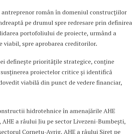
 antreprenor român în domeniul construcțiilor
ătește de ieșirea din insolvență
indreaptă pe drumul spre redresare prin definirea
olidarea portofoliului de proiecte, urmând a
viabil, spre aprobarea creditorilor.
i definește prioritățile strategice, conține
sținerea proiectelor critice și identifică
dovedit viabilă din punct de vedere financiar,
onstructii hidrotehnice în amenajările AHE
, AHE a râului Jiu pe sector Livezeni-Bumbești,
sectorul Cornetu-Avrig, AHE a râului Siret pe