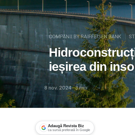
COMPANII BY RAIFFEISEN BANK
ST
Hidroconstrucț
ieșirea din ins
8 nov. 2024
3
min
Adaugă Revista Biz
ca sursă preferată în Google