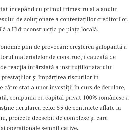
ițiat începând cu primul trimestru al a anului
ului de soluționare a contestațiilor creditorilor,
lă a Hidroconstrucția pe piața locală.
conomic plin de provocări: creșterea galopantă a
ctorul materialelor de construcții cauzată de
 reacția întârziată a instituțiilor statului
prestațiilor și împărțirea riscurilor în
 către stat a unor investiții în curs de derulare,
zată, compania cu capital privat 100% românesc a
usține derularea celor 53 de contracte aflate la
iu, proiecte deosebit de complexe și care
și operaționale semnificative.