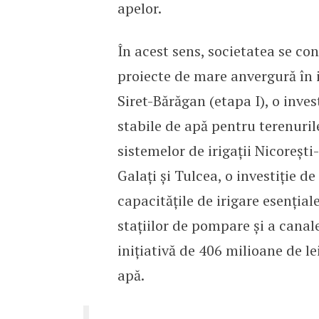
apelor.
În acest sens, societatea se con
proiecte de mare anvergură în i
Siret-Bărăgan (etapa I), o inves
stabile de apă pentru terenuril
sistemelor de irigații Nicoreșt
Galați și Tulcea, o investiție d
capacitățile de irigare esenția
stațiilor de pompare și a canale
inițiativă de 406 milioane de le
apă.