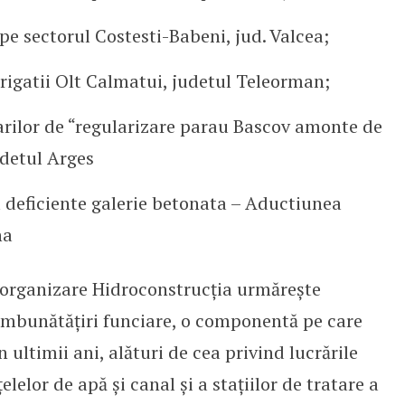
pe sectorul Costesti-Babeni, jud. Valcea;
irigatii Olt Calmatui, judetul Teleorman;
rarilor de “regularizare parau Bascov amonte de
udetul Arges
u deficiente galerie betonata – Aductiunea
na
eorganizare Hidroconstrucția urmărește
 îmbunătățiri funciare, o componentă pe care
n ultimii ani, alături de cea privind lucrările
elelor de apă și canal și a stațiilor de tratare a