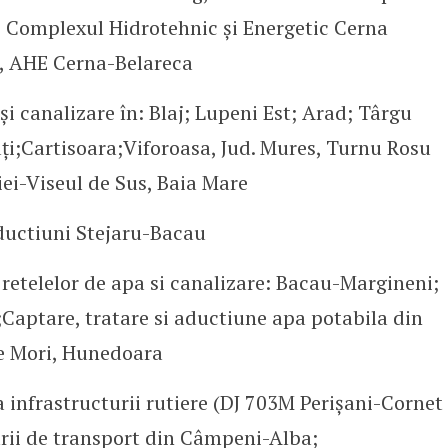
, Complexul Hidrotehnic și Energetic Cerna
, AHE Cerna-Belareca
 și canalizare în: Blaj; Lupeni Est; Arad; Târgu
i;Cartisoara;Viforoasa, Jud. Mures, Turnu Rosu
iei-Viseul de Sus, Baia Mare
aductiuni Stejaru-Bacau
retelelor de apa si canalizare: Bacau-Margineni;
Captare, tratare si aductiune apa potabila din
e Mori, Hunedoara
 infrastructurii rutiere (DJ 703M Perișani-Cornet
turii de transport din Câmpeni-Alba;