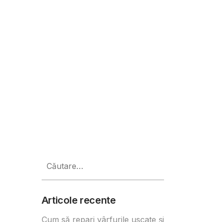
Caută
după:
Articole recente
Cum să repari vârfurile uscate și