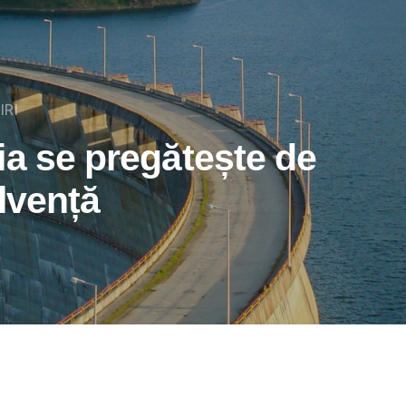
IRI
ia se pregătește de
olvență