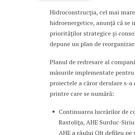
Hidroconstrucția, cel mai mare
Hidroconstrucția se preg
hidroenergetice, anunță că se 
priorităților strategice și cons
depune un plan de reorganizare 
Planul de redresare al companie
măsurile implementate pentru su
proiectele a căror derulare s-a 
printre care se numără:
Continuarea lucrărilor de c
Rastolița, AHE Surduc-Siriu
AHE a râului Olt defileu pe 