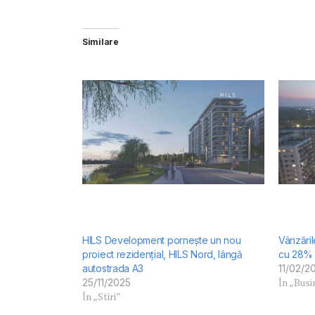
Similare
HILS Development pornește un nou
Vânzări
proiect rezidențial, HILS Nord, lângă
cu 28%
autostrada A3
11/02/2
În „Busi
25/11/2025
În „Stiri”