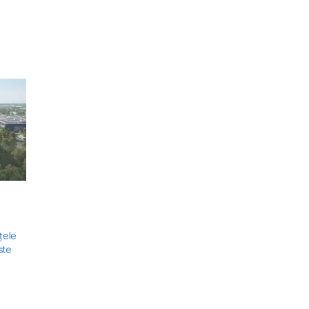
țele
ste