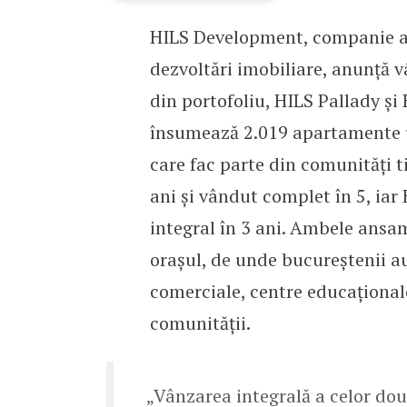
HILS Development, companie an
HILS Development anunță
dezvoltări imobiliare, anunță 
din portofoliu, HILS Pallady și 
însumează 2.019 apartamente u
care fac parte din comunități ti
ani și vândut complet în 5, iar 
integral în 3 ani. Ambele ansa
orașul, de unde bucureștenii au
comerciale, centre educaționale, 
comunității.
„Vânzarea integrală a celor do