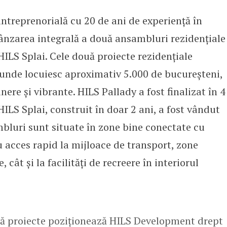
treprenorială cu 20 de ani de experiență în
 vânzarea integrală a HILS Palla
vânzarea integrală a două ansambluri rezidențiale
HILS Splai. Cele două proiecte rezidențiale
nde locuiesc aproximativ 5.000 de bucureșteni,
nere și vibrante. HILS Pallady a fost finalizat în 4
HILS Splai, construit în doar 2 ani, a fost vândut
mbluri sunt situate în zone bine conectate cu
 acces rapid la mijloace de transport, zone
cât și la facilități de recreere în interiorul
uă proiecte poziționează HILS Development drept