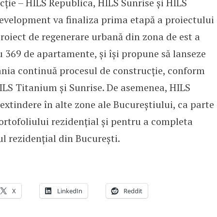
ucție – HILS Republica, HILS Sunrise și HILS
evelopment va finaliza prima etapă a proiectului
roiect de regenerare urbană din zona de est a
cu 369 de apartamente, și își propune să lanseze
ania continuă procesul de construcție, conform
ILS Titanium și Sunrise. De asemenea, HILS
xtindere în alte zone ale Bucureștiului, ca parte
portofoliului rezidențial și pentru a completa
ul rezidențial din București.
X
LinkedIn
Reddit