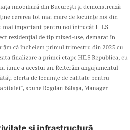
piața imobiliară din București și demonstrează
ine cererea tot mai mare de locuințe noi din
t mai important pentru noi întrucât HILS
ect rezidențial de tip mixed-use, demarat în
curăm că încheiem primul trimestru din 2025 cu
izata finalizare a primei etape HILS Republica, cu
na iunie a acestui an. Reiterăm angajamentul
ătăți oferta de locuințe de calitate pentru
 Capitalei”, spune Bogdan Bălașa, Manager
vitate și infrastructură