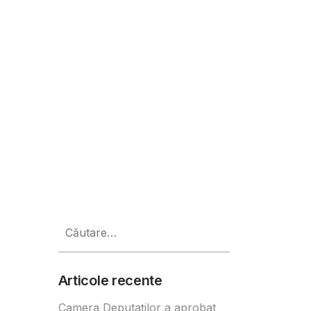
dy și HILS Splai
Caută
după:
Articole recente
Camera Deputaților a aprobat