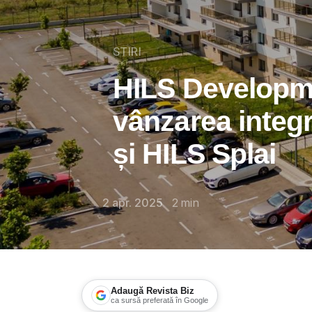
STIRI
HILS Developm
vânzarea integr
și HILS Splai
2 apr. 2025
2
min
Adaugă Revista Biz
ca sursă preferată în Google