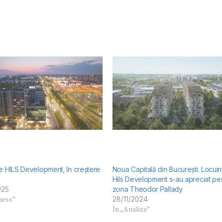
le HILS Development, în creștere
Noua Capitală din București. Locuin
Hils Development s-au apreciat pe
025
zona Theodor Pallady
ness”
28/11/2024
În „Analize”