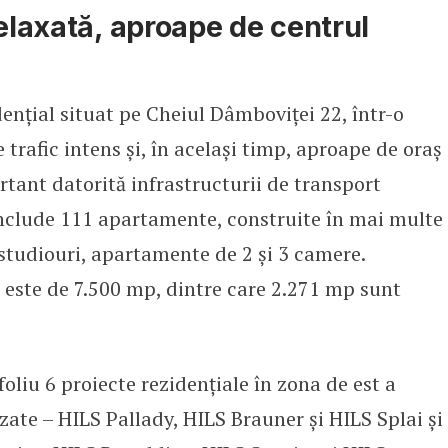
relaxată, aproape de centrul
dențial situat pe Cheiul Dâmboviței 22, într-o
de trafic intens și, în același timp, aproape de oraș
tant datorită infrastructurii de transport
 include 111 apartamente, construite în mai multe
tudiouri, apartamente de 2 și 3 camere.
 este de 7.500 mp, dintre care 2.271 mp sunt
liu 6 proiecte rezidențiale în zona de est a
lizate – HILS Pallady, HILS Brauner și HILS Splai și