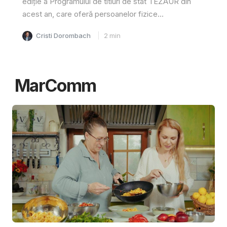
ediție a Programului de titluri de stat TEZAUR din
acest an, care oferă persoanelor fizice...
Cristi Dorombach
2
min
MarComm