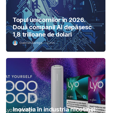
Topul unicornilor în 2026.
Două companii AI depășesc
1,8 trilioane de dolari
Gabriel Barliga
3
min
Inovația în industria nicotinei: