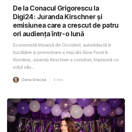
De la Conacul Grigorescu la
Digi24: Juranda Kirschner și
emisiunea care a crescut de patru
ori audiența într-o lună
Economistă întoarsă din Occident, autodidactă în
bucătărie și promotoare a mișcării Slow Food în
România, Juranda Kirschner a construit, împreună cu
soțul său...
Oana Grecea
4
min