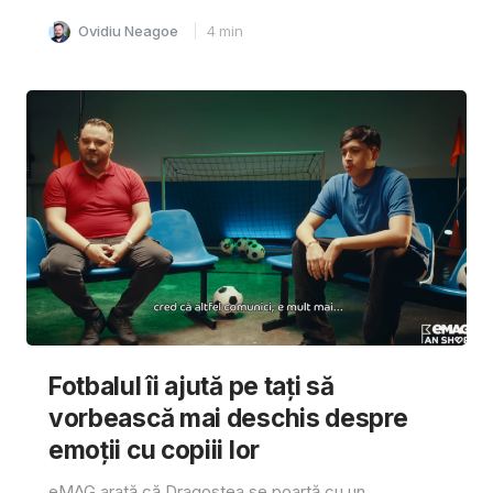
Ovidiu Neagoe
4
min
Fotbalul îi ajută pe tați să
vorbească mai deschis despre
emoții cu copiii lor
eMAG arată că Dragostea se poartă cu un