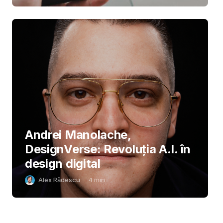
Andrei Manolache,
DesignVerse: Revoluția A.I. în
design digital
Alex Rădescu
4
min