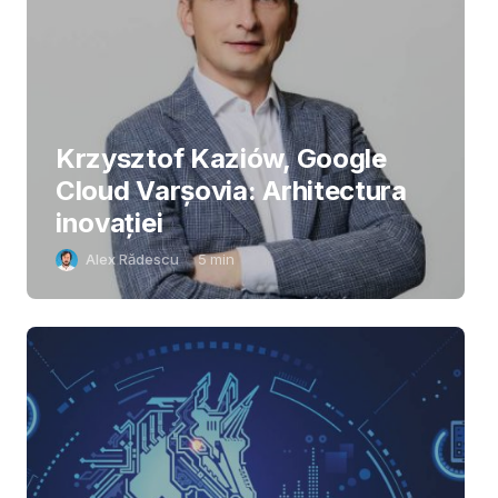
Krzysztof Kaziów, Google
Cloud Varșovia: Arhitectura
inovaţiei
Alex Rădescu
5
min