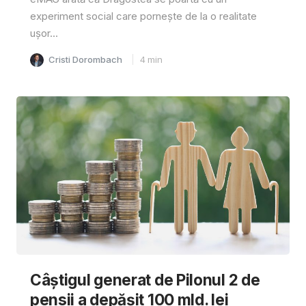
experiment social care pornește de la o realitate
ușor...
Cristi Dorombach
4
min
Câştigul generat de Pilonul 2 de
pensii a depăşit 100 mld. lei