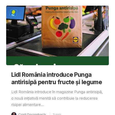
Lidl România introduce Punga
antirisipă pentru fructe și legume
Lidl România introduce în magazine Punga antirisipă,
o nouă inițiativă menită să contribuie la reducerea
risipei alimentare...
Cristi Dorombach
2
min