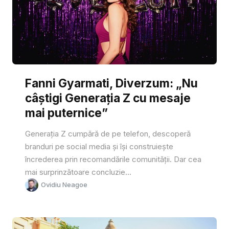
Fanni Gyarmati, Diverzum: „Nu
câștigi Generația Z cu mesaje
mai puternice”
Generația Z cumpără de pe telefon, descoperă
branduri pe social media și își construiește
încrederea prin recomandările comunității. Dar cea
mai surprinzătoare concluzie...
Ovidiu Neagoe