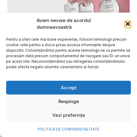
Avem nevoie de acordul
dumneavoastră
Pentru a oferi cele mai bune experiențe, folosim tehnologii precum
cookie-urile pentru a stoca și/sau accesa informațiile despre
Cum transformi cele mai
dispozitiv. Consimțământul pentru aceste tehnologii ne va permite să
procesăm date precum comportamentul de navigare sau ID-uri unice
frumoase amintiri ale verii într-
pe acest site. Neconsimțământul sau retragerea consimțământului
o bijuterie Pandora pe care o
poate afecta negativ anumite caracteristici și funcții.
porți zi de zi
Accept
Vara este, pentru mulți dintre noi, anotimpul în care
se întâmplă cele mai importante lucruri. Plecăm în
Respinge
vacanțe pe care le planificăm luni...
Cristiana Todiresei
Vezi preferințe
POLITICĂ DE CONFIDENȚIALITATE