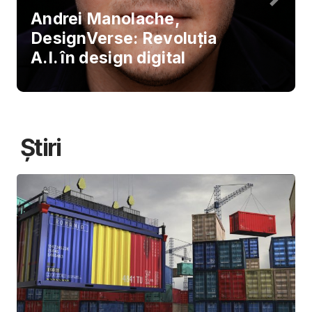
Andrei Manolache,
DesignVerse: Revoluția
A.I. în design digital
Știri