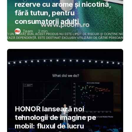
rezerve cu arome și nicotină,
fără tutun, pentru
consumatorii adulți
Team
2
min
HONOR lansează noi
tehnologii de imagine pe
mobil: fluxul de lucru