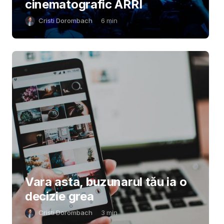
cinematografic ARRI
Cristi Dorombach
6
min
Vara asta, buzunarul tău ia o
decizie grea
Cristi Dorombach
3
min