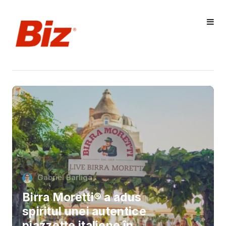
Gabriel Barliga
Birra Moretti® a adus
spiritul unei autentice
piazzette italiene în