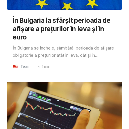
În Bulgaria ia sfârşit perioada de
afișare a prețurilor în ​​leva și în
euro
În Bulgaria se încheie, sâmbătă, perioada de afișare
obligatorie a prețurilor atât în ​​leva, cât și în...
Team
< 1
min