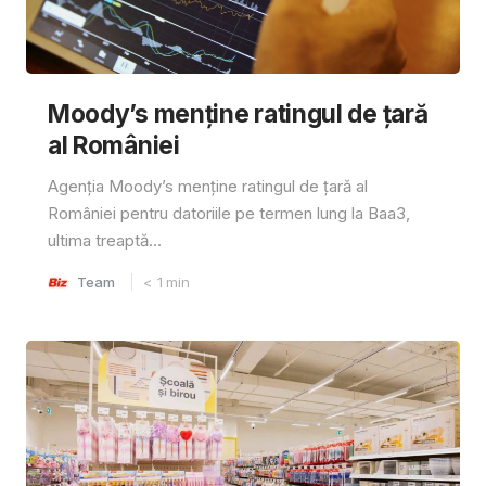
Moody’s menține ratingul de țară
al României
Agenția Moody’s menține ratingul de țară al
României pentru datoriile pe termen lung la Baa3,
ultima treaptă...
Team
< 1
min