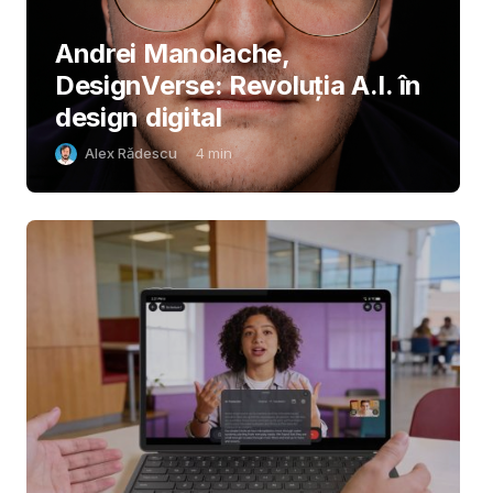
Andrei Manolache,
DesignVerse: Revoluția A.I. în
design digital
Alex Rădescu
4
min