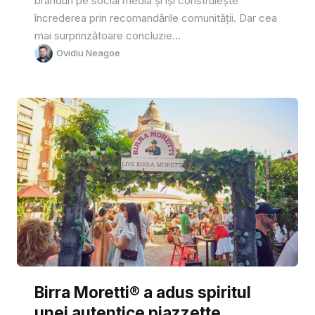
branduri pe social media și își construiește
încrederea prin recomandările comunității. Dar cea
mai surprinzătoare concluzie...
Ovidiu Neagoe
Birra Moretti® a adus spiritul
unei autentice piazzette