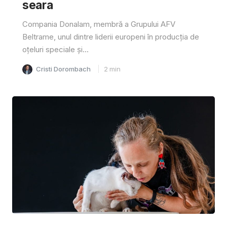
seara
Compania Donalam, membră a Grupului AFV
Beltrame, unul dintre liderii europeni în producția de
oțeluri speciale și...
Cristi Dorombach
2
min