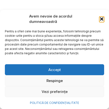
Avem nevoie de acordul
dumneavoastră
Pentru a oferi cele mai bune experiențe, folosim tehnologii precum
cookie-urile pentru a stoca și/sau accesa informațiile despre
dispozitiv. Consimțământul pentru aceste tehnologii ne va permite să
procesăm date precum comportamentul de navigare sau ID-uri unice
pe acest site. Neconsimțământul sau retragerea consimțământului
poate afecta negativ anumite caracteristici și funcții.
Accept
Cum transformi cele mai
Respinge
frumoase amintiri ale verii într-
Vezi preferințe
o bijuterie Pandora pe care o
porți zi de zi
POLITICĂ DE CONFIDENȚIALITATE