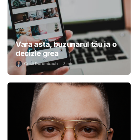
Vara asta, buzunarul tău ia o
decizie grea
Cristi Dorombach
3
min