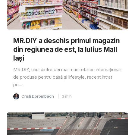
MR.DIY a deschis primul magazin
din regiunea de est, la Iulius Mall
Iași
MR.DIY, unul dintre cei mai mari retaileri internaționali
de produse pentru casă și lifestyle, recent intrat
pe...
Cristi Dorombach
3
min