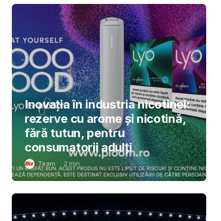
Inovația în industria nicotinei:
rezerve cu arome și nicotină,
fără tutun, pentru
consumatorii adulți
Team
2
min