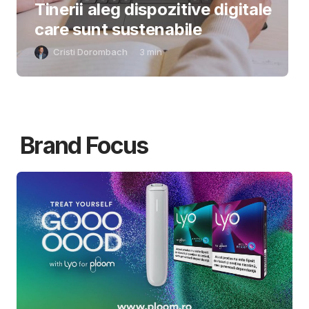
Tinerii aleg dispozitive digitale
care sunt sustenabile
Cristi Dorombach
3
min
Brand Focus