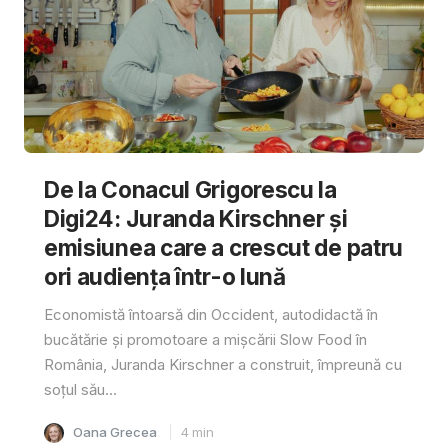
De la Conacul Grigorescu la
Digi24: Juranda Kirschner și
emisiunea care a crescut de patru
ori audiența într-o lună
Economistă întoarsă din Occident, autodidactă în
bucătărie și promotoare a mișcării Slow Food în
România, Juranda Kirschner a construit, împreună cu
soțul său...
Oana Grecea
4
min