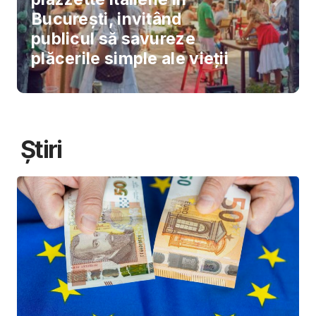
București, invitând
publicul să savureze
plăcerile simple ale vieții
Știri