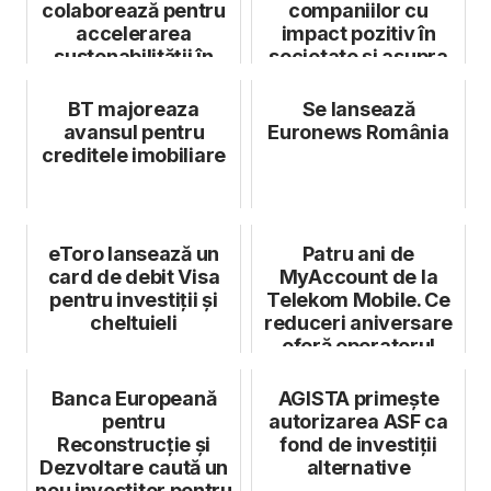
colaborează pentru
companiilor cu
accelerarea
impact pozitiv în
sustenabilității în
societate și asupra
construcții
mediului
BT majoreaza
Se lansează
avansul pentru
Euronews România
creditele imobiliare
eToro lansează un
Patru ani de
card de debit Visa
MyAccount de la
pentru investiții și
Telekom Mobile. Ce
cheltuieli
reduceri aniversare
oferă operatorul
Banca Europeană
AGISTA primește
pentru
autorizarea ASF ca
Reconstrucție și
fond de investiții
Dezvoltare caută un
alternative
nou investitor pentru