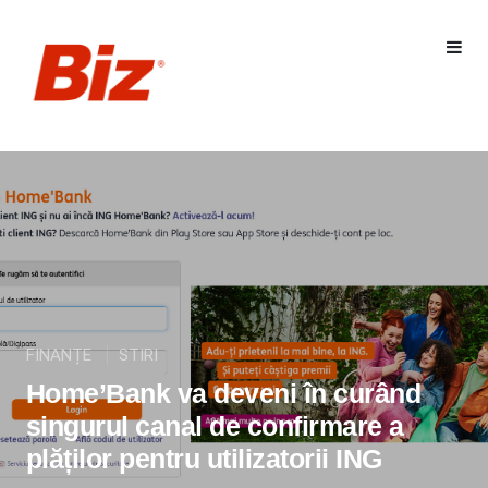
FINANȚE
STIRI
Home’Bank va deveni în curând
singurul canal de confirmare a
plăților pentru utilizatorii ING