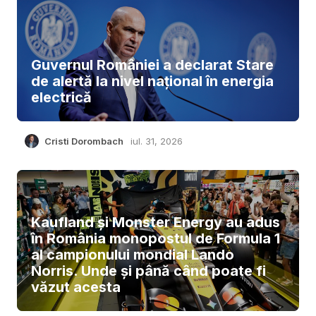
Guvernul României a declarat Stare
de alertă la nivel național în energia
electrică
Cristi Dorombach
iul. 31, 2026
Kaufland și Monster Energy au adus
în România monopostul de Formula 1
al campionului mondial Lando
Norris. Unde și până când poate fi
văzut acesta