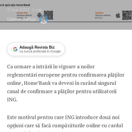
11 mai 2021
2
min
Gabriel Barliga
Adaugă Revista Biz
ca sursă preferată în Google
Ca urmare a intrării în vigoare a noilor
Home’Bank va deveni în curând singuru
reglementări europene pentru confirmarea plăților
online, Home’Bank va deveni în curând singurul
canal de confirmare a plăților pentru utilizatorii
ING.
Este motivul pentru care ING introduce două noi
opțiuni care să facă cumpărăturile online cu cardul