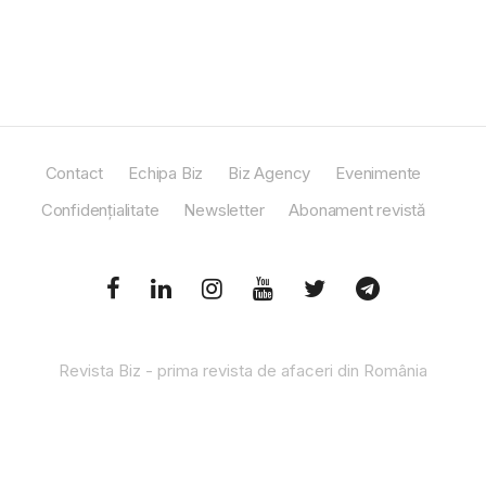
Contact
Echipa Biz
Biz Agency
Evenimente
Confidențialitate
Newsletter
Abonament revistă
Revista Biz - prima revista de afaceri din România