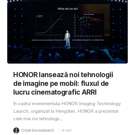
HONOR lansează noi tehnologii
de imagine pe mobil: fluxul de
lucru cinematografic ARRI
În cadrul evenimentului HONOR Imaging Technology
Launch, organizat la Hengdian, HONOR a prezentat
cele mai noi tehnologii...
Cristi Dorombach
6
min