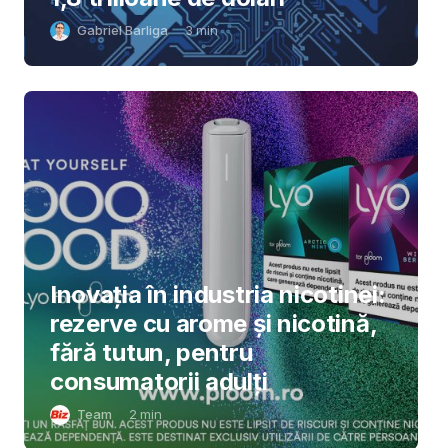
Gabriel Barliga
3
min
Inovația în industria nicotinei:
rezerve cu arome și nicotină,
fără tutun, pentru
consumatorii adulți
Team
2
min