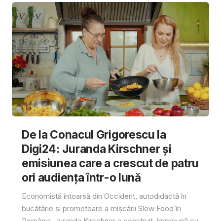
De la Conacul Grigorescu la
Digi24: Juranda Kirschner și
emisiunea care a crescut de patru
ori audiența într-o lună
Economistă întoarsă din Occident, autodidactă în
bucătărie și promotoare a mișcării Slow Food în
România, Juranda Kirschner a construit, împreună cu