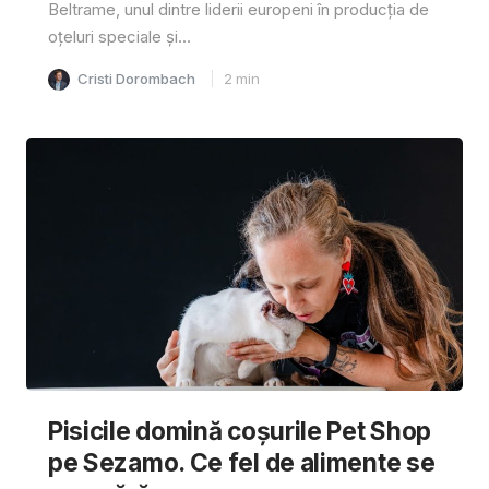
Beltrame, unul dintre liderii europeni în producția de
oțeluri speciale și...
Cristi Dorombach
2
min
Pisicile domină coșurile Pet Shop
pe Sezamo. Ce fel de alimente se