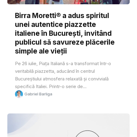
Birra Moretti® a adus spiritul
unei autentice piazzette
italiene în București, invitând
publicul să savureze plăcerile
simple ale vieții
Pe 26 iulie, Piața Italiană s-a transformat într-o
veritabilă piazzetta, aducând în centrul
Bucureștiului atmosfera relaxată și convivială
specifică Italiei. Printr-o serie de...
Gabriel Barliga