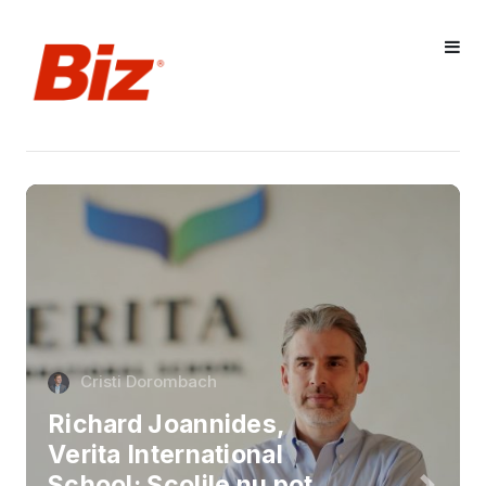
Cristi Dorombach
Richard Joannides,
Verita International
School: Școlile nu pot