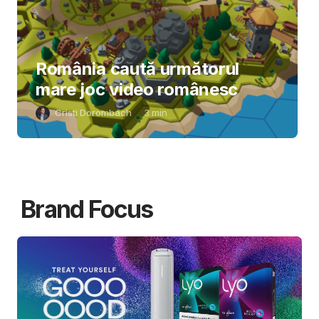
România caută următorul
mare joc video românesc
Cristi Dorombach
3
min
Brand Focus