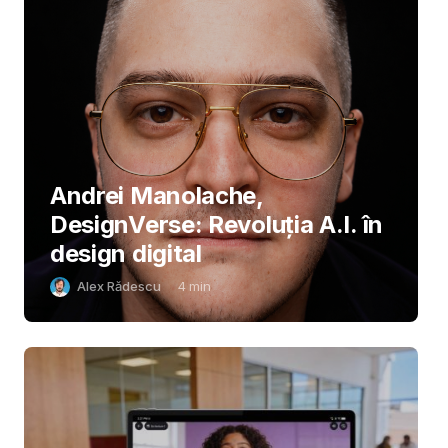
Andrei Manolache,
DesignVerse: Revoluția A.I. în
design digital
Alex Rădescu
4
min