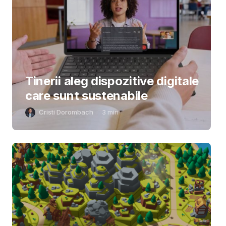
Tinerii aleg dispozitive digitale
care sunt sustenabile
Cristi Dorombach
3
min