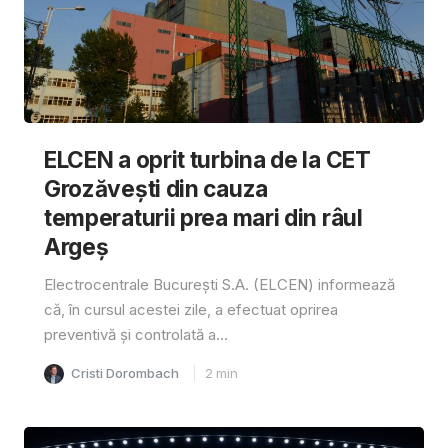
ELCEN a oprit turbina de la CET
Grozăvești din cauza
temperaturii prea mari din râul
Argeș
Electrocentrale București S.A. (ELCEN) informează
că, în cursul acestei zile, a efectuat oprirea
preventivă și controlată a...
Cristi Dorombach
2
min