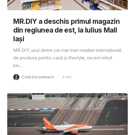
MR.DIY a deschis primul magazin
din regiunea de est, la Iulius Mall
Iași
MR.DIY, unul dintre cei mai mari retaileri internaționali
de produse pentru casă și lifestyle, recent intrat
pe...
Cristi Dorombach
3
min