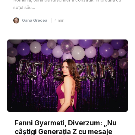
soțul său...
Oana Grecea
4
min
Fanni Gyarmati, Diverzum: „Nu
câștigi Generația Z cu mesaje