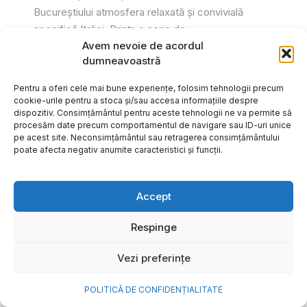
Bucureștiului atmosfera relaxată și convivială
specifică Italiei. Printr-o serie de...
Avem nevoie de acordul
Gabriel Barliga
dumneavoastră
Pentru a oferi cele mai bune experiențe, folosim tehnologii precum
cookie-urile pentru a stoca și/sau accesa informațiile despre
dispozitiv. Consimțământul pentru aceste tehnologii ne va permite să
procesăm date precum comportamentul de navigare sau ID-uri unice
pe acest site. Neconsimțământul sau retragerea consimțământului
poate afecta negativ anumite caracteristici și funcții.
Accept
Respinge
Vezi preferințe
Cum transformi cele mai
POLITICĂ DE CONFIDENȚIALITATE
frumoase amintiri ale verii într-