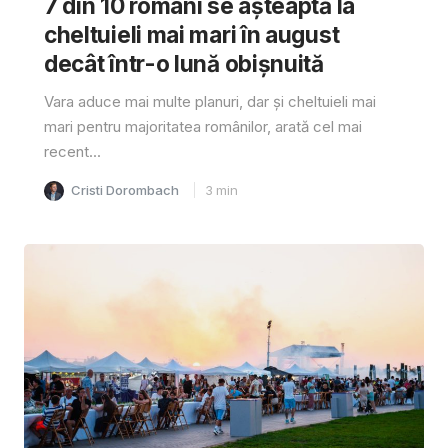
7 din 10 români se așteaptă la
cheltuieli mai mari în august
decât într-o lună obișnuită
Vara aduce mai multe planuri, dar și cheltuieli mai
mari pentru majoritatea românilor, arată cel mai
recent...
Cristi Dorombach
3
min