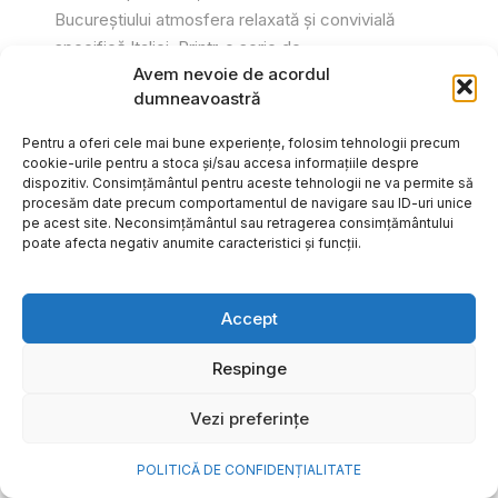
Bucureștiului atmosfera relaxată și convivială
specifică Italiei. Printr-o serie de...
Avem nevoie de acordul
Gabriel Barliga
dumneavoastră
Pentru a oferi cele mai bune experiențe, folosim tehnologii precum
cookie-urile pentru a stoca și/sau accesa informațiile despre
dispozitiv. Consimțământul pentru aceste tehnologii ne va permite să
procesăm date precum comportamentul de navigare sau ID-uri unice
pe acest site. Neconsimțământul sau retragerea consimțământului
poate afecta negativ anumite caracteristici și funcții.
Accept
Respinge
Vezi preferințe
Cum transformi cele mai
POLITICĂ DE CONFIDENȚIALITATE
frumoase amintiri ale verii într-