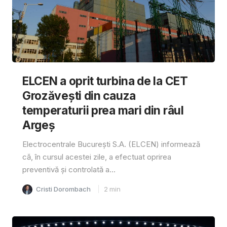
ELCEN a oprit turbina de la CET
Grozăvești din cauza
temperaturii prea mari din râul
Argeș
Electrocentrale București S.A. (ELCEN) informează
că, în cursul acestei zile, a efectuat oprirea
preventivă și controlată a...
Cristi Dorombach
2
min