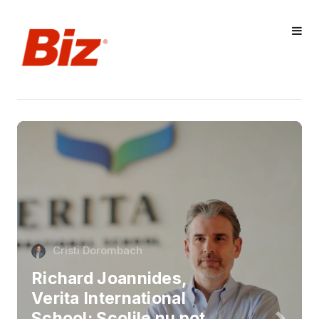
Cristi Dorombach
Richard Joannides,
Verita International
School: Școlile nu pot