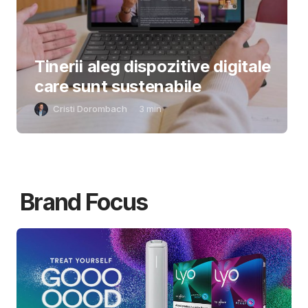
Tinerii aleg dispozitive digitale
care sunt sustenabile
Cristi Dorombach
3
min
Brand Focus