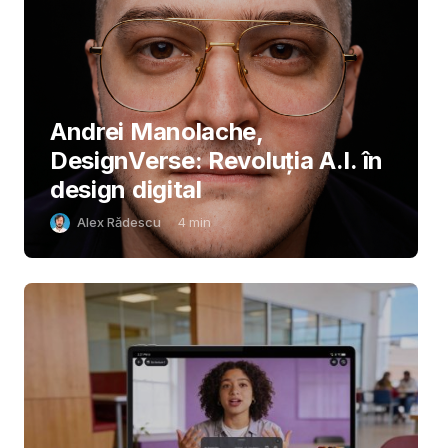
Andrei Manolache,
DesignVerse: Revoluția A.I. în
design digital
Alex Rădescu
4
min