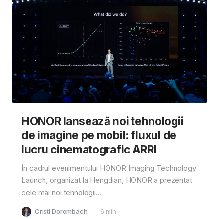
HONOR lansează noi tehnologii
de imagine pe mobil: fluxul de
lucru cinematografic ARRI
În cadrul evenimentului HONOR Imaging Technology
Launch, organizat la Hengdian, HONOR a prezentat
cele mai noi tehnologii...
Cristi Dorombach
6
min