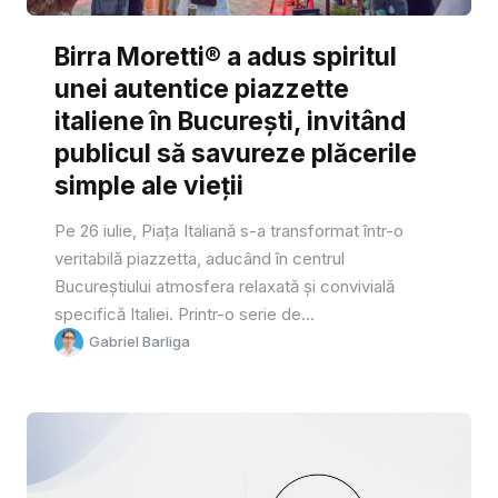
Birra Moretti® a adus spiritul
unei autentice piazzette
italiene în București, invitând
publicul să savureze plăcerile
simple ale vieții
Pe 26 iulie, Piața Italiană s-a transformat într-o
veritabilă piazzetta, aducând în centrul
Bucureștiului atmosfera relaxată și convivială
specifică Italiei. Printr-o serie de...
Gabriel Barliga