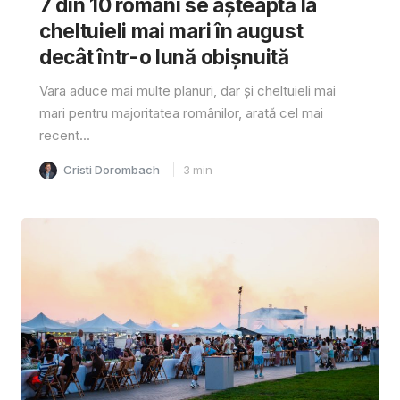
7 din 10 români se așteaptă la
cheltuieli mai mari în august
decât într-o lună obișnuită
Vara aduce mai multe planuri, dar și cheltuieli mai
mari pentru majoritatea românilor, arată cel mai
recent...
Cristi Dorombach
3
min