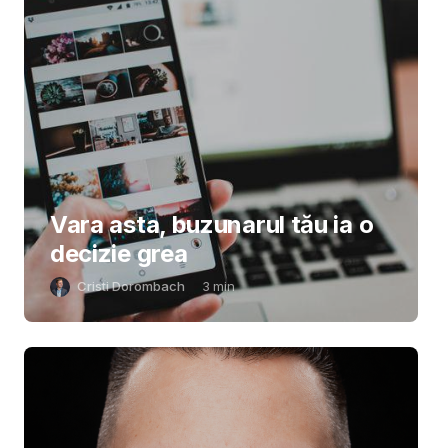
Vara asta, buzunarul tău ia o
decizie grea
Cristi Dorombach
3
min