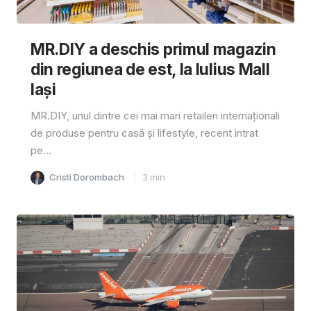
MR.DIY a deschis primul magazin
din regiunea de est, la Iulius Mall
Iași
MR.DIY, unul dintre cei mai mari retaileri internaționali
de produse pentru casă și lifestyle, recent intrat
pe...
Cristi Dorombach
3
min