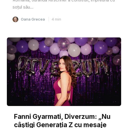
soțul său...
Oana Grecea
4
min
Fanni Gyarmati, Diverzum: „Nu
câștigi Generația Z cu mesaje