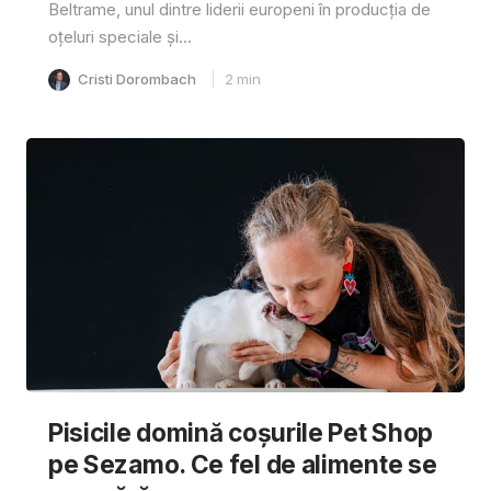
Beltrame, unul dintre liderii europeni în producția de
oțeluri speciale și...
Cristi Dorombach
2
min
Pisicile domină coșurile Pet Shop
pe Sezamo. Ce fel de alimente se