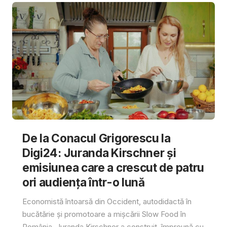
De la Conacul Grigorescu la
Digi24: Juranda Kirschner și
emisiunea care a crescut de patru
ori audiența într-o lună
Economistă întoarsă din Occident, autodidactă în
bucătărie și promotoare a mișcării Slow Food în
România, Juranda Kirschner a construit, împreună cu