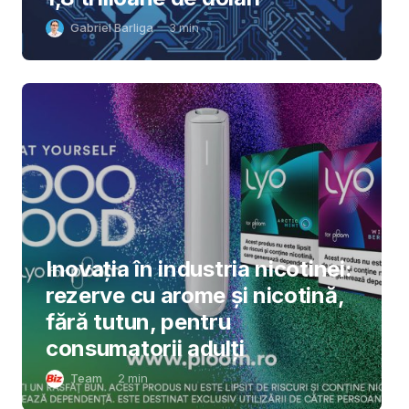
Gabriel Barliga
3
min
Inovația în industria nicotinei:
rezerve cu arome și nicotină,
fără tutun, pentru
consumatorii adulți
Team
2
min