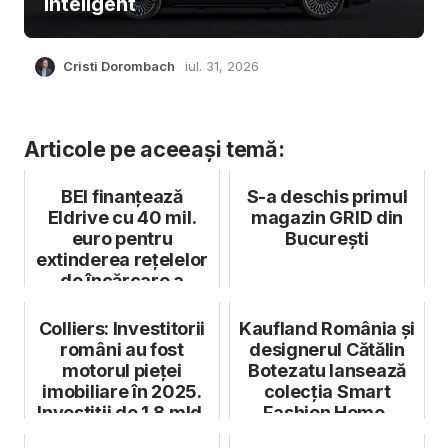
inteligent
Cristi Dorombach
iul. 31, 2026
Articole pe aceeași temă:
BEI finanțează
S-a deschis primul
Eldrive cu 40 mil.
magazin GRID din
euro pentru
București
extinderea rețelelor
de încărcare a
mașinilor electric...
Colliers: Investitorii
Kaufland România și
români au fost
designerul Cătălin
motorul pieței
Botezatu lansează
imobiliare în 2025.
colecția Smart
Investiții de 1,8 mld.
Fashion Home,
euro...
pentru sezonul...