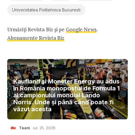
Universitatea Politehnica Bucuresti
Urmăriți Revista Biz și pe
Google News
.
Abonamente Revista Biz
Kaufland și Monster Energy au adus
în România monopostul de Formula 1
al campionului mondial Lando
Norris. Unde și până când poate fi
văzut acesta
Team
iul. 31, 2026