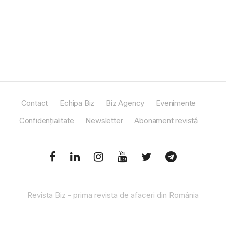
Contact
Echipa Biz
Biz Agency
Evenimente
Confidențialitate
Newsletter
Abonament revistă
Revista Biz - prima revista de afaceri din România