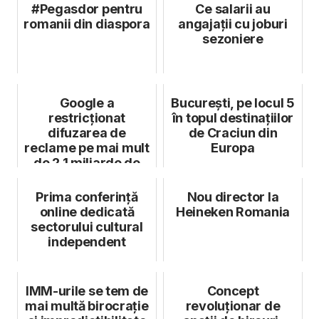
#Pegasdor pentru
Ce salarii au
romanii din diaspora
angajații cu joburi
sezoniere
Google a
București, pe locul 5
restricționat
în topul destinațiilor
difuzarea de
de Craciun din
reclame pe mai mult
Europa
de 2,1 miliarde de
pagini ale
publisherilor
Prima conferință
Nou director la
online dedicată
Heineken Romania
sectorului cultural
independent
IMM-urile se tem de
Concept
mai multă birocrație
revoluționar de