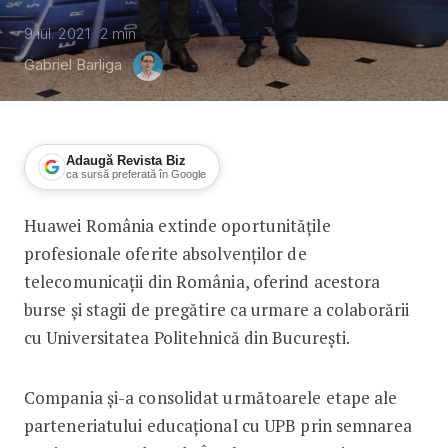
9 iul. 2021
2
min
Gabriel Barliga
Adaugă Revista Biz
ca sursă preferată în Google
Huawei România extinde oportunitățile
Huawei România își consolidează cola
profesionale oferite absolvenților de
telecomunicații din România, oferind acestora
burse și stagii de pregătire ca urmare a colaborării
cu Universitatea Politehnică din București.
Compania și-a consolidat următoarele etape ale
parteneriatului educațional cu UPB prin semnarea