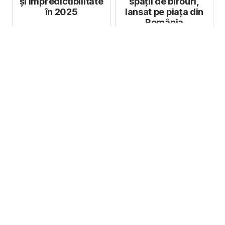
și impredictibilitate
spații de birouri,
în 2025
lansat pe piața din
România