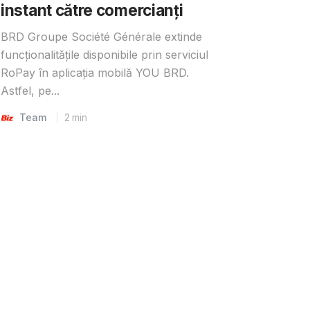
instant către comercianți
BRD Groupe Société Générale extinde
funcționalitățile disponibile prin serviciul
RoPay în aplicația mobilă YOU BRD.
Astfel, pe...
Team
2
min