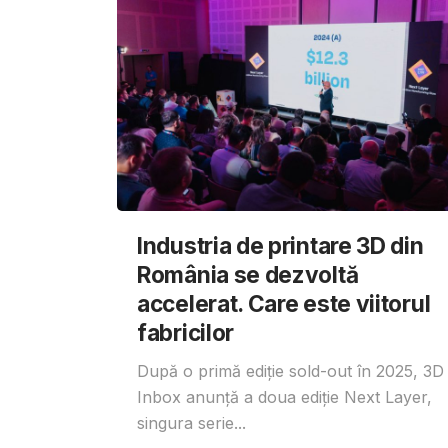
Industria de printare 3D din
România se dezvoltă
accelerat. Care este viitorul
fabricilor
După o primă ediție sold-out în 2025, 3D
Inbox anunță a doua ediție Next Layer,
singura serie...