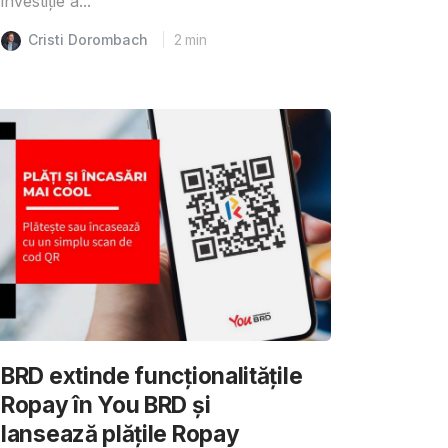
investiție a...
Cristi Dorombach
2
min
BRD extinde funcționalitățile
Ropay în You BRD și
lansează plățile Ropay