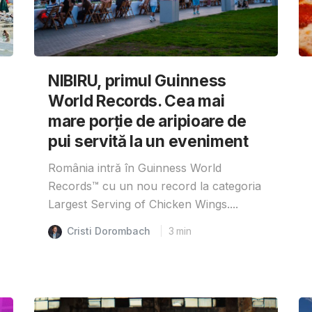
NIBIRU, primul Guinness
World Records. Cea mai
mare porție de aripioare de
pui servită la un eveniment
România intră în Guinness World
Records™️ cu un nou record la categoria
Largest Serving of Chicken Wings....
Cristi Dorombach
3
min