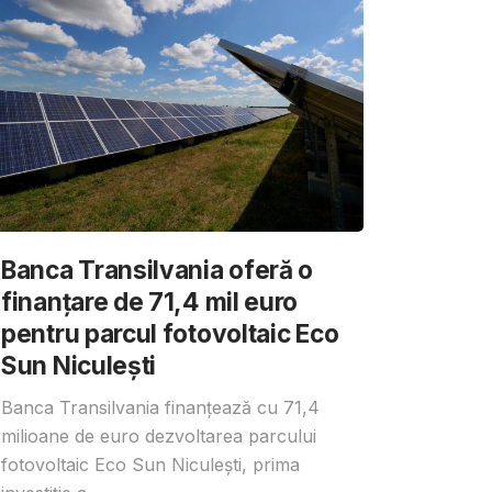
Banca Transilvania oferă o
finanțare de 71,4 mil euro
pentru parcul fotovoltaic Eco
Sun Niculești
Banca Transilvania finanțează cu 71,4
milioane de euro dezvoltarea parcului
fotovoltaic Eco Sun Niculești, prima