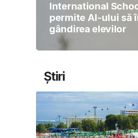
Gabriel Barliga
Oana Gheorghiu: Cu
pentru schimbare
Știri