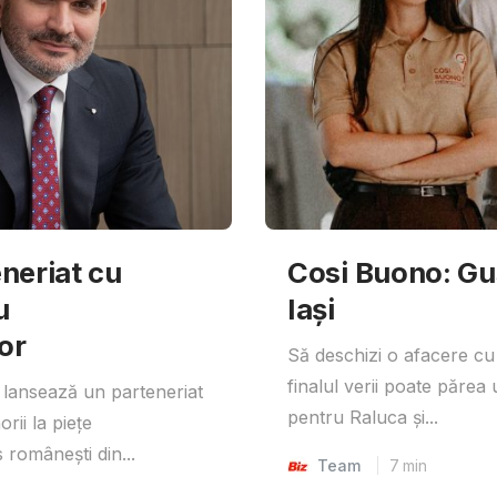
neriat cu
Cosi Buono: Gust
u
Iași
or
Să deschizi o afacere cu
finalul verii poate părea 
lansează un parteneriat
pentru Raluca și...
rii la piețe
 românești din...
Team
7
min