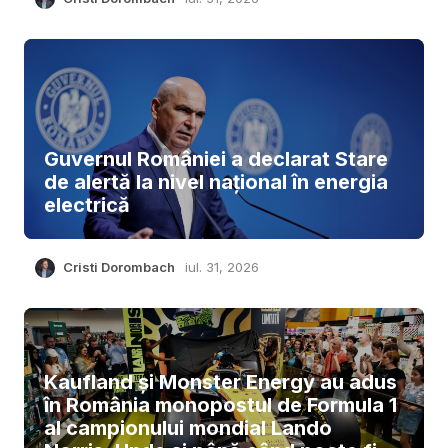
Guvernul României a declarat Stare
de alertă la nivel național în energia
electrică
Cristi Dorombach
iul. 31, 2026
Kaufland și Monster Energy au adus
în România monopostul de Formula 1
al campionului mondial Lando