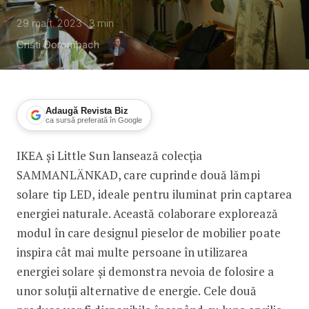
29 mart. 2023
3
min
Cristi Dorombach
Adaugă Revista Biz
ca sursă preferată în Google
IKEA și Little Sun lansează colecția
IKEA lansează două produse noi ce fu
SAMMANLÄNKAD, care cuprinde două lămpi
solare tip LED, ideale pentru iluminat prin captarea
energiei naturale. Această colaborare explorează
modul în care designul pieselor de mobilier poate
inspira cât mai multe persoane în utilizarea
energiei solare și demonstra nevoia de folosire a
unor soluții alternative de energie. Cele două