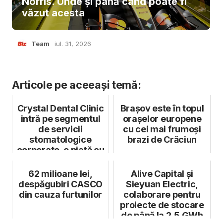
Norris. Unde și până când poate fi
văzut acesta
Team
iul. 31, 2026
Articole pe aceeași temă:
Crystal Dental Clinic
Brașov este în topul
intră pe segmentul
orașelor europene
de servicii
cu cei mai frumoși
stomatologice
brazi de Crăciun
corporate, o piață cu
un potenția...
62 milioane lei,
Alive Capital și
despăgubiri CASCO
Sieyuan Electric,
din cauza furtunilor
colaborare pentru
proiecte de stocare
de până la 2,5 GWh