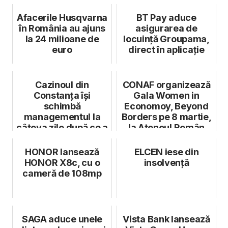
Afacerile Husqvarna
BT Pay aduce
în România au ajuns
asigurarea de
la 24 milioane de
locuință Groupama,
euro
direct în aplicație
Cazinoul din
CONAF organizează
Constanța își
Gala Women in
schimbă
Economoy, Beyond
managementul la
Borders pe 8 martie,
câteva zile după ce a
la Ateneul Român
fost vandalizat de
turiști
HONOR lansează
ELCEN iese din
HONOR X8c, cu o
insolvență
cameră de 108mp
SAGA aduce unele
Vista Bank lansează