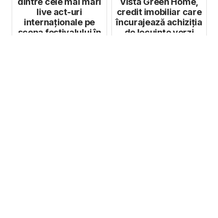
dintre cele mai mari
Vista Green Home,
live act-uri
credit imobiliar care
internaționale pe
încurajează achiziția
scena festivalului în
de locuințe verzi
2023