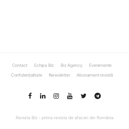
Contact
Echipa Biz
Biz Agency
Evenimente
Confidențialitate
Newsletter
Abonament revistă
Revista Biz - prima revista de afaceri din România