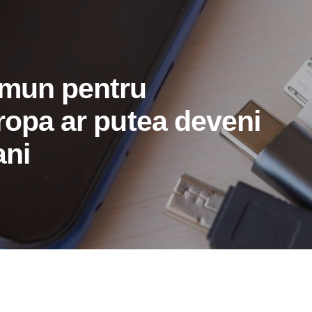
omun pentru
ropa ar putea deveni
ani