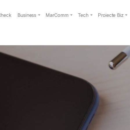
 Check
Business
MarComm
Tech
Proiecte Biz