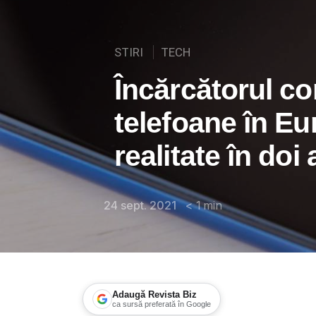
STIRI
TECH
Încărcătorul c
telefoane în Eu
realitate în doi 
24 sept. 2021
< 1
min
Adaugă Revista Biz
ca sursă preferată în Google