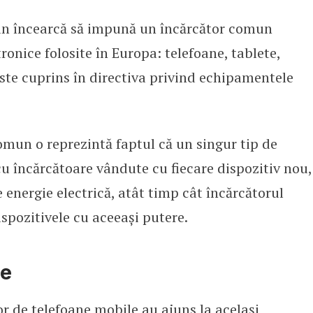
n încearcă să impună un încărcător comun
u telefoane în Europa ar putea de
ronice folosite în Europa: telefoane, tablete,
ste cuprins în directiva privind echipamentele
omun o reprezintă faptul că un singur tip de
u încărcătoare vândute cu fiecare dispozitiv nou,
energie electrică, atât timp cât încărcătorul
ispozitivele cu aceeași putere.
le
r de telefoane mobile au ajuns la același