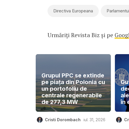
Directiva Europeana
Parlamentu
Urmăriți Revista Biz și pe
Goog
Grupul PPC se extinde
pe piața din Polonia cu
Gu
un portofoliu de
de
centrale regenerabile
ale
de 277,3 MW
în 
Cristi Dorombach
iul. 31, 2026
Cr