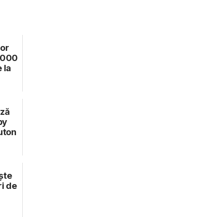
lor
0.000
e la
ază
by
uton
ște
ri de