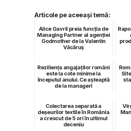
Articole pe aceeași temă:
Alice Gavril preia funcția de
Rapor
Managing Partner al agenției
Godmother de la Valentin
prod
Văcăruș
Reziliența angajaților români
Româ
este la cote minime la
Sit
începutul anului. Ce așteaptă
sta
de la manageri
Colectarea separată a
Vir
deșeurilor textile în România
Man
a crescut de 5 ori în ultimul
deceniu