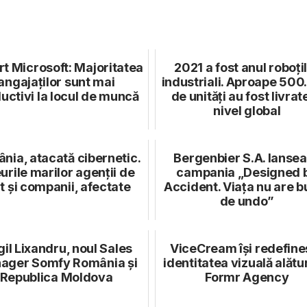
t Microsoft: Majoritatea
2021 a fost anul roboți
angajaților sunt mai
industriali. Aproape 50
uctivi la locul de muncă
de unități au fost livrat
nivel global
nia, atacată cibernetic.
Bergenbier S.A. lanse
eurile marilor agenții de
campania „Designed 
t și companii, afectate
Accident. Viața nu are b
de undo”
gil Lixandru, noul Sales
ViceCream își redefine
ager Somfy România și
identitatea vizuală alătu
Republica Moldova
Formr Agency