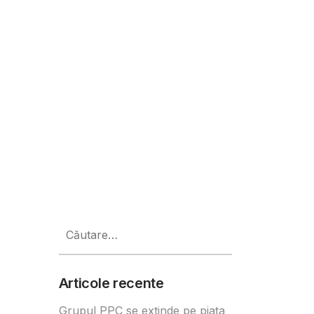
veni realitate în doi ani
Caută
după:
Articole recente
Grupul PPC se extinde pe piața