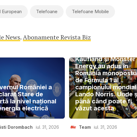
l European
Telefoane
Telefoane Mobile
le News
.
Abonamente Revista Biz
Kaufland și Monster
Energy au adus în
România monopostu
de Formula 1 al
vernul României a
campionului mondial
clarat Stare de
Lando Norris. Unde ș
rtă la nivel național
până când poate fi
energia electrică
văzut acesta
isti Dorombach
iul. 31, 2026
Team
iul. 31, 2026