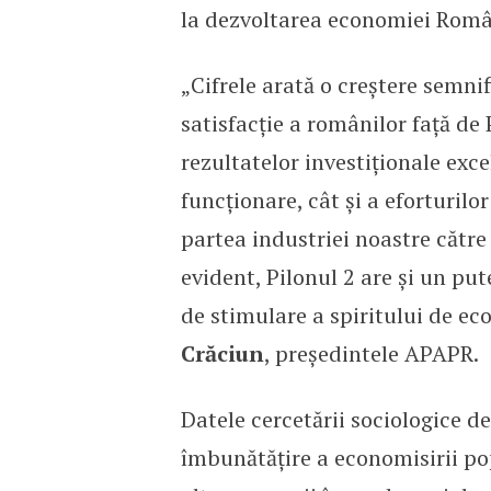
la dezvoltarea economiei Româ
„Cifrele arată o creștere semnif
satisfacție a românilor față de 
rezultatelor investiționale exce
funcționare, cât și a eforturil
partea industriei noastre către
evident, Pilonul 2 are și un put
de stimulare a spiritului de e
Crăciun
, președintele APAPR.
Datele cercetării sociologice d
îmbunătățire a economisirii pop