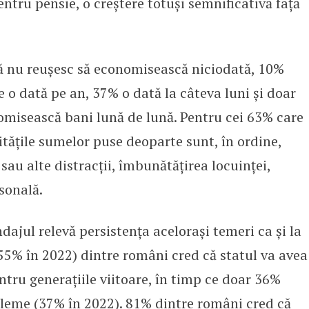
ntru pensie, o creștere totuși semnificativă față
ă nu reușesc să economisească niciodată, 10%
o dată pe an, 37% o dată la câteva luni și doar
omisească bani lună de lună. Pentru cei 63% care
itățile sumelor puse deoparte sunt, în ordine,
 sau alte distracții, îmbunătățirea locuinței,
sonală.
ndajul relevă persistența acelorași temeri ca și la
 55% în 2022) dintre români cred că statul va avea
entru generațiile viitoare, în timp ce doar 36%
obleme (37% în 2022). 81% dintre români cred că