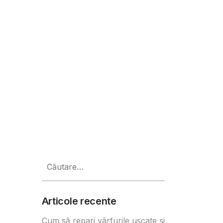
c pentru pensie în afara Pilonu
Caută
după:
Articole recente
Cum să repari vârfurile uscate și