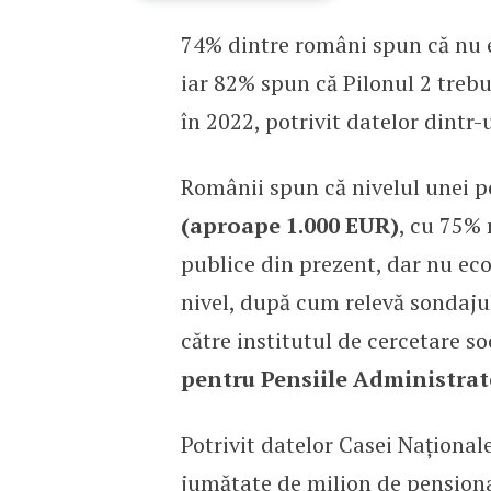
74% dintre români spun că nu e
SONDAJ APAPR: 74% dint
iar 82% spun că Pilonul 2 trebu
în 2022, potrivit datelor dintr-
Românii spun că nivelul unei p
(aproape 1.000 EUR)
, cu 75% 
publice din prezent, dar nu eco
nivel, după cum relevă sondajul
către institutul de cercetare s
pentru Pensiile Administra
Potrivit datelor Casei Național
jumătate de milion de pensionar