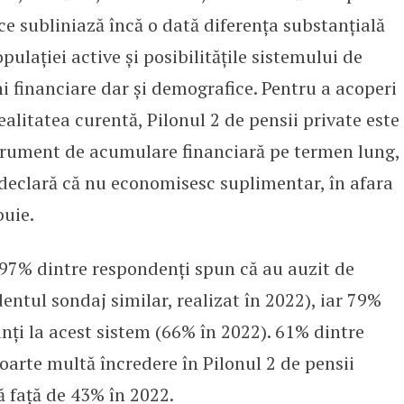
 ce subliniază încă o dată diferența substanțială
pulației active și posibilitățile sistemului de
ni financiare dar și demografice. Pentru a acoperi
realitatea curentă, Pilonul 2 de pensii private este
strument de acumulare financiară pe termen lung,
declară că nu economisesc suplimentar, în afara
buie.
97% dintre respondenți spun că au auzit de
entul sondaj similar, realizat în 2022), iar 79%
nți la acest sistem (66% în 2022). 61% dintre
oarte multă încredere în Pilonul 2 de pensii
ă față de 43% în 2022.