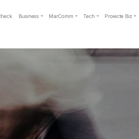
 Check
Business
MarComm
Tech
Proiecte Biz