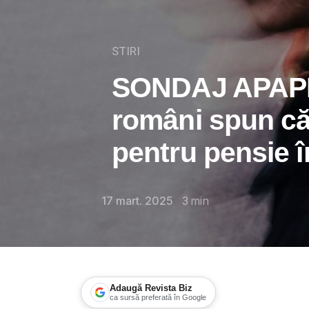
STIRI
SONDAJ APAPR
români spun c
pentru pensie î
17 mart. 2025
3
min
Adaugă Revista Biz
ca sursă preferată în Google