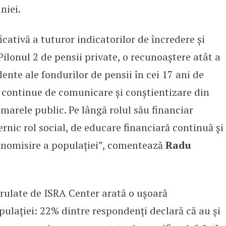
niei.
icativă a tuturor indicatorilor de încredere și
Pilonul 2 de pensii private, o recunoaștere atât a
lente ale fondurilor de pensii în cei 17 ani de
or continue de comunicare și conștientizare din
 marele public. Pe lângă rolul său financiar
ernic rol social, de educare financiară continuă și
conomisire a populației”, comentează
Radu
erulate de ISRA Center arată o ușoară
ulației: 22% dintre respondenți declară că au și