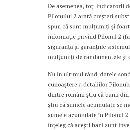
De asemenea, toți indicatorii de
Pilonului 2 arată creșteri subs
spun că sunt mulțumiți și foart
informație privind Pilonul 2 (f
siguranța și garanțiile sistemu
mulțumiți de randamentele și c
Nu în ultimul rând, datele sond
cunoaștere a detaliilor Pilonul
dintre români știu că banii din
știu că sumele acumulate se mo
sumele acumulate în Pilonul 2 s
înțeleg că acești bani sunt inve