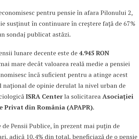
conomisesc pentru pensie în afara Pilonului 2,
re români spun că nu economises
ie susținut în continuare în creștere față de 67%
un sondaj publicat astăzi.
ensii lunare decente este de
4.945 RON
mai mare decât valoarea reală medie a pensiei
nomisesc încă suficient pentru a atinge acest
 național de opinie derulat la nivel urban de
ociologică
ISRA Center
la solicitarea
Asociației
te Privat din România (APAPR)
.
e de Pensii Publice, în prezent mai puțin de
i, adică 10,4% din total, beneficiază de o pensie