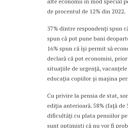
alte economii în mod special pe
de procentul de 12% din 2022.
37% dintre respondenți spun c
spun că pot pune bani deoparte 
16% spun că își permit să econ
declară că pot economisi, prior
situațiile de urgență, vacanțele
educația copiilor și mașina per
Cu privire la pensia de stat, so
ediția anterioară. 58% (față de
dificultăți cu plata pensiilor p
sunt optimiști că nu vor fi pr