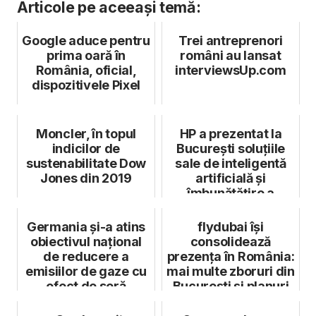
Articole pe aceeași temă:
Google aduce pentru
Trei antreprenori
prima oară în
români au lansat
România, oficial,
interviewsUp.com
dispozitivele Pixel
Moncler, în topul
HP a prezentat la
indicilor de
București soluțiile
sustenabilitate Dow
sale de inteligentă
Jones din 2019
artificială și
îmbunătățire a
muncii
Germania și-a atins
flydubai își
obiectivul național
consolidează
de reducere a
prezența în România:
emisiilor de gaze cu
mai multe zboruri din
efect de seră
București și planuri
de extinde...