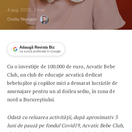
4 aug. 2020
2
min
Ovidiu Neagoe
Adaugă Revista Biz
ca sursă preferată în Google
Cu o investiție de 100.000 de euro, Acvatic Bebe
Acvatic Bebe Club pregătește deschid
Club, un club de educație acvatică dedicat
bebelușilor și copiilor mici a demarat lucrările de
amenajare pentru un al doilea sediu, în zona de
nord a Bucureștiului.
Odată cu reluarea activității, după aproximativ 3
luni de pauză pe fondul Covid19, Acvatic Bebe Club,