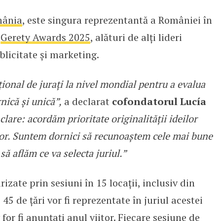
ânia
, este singura reprezentantă a României în
tanta României în Grand Jury Ge
l
Gerety Awards 2025
, alături de alți lideri
blicitate și marketing.
onal de jurați la nivel mondial pentru a evalua
nică și unică”,
a declarat
cofondatorul Lucía
clare: acordăm prioritate originalității ideilor
 lor. Suntem dornici să recunoaștem cele mai bune
să aflăm ce va selecta juriul.”
urizate prin sesiuni în 15 locații, inclusiv din
45 de țări vor fi reprezentate în juriul acestei
v for fi anunțați anul viitor. Fiecare sesiune de