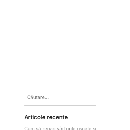
rety Awards 2025
Caută
după:
Articole recente
Cum să repari vârfurile uscate și