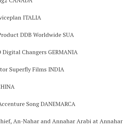
D lg2 CANADA
viceplan ITALIA
f Product DDB Worldwide SUA
O Digital Changers GERMANIA
tor Superfly Films INDIA
CHINA
ve Accenture Song DANEMARCA
Chief, An-Nahar and Annahar Arabi at Annahar