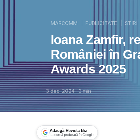
MARCOMM
PUBLICITATE
STIRI
Ioana Zamfir, r
României în Gr
Awards 2025
3 dec. 2024
3
min
Adaugă Revista Biz
ca sursă preferată în Google