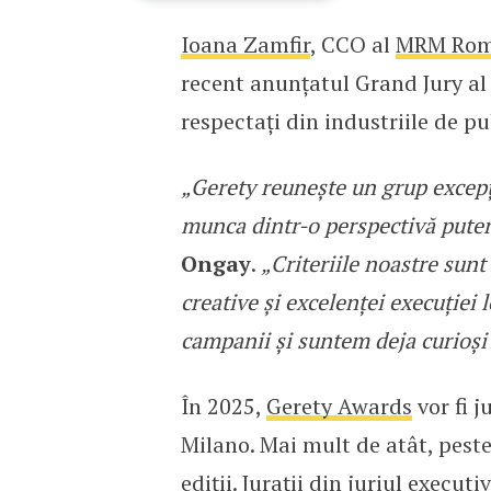
Ioana Zamfir
, CCO al
MRM Rom
Ioana Zamfir, reprezen
recent anunțatul Grand Jury a
respectați din industriile de pu
„Gerety reunește un grup excepți
munca dintr-o perspectivă puter
Ongay
.
„Criteriile noastre sunt 
creative și excelenței execuției
campanii și suntem deja curioși 
În 2025,
Gerety Awards
vor fi j
Milano. Mai mult de atât, peste 
ediții. Jurații din juriul executi