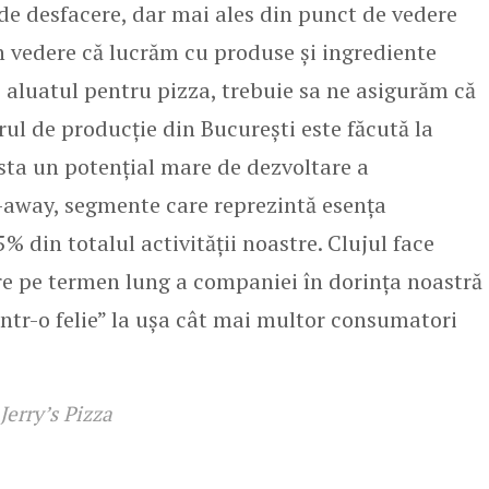
 de desfacere, dar mai ales din punct de vedere
 in vedere că lucrăm cu produse și ingrediente
e aluatul pentru pizza, trebuie sa ne asigurăm că
rul de producție din București este făcută la
ista un potențial mare de dezvoltare a
e-away, segmente care reprezintă esența
% din totalul activității noastre. Clujul face
re pe termen lung a companiei în dorința noastră
dintr-o felie” la ușa cât mai multor consumatori
Jerry’s Pizza