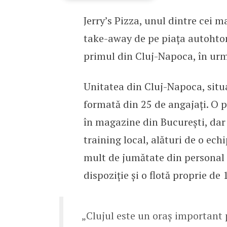
Jerry’s Pizza, unul dintre cei 
Jerry’s Pizza a deschis 
take-away de pe piața autohton
primul din Cluj-Napoca, în urm
Unitatea din Cluj-Napoca, situa
formată din 25 de angajați. O pa
în magazine din București, dar 
training local, alături de o ech
mult de jumătate din personal e
dispoziție și o flotă proprie de 
„Clujul este un oraș important 