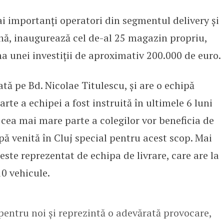
mai importanți operatori din segmentul delivery și
prima unitate din Cluj-Napoca, d
ă, inaugurează cel de-al 25 magazin propriu,
a unei investiții de aproximativ 200.000 de euro.
tă pe Bd. Nicolae Titulescu, și are o echipă
rte a echipei a fost instruită în ultimele 6 luni
cea mai mare parte a colegilor vor beneficia de
ipă venită în Cluj special pentru acest scop. Mai
ste reprezentat de echipa de livrare, care are la
10 vehicule.
pentru noi și reprezintă o adevărată provocare,