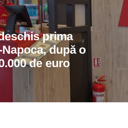
IRI
 deschis prima
j-Napoca, după o
00.000 de euro