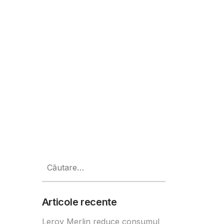
upă o investiție de 200.000 de eu
Caută
după:
Articole recente
Leroy Merlin reduce consumul