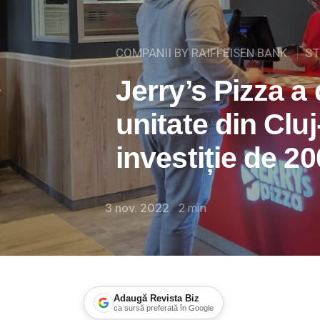
COMPANII BY RAIFFEISEN BANK
ST
Jerry’s Pizza a
unitate din Clu
investiție de 2
3 nov. 2022
2
min
Adaugă Revista Biz
ca sursă preferată în Google