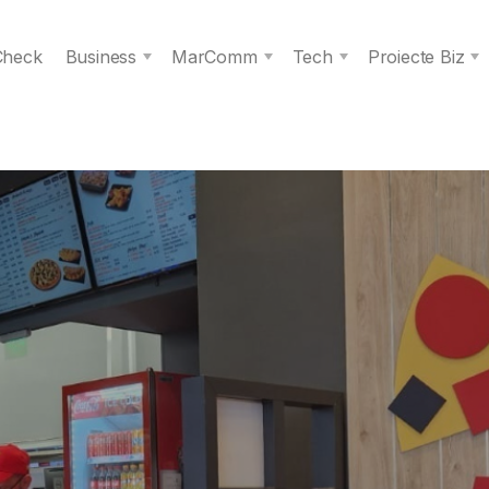
 Check
Business
MarComm
Tech
Proiecte Biz