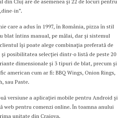
ul din Cluj are de asemenea și 22 de locuri pentru
dine-in”.
ie care a adus în 1997, în România, pizza în stil
u blat întins manual, pe mălai, dar și sistemul
lientul își poate alege combinația preferată de
și posibilitatea selecției dintr-o listă de peste 20
riante dimensionale și 3 tipuri de blat, precum și
ific american cum ar fi: BBQ Wings, Onion Rings,
h, sau Paste.
uă versiune a aplicației mobile pentru Android și
mă web pentru comenzi online. În toamna anului
prima unitate din Craiova
.