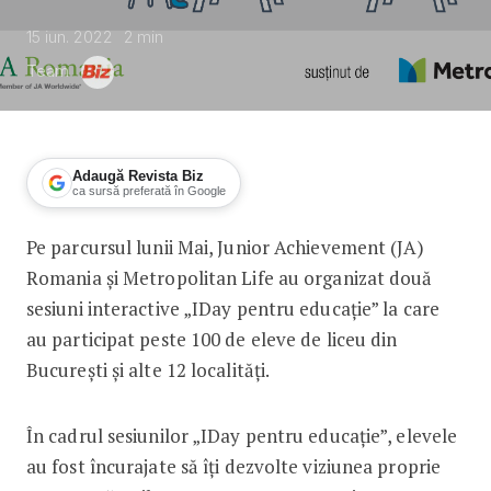
15 iun. 2022
2
min
Team
Adaugă Revista Biz
ca sursă preferată în Google
Pe parcursul lunii Mai, Junior Achievement (JA)
Junior Achievement Romania și Metropo
Romania și Metropolitan Life au organizat două
sesiuni interactive „IDay pentru educație” la care
au participat peste 100 de eleve de liceu din
București și alte 12 localități.
În cadrul sesiunilor „IDay pentru educație”, elevele
au fost încurajate să îți dezvolte viziunea proprie