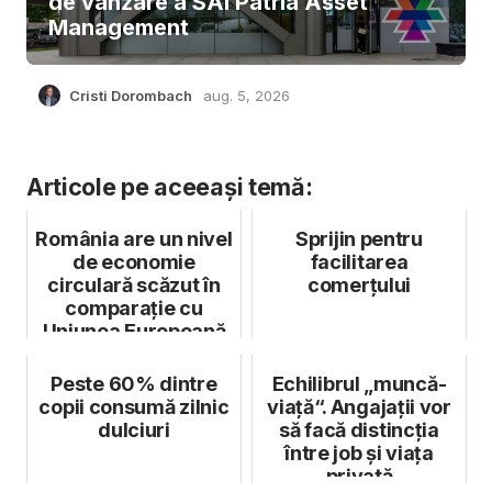
de vânzare a SAI Patria Asset
Management
Cristi Dorombach
aug. 5, 2026
Articole pe aceeași temă:
România are un nivel
Sprijin pentru
de economie
facilitarea
circulară scăzut în
comerţului
comparație cu
Uniunea Europeană
Peste 60% dintre
Echilibrul „muncă-
copii consumă zilnic
viață“. Angajații vor
dulciuri
să facă distincția
între job și viața
privată