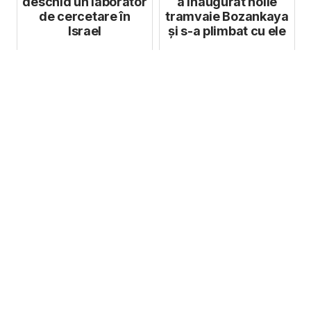
deschid un laborator
a inaugurat noile
de cercetare în
tramvaie Bozankaya
Israel
și s-a plimbat cu ele