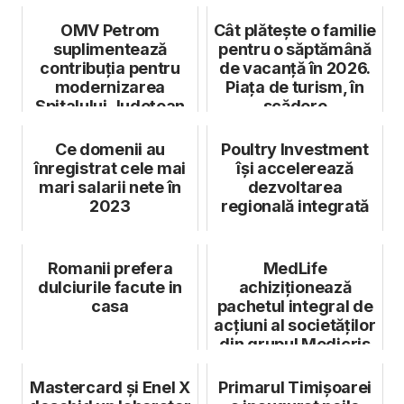
OMV Petrom
Cât plătește o familie
suplimentează
pentru o săptămână
contribuția pentru
de vacanță în 2026.
modernizarea
Piața de turism, în
Spitalului Județean
scădere
de Urgență Ploiești
cu ...
Ce domenii au
Poultry Investment
înregistrat cele mai
își accelerează
mari salarii nete în
dezvoltarea
2023
regională integrată
Romanii prefera
MedLife
dulciurile facute in
achiziționează
casa
pachetul integral de
acțiuni al societăților
din grupul Medicris
Oradea
Mastercard și Enel X
Primarul Timișoarei