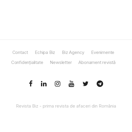
Contact
Echipa Biz
Biz Agency
Evenimente
Confidențialitate
Newsletter
Abonament revistă
Revista Biz - prima revista de afaceri din România