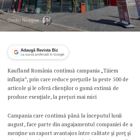
1 iul. 2026
2
min
Ovidiu Neagoe
Adaugă Revista Biz
ca sursă preferată în Google
Kaufland România continuă campania „Tăiem
Kaufland România continuă campania „
inflația”, prin care reduce prețurile la peste 500 de
articole și le oferă clienților o gamă extinsă de
produse esențiale, la prețuri mai mici
Campania care continuă până la începutul lunii
august, face parte din angajamentul companiei de a
menține un raport avantajos între calitate și preț și