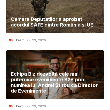
Camera Deputaților a aprobat
acordul SAFE dintre România și UE
Team
iul. 29, 2026
Echipa Biz dezvoltă cele mai
puternice evenimente B2B prin
numirea lui Andrei Știrbu ca Director
de Evenimente
Team
iul. 29, 2026