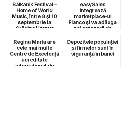
Balkanik Festival –
easySales
Home of World
integrează
Music, între 8 și 10
marketplace-ul
septembrie la
Flanco și va adăuga
Grădina Uranus
noi categorii de
produse
Regina Maria are
Depozitele populației
cele mai multe
și firmelor sunt în
Centre de Excelență
siguranță în bănci
acreditate
internațional de
Surgical Review
Corp...