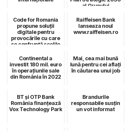
al Grupului
Code for Romania
Raiffeisen Bank
propune soluții
lanseaza noul
digitale pentru
www.raiffeisen.ro
provocările cu care
se confruntă școlile
din Români...
Continental a
Mai, cea mai bună
investit 180 mil. euro
lună pentru cei aflați
în operațiunile sale
în căutarea unui job
din România în 2022
BT şi OTP Bank
Brandurile
România finanțează
responsabile susțin
Vox Technology Park
un vot informat