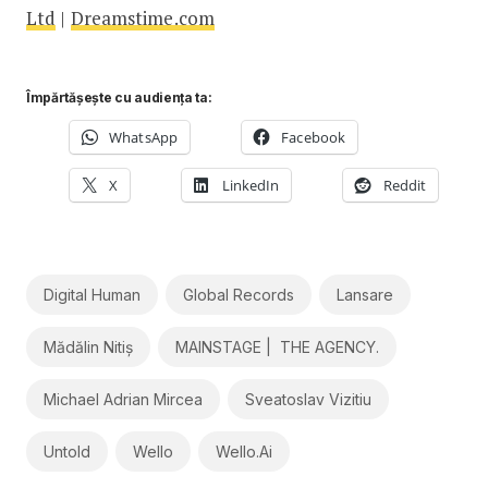
Ltd
|
Dreamstime.com
Împărtășește cu audiența ta:
WhatsApp
Facebook
X
LinkedIn
Reddit
Digital Human
Global Records
Lansare
Mădălin Nitiș
MAINSTAGE | THE AGENCY.
Michael Adrian Mircea
Sveatoslav Vizitiu
Untold
Wello
Wello.ai