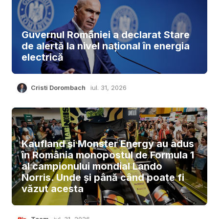
Guvernul României a declarat Stare
de alertă la nivel național în energia
electrică
Cristi Dorombach
iul. 31, 2026
Kaufland și Monster Energy au adus
în România monopostul de Formula 1
al campionului mondial Lando
Norris. Unde și până când poate fi
văzut acesta