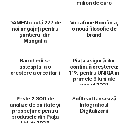
milion de euro
DAMEN caută 277 de
Vodafone România,
noi angajați pentru
o nouă filosofie de
șantierul din
brand
Mangalia
Bancherii se
Piața asigurărilor
asteapta la o
continuă creșterea:
crestere a creditarii
11% pentru UNIQA în
primele 9 luni ale
anului 2021
Peste 2.300 de
Softlead lansează
analize de calitate și
Infograficul
prospețime pentru
Digitalizării
produsele din Piața
Lidl în 2023