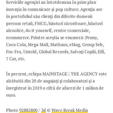
Serviciile agenției au întotdeauna în prim plan
inovația în comunicare și pop culture. Agenția are
în portofoliul său clienți din diferite domenii
precum retail, FMCG, băuturi răcoritoare, băuturi
alcoolice, do it yourself, centre comerciale,
ecommerce. Printre aceștia se enumeră: Penny,
Coca Cola, Mega Mall, Mathaus, eMag, Group Seb,
Fru-Fru, Untold, Global Records, Salvați Copiii, Elfi,
7 Car, etc.
În prezent, echipa MAINSTAGE | THE AGENCY este
alcătuită din 20 de angajați și colaboratori și a
înregistrat în 2019 o cifră de afaceri de 1 milion de
euro.
Photo
92885800
/
3d
©
Wave Break Media