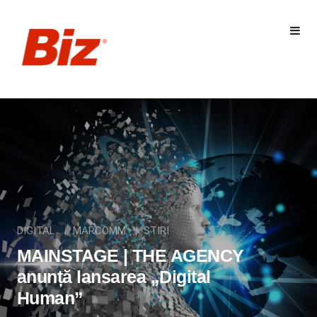
DIGITAL
MARCOMM
STIRI
MAINSTAGE | THE AGENCY
anunță lansarea „Digital
Human”