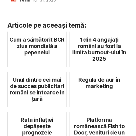
Team
iul. 31, 2026
Articole pe aceeași temă:
Cum a sărbătorit BCR
1 din 4 angajați
ziua mondială a
români au fost la
pepenelui
limita burnout-ului în
2025
Unul dintre cei mai
Regula de aur în
de succes publicitari
marketing
români se întoarce în
țară
Rata inflației
Platforma
depășește
românească Fish to
prognozele
Door, venituri de un