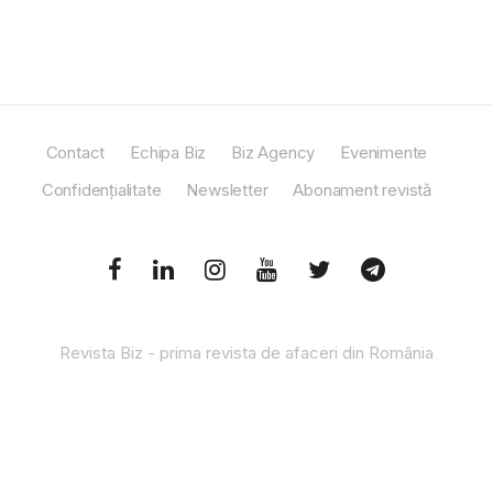
Contact
Echipa Biz
Biz Agency
Evenimente
Confidențialitate
Newsletter
Abonament revistă
Revista Biz - prima revista de afaceri din România