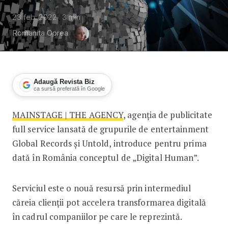
23 feb. 2022
3
min
Romanita Oprea
Adaugă Revista Biz
ca sursă preferată în Google
MAINSTAGE | THE AGENCY
, agenția de publicitate
MAINSTAGE | THE AGENCY anunță lan
full service lansată de grupurile de entertainment
Global Records și Untold, introduce pentru prima
dată în România conceptul de „Digital Human”.
Serviciul este o nouă resursă prin intermediul
căreia clienții pot accelera transformarea digitală
în cadrul companiilor pe care le reprezintă.