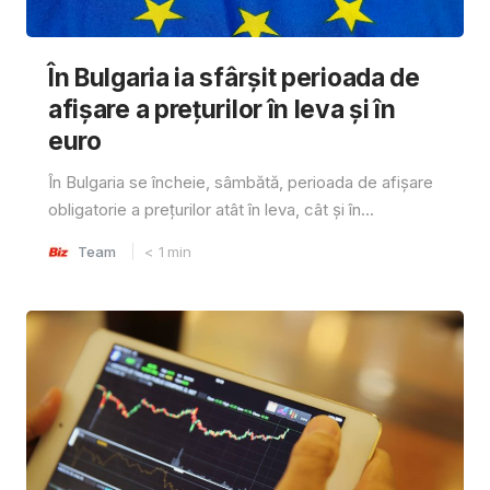
În Bulgaria ia sfârşit perioada de
afișare a prețurilor în ​​leva și în
euro
În Bulgaria se încheie, sâmbătă, perioada de afișare
obligatorie a prețurilor atât în ​​leva, cât și în...
Team
< 1
min