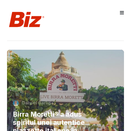
Gabriel Barliga
Birra Moretti® a adus
spiritul unei autentice
piazzette italiene în