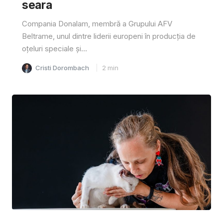
seara
Compania Donalam, membră a Grupului AFV
Beltrame, unul dintre liderii europeni în producția de
oțeluri speciale și...
Cristi Dorombach
2
min