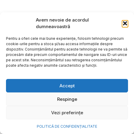
Avem nevoie de acordul
dumneavoastră
Pentru a oferi cele mai bune experiențe, folosim tehnologii precum
cookie-urile pentru a stoca și/sau accesa informațiile despre
dispozitiv. Consimțământul pentru aceste tehnologii ne va permite să
procesăm date precum comportamentul de navigare sau ID-uri unice
pe acest site. Neconsimțământul sau retragerea consimțământului
poate afecta negativ anumite caracteristici și funcții.
Accept
Cum transformi cele mai
Respinge
frumoase amintiri ale verii într-
Vezi preferințe
o bijuterie Pandora pe care o
porți zi de zi
POLITICĂ DE CONFIDENȚIALITATE