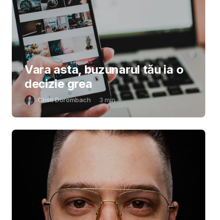
Vara asta, buzunarul tău ia o
decizie grea
Cristi Dorombach
3
min