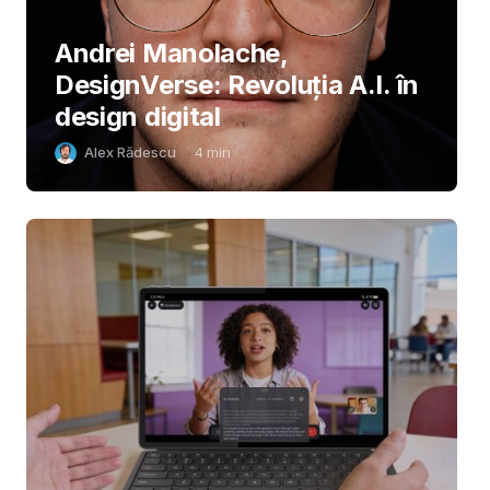
Andrei Manolache,
DesignVerse: Revoluția A.I. în
design digital
Alex Rădescu
4
min