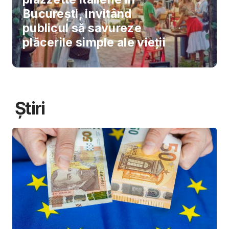
București, invitând
publicul să savureze
plăcerile simple ale vieții
Știri