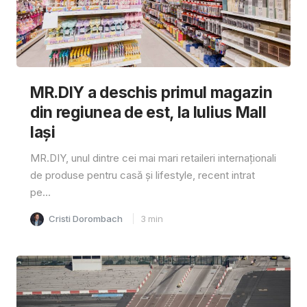
MR.DIY a deschis primul magazin
din regiunea de est, la Iulius Mall
Iași
MR.DIY, unul dintre cei mai mari retaileri internaționali
de produse pentru casă și lifestyle, recent intrat
pe...
Cristi Dorombach
3
min