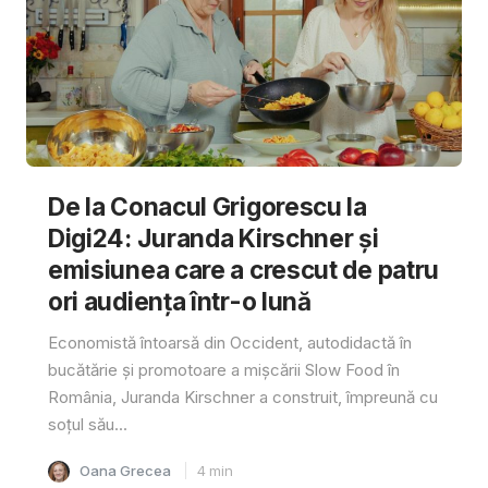
De la Conacul Grigorescu la
Digi24: Juranda Kirschner și
emisiunea care a crescut de patru
ori audiența într-o lună
Economistă întoarsă din Occident, autodidactă în
bucătărie și promotoare a mișcării Slow Food în
România, Juranda Kirschner a construit, împreună cu
soțul său...
Oana Grecea
4
min