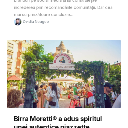
branduri pe social media și își construiește
încrederea prin recomandările comunității. Dar cea
mai surprinzătoare concluzie...
Ovidiu Neagoe
Birra Moretti® a adus spiritul
unei autentice piazzette