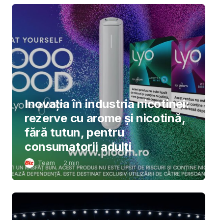
Inovația în industria nicotinei:
rezerve cu arome și nicotină,
fără tutun, pentru
consumatorii adulți
Team
2
min