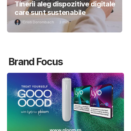
Tinerii aleg dispozitive digitale
care sunt sustenabile
Cristi Dorombach
3
min
Brand Focus