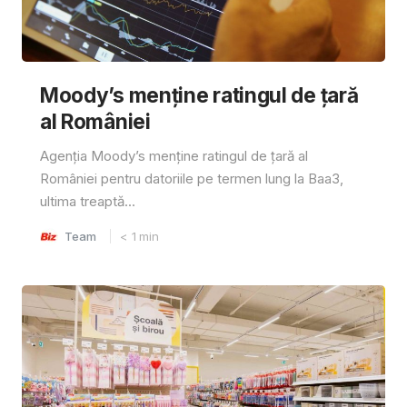
Moody’s menține ratingul de țară
al României
Agenția Moody’s menține ratingul de țară al
României pentru datoriile pe termen lung la Baa3,
ultima treaptă...
Team
< 1
min