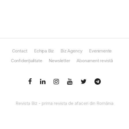
Contact
Echipa Biz
Biz Agency
Evenimente
Confidențialitate
Newsletter
Abonament revistă
Revista Biz - prima revista de afaceri din România