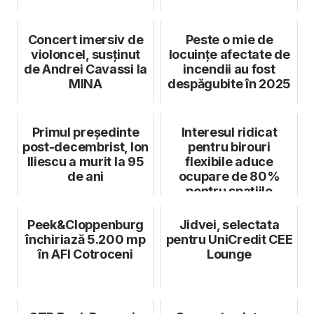
Concert imersiv de
Peste o mie de
violoncel, susținut
locuințe afectate de
de Andrei Cavassi la
incendii au fost
MINA
despăgubite în 2025
Primul președinte
Interesul ridicat
post-decembrist, Ion
pentru birouri
Iliescu a murit la 95
flexibile aduce
de ani
ocupare de 80%
pentru spațiile
Mindspace
Peek&Cloppenburg
Jidvei, selectata
închiriază 5.200 mp
pentru UniCredit CEE
în AFI Cotroceni
Lounge