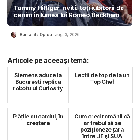
Tommy Hilfiger invită toți iubitorii de
denim în lumea lui Romeo Beckham
Romanita Oprea
aug. 3, 2026
Articole pe aceeași temă:
Siemens aduce la
Lectii de top de la un
Bucuresti replica
Top Chef
robotului Curiosity
Plățile cu cardul, în
Cum cred românii că
creștere
ar trebui să se
poziționeze țara
între UE și SUA