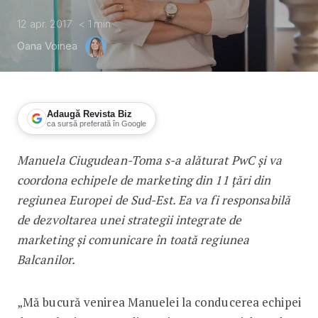
12 apr. 2017
< 1
min
Oana Voinea
Adaugă Revista Biz
ca sursă preferată în Google
Manuela Ciugudean-Toma s-a alăturat PwC şi va
Manuela Ciugudean-Toma, noul lider 
coordona echipele de marketing din 11 ţări din
regiunea Europei de Sud-Est. Ea va fi responsabilă
de dezvoltarea unei strategii integrate de
marketing şi comunicare în toată regiunea
Balcanilor.
„Mă bucură venirea Manuelei la conducerea echipei