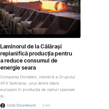
Laminorul de la Călărași
replanifică producția pentru
a reduce consumul de
energie seara
Compania Donalam, membră a Grupului
AFV Beltrame, unul dintre liderii
europeni în producția de oțeluri speciale
și...
Cristi Dorombach
2
min