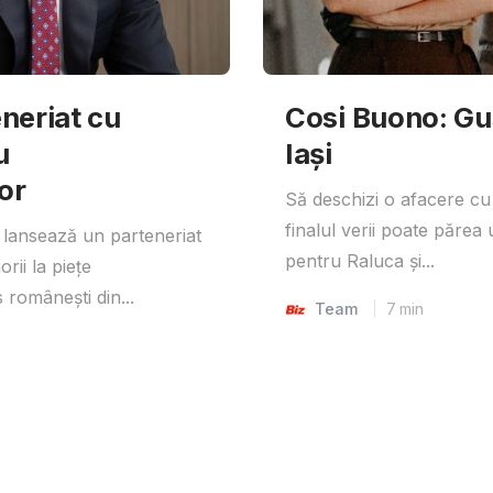
neriat cu
Cosi Buono: Gust
u
Iași
or
Să deschizi o afacere cu
finalul verii poate părea 
lansează un parteneriat
pentru Raluca și...
rii la piețe
 românești din...
Team
7
min