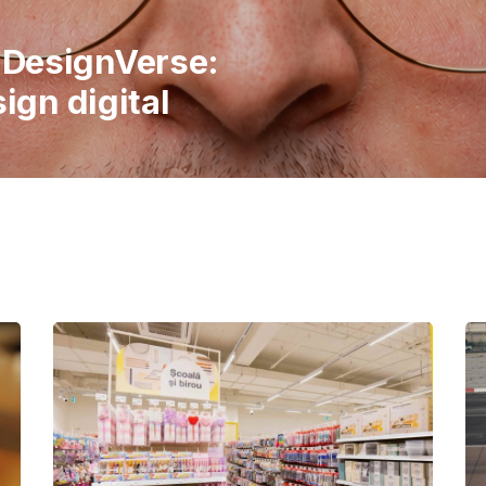
italiene în
 publicul să
imple ale vieții