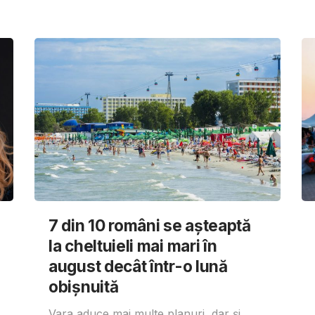
7 din 10 români se așteaptă
la cheltuieli mai mari în
august decât într-o lună
obișnuită
Vara aduce mai multe planuri, dar și