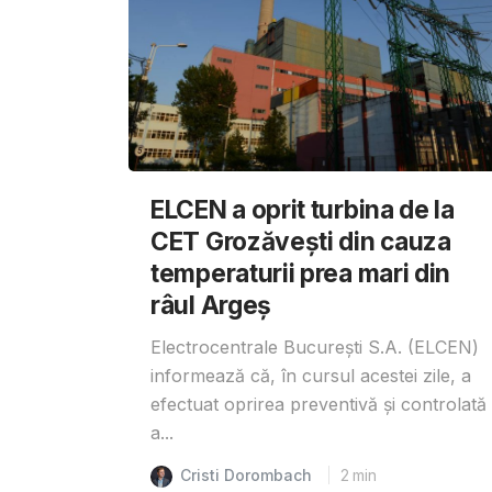
ELCEN a oprit turbina de la
CET Grozăvești din cauza
temperaturii prea mari din
râul Argeș
Electrocentrale București S.A. (ELCEN)
informează că, în cursul acestei zile, a
efectuat oprirea preventivă și controlată
a...
Cristi Dorombach
2
min