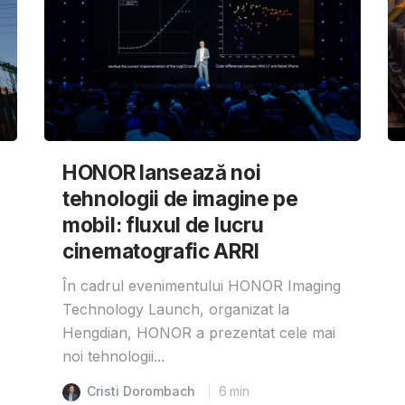
HONOR lansează noi
tehnologii de imagine pe
mobil: fluxul de lucru
cinematografic ARRI
În cadrul evenimentului HONOR Imaging
Technology Launch, organizat la
Hengdian, HONOR a prezentat cele mai
noi tehnologii...
Cristi Dorombach
6
min