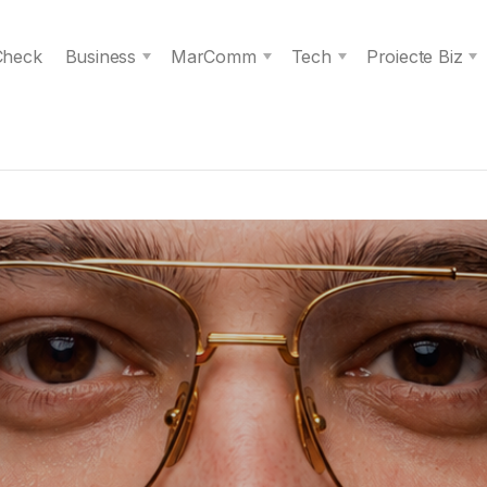
 Check
Business
MarComm
Tech
Proiecte Biz
s spiritul unei