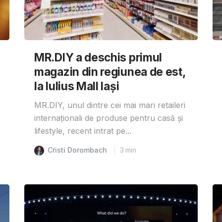
MR.DIY a deschis primul
magazin din regiunea de est,
la Iulius Mall Iași
MR.DIY, unul dintre cei mai mari retaileri
internaționali de produse pentru casă și
lifestyle, recent intrat pe...
Cristi Dorombach
3
min