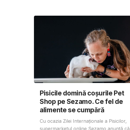
Pisicile domină coșurile Pet
Shop pe Sezamo. Ce fel de
alimente se cumpără
Cu ocazia Zilei Internaționale a Pisicilor,
supermarketul online Sezamo anunță că