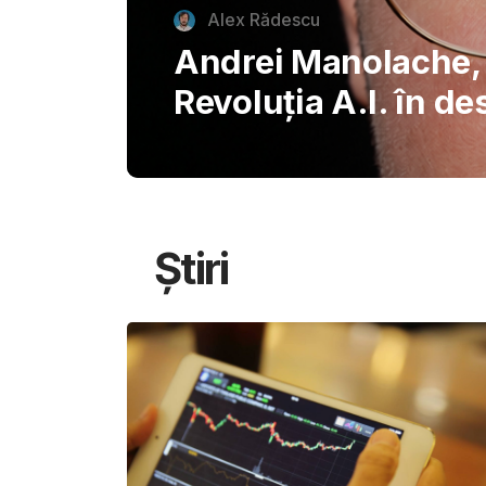
autentice piazzette 
București, invitând
savureze plăcerile s
Știri