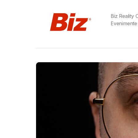
Biz Reality
Evenimente
Gabriel Barliga
Birra Moretti® a adu