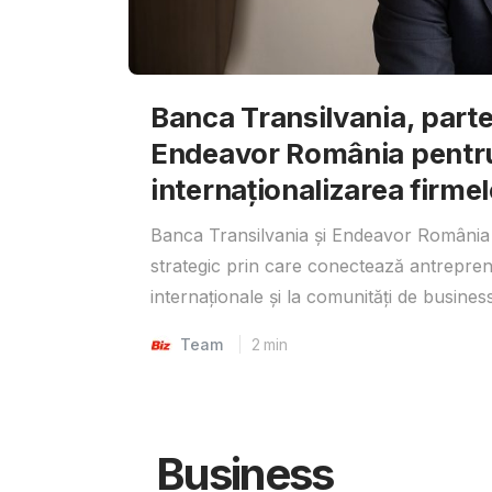
Banca Transilvania, parte
Endeavor România pentr
internaționalizarea firmel
Banca Transilvania și Endeavor România 
strategic prin care conectează antrepreno
internaționale și la comunități de business
Team
2
min
Business