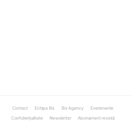
Contact
Echipa Biz
Biz Agency
Evenimente
Confidențialitate
Newsletter
Abonament revistă