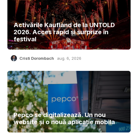
Activările Kaufland de la UNTOLD
2026. Acces rapid și surprize în
festival
Cristi Dorombach
aug. 6, 2026
Pepco se digitalizează. Un nou
website și o nouă aplicație mobila