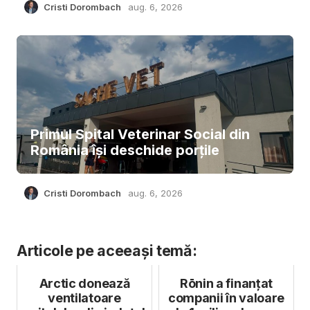
Cristi Dorombach
aug. 6, 2026
Primul Spital Veterinar Social din
România își deschide porțile
Cristi Dorombach
aug. 6, 2026
Articole pe aceeași temă:
Arctic donează
Rōnin a finanțat
ventilatoare
companii în valoare