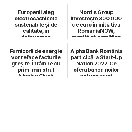
în pandemie
Europenii aleg
Nordis Group
electrocasnicele
investește 300.000
sustenabile și de
de euro în inițiativa
calitate, în
RomaniaNOW,
defavoarea
menită să amplifice
trendurilor de
brandul de țar...
moment
Furnizorii de energie
Alpha Bank România
vor reface facturile
participă la Start-Up
greșite. Întâlnire cu
Nation 2022. Ce
prim-ministrul
oferă banca noilor
Nicolae Ciucă
antreprenori