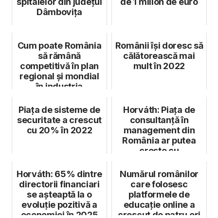
spitalelor din județul
de 1 milion de euro
Dâmbovița
Cum poate România
Românii își doresc să
să rămână
călătorească mai
competitivă în plan
mult în 2022
regional și mondial
în industria
serviciilor pentru ...
Piața de sisteme de
Horváth: Piața de
securitate a crescut
consultanță în
cu 20% în 2022
management din
România ar putea
crește cu
aproximativ 7%
anual în u...
Horváth: 65% dintre
Numărul românilor
directorii financiari
care folosesc
se așteaptă la o
platformele de
evoluție pozitivă a
educație online a
economiei în 2025
crescut de patru ori