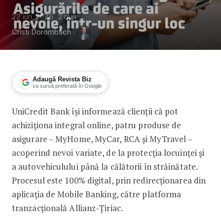
22 iun. 2026
2
min
Cristi Dorombach
Adaugă Revista Biz
ca sursă preferată în Google
UniCredit Bank își informează clienții că pot
UniCredit Bank aduce asigurările mai 
achiziționa integral online, patru produse de
asigurare – MyHome, MyCar, RCA și MyTravel –
acoperind nevoi variate, de la protecția locuinței și
a autovehiculului până la călătorii în străinătate.
Procesul este 100% digital, prin redirecționarea din
aplicația de Mobile Banking, către platforma
tranzacțională Allianz-Țiriac.