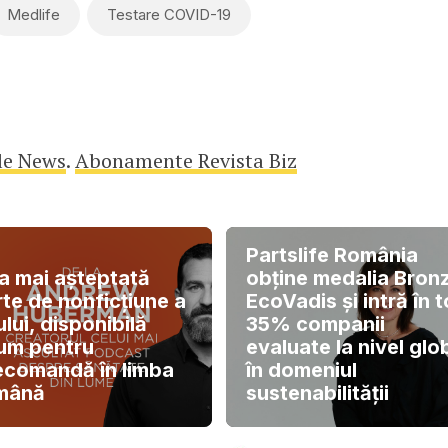
Medlife
Testare COVID-19
le News
.
Abonamente Revista Biz
Partslife România
a mai așteptată
obține medalia Bron
rte de nonficțiune a
EcoVadis și intră în 
lui, disponibilă
35% companii
um pentru
evaluate la nivel glo
ecomandă în limba
în domeniul
mână
sustenabilității