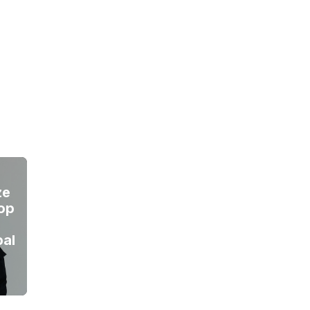
ze
top
bal