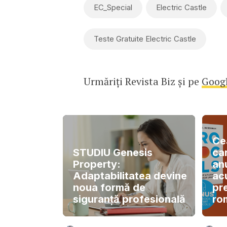
EC_Special
Electric Castle
Teste Gratuite Electric Castle
Urmăriți Revista Biz și pe
Goog
Ce
STUDIU Genesis
ca
Property:
anu
Adaptabilitatea devine
ac
noua formă de
pr
siguranță profesională
ro