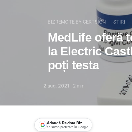
BIZREMOTE BY CERTSIGN
STIRI
MedLife oferă t
la Electric Cast
poți testa
2 aug. 2021
2
min
Adaugă Revista Biz
ca sursă preferată în Google