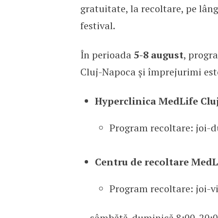
gratuitate, la recoltare, pe lâng
festival.
În perioada
5-8 august
, progr
Cluj-Napoca și împrejurimi est
Hyperclinica MedLife Clu
Program recoltare: joi-
Centru de recoltare MedLi
Program recoltare: joi-v
sâmbătă-duminică 8:00-20:0