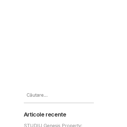
ând și unde te poți testa
Caută
după:
Articole recente
STUDIU Genesis Property: