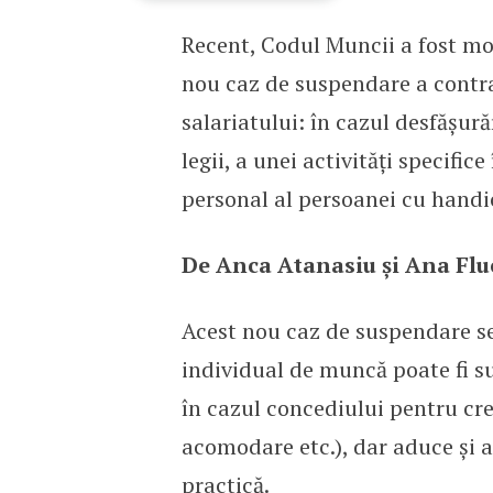
Recent, Codul Muncii a fost mo
Noutăţi în Codul Muncii:
nou caz de suspendare a contra
salariatului: în cazul desfășură
legii, a unei activități specific
personal al persoanei cu handic
De Anca Atanasiu și Ana Fl
Acest nou caz de suspendare se 
individual de muncă poate fi su
în cazul concediului pentru cre
acomodare etc.), dar aduce și a
practică.