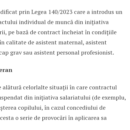
dificat prin Legea 140/2023 care a introdus un
 Suspendarea contractului de munc
ctului individual de muncă din inițiativa
rii, pe bază de contract încheiat în condițiile
e în calitate de asistent maternal, asistent
ap grav sau asistent personal profesionist.
ueran
alătură celorlalte situații în care contractul
spendat din inițiativa salariatului (de exemplu,
șterea copilului, în cazul concediului de
cesta o serie de provocări în aplicarea sa