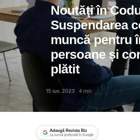
Noutăţi în Codu
Suspendarea co
muncă pentru î
persoane și con
plătit
15 iun. 2023
4
min
Adaugă Revista Biz
ca sursă preferată în Google