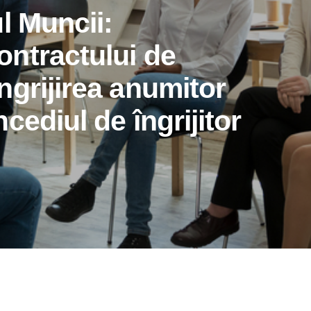
l Muncii:
ntractului de
ngrijirea anumitor
cediul de îngrijitor