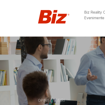
Biz Reality
Evenimente
OPINII
STIRI