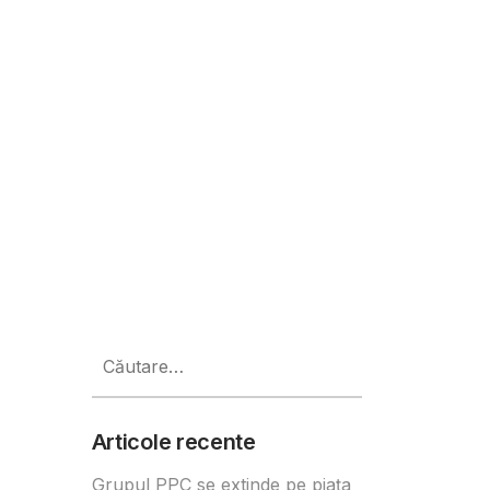
ă pentru îngrijirea anumitor per
Caută
după:
Articole recente
Grupul PPC se extinde pe piața