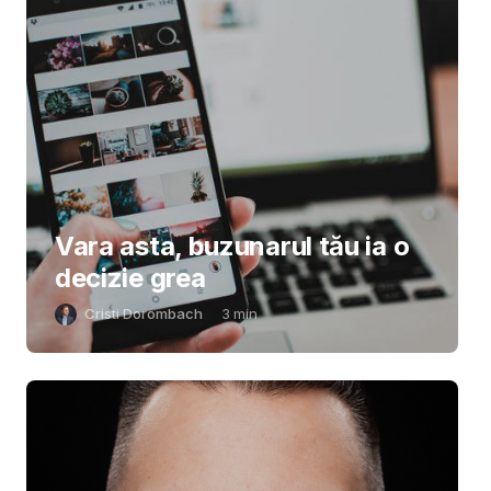
Vara asta, buzunarul tău ia o
decizie grea
Cristi Dorombach
3
min