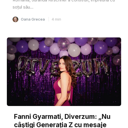
soțul său...
Oana Grecea
4
min
Fanni Gyarmati, Diverzum: „Nu
câștigi Generația Z cu mesaje