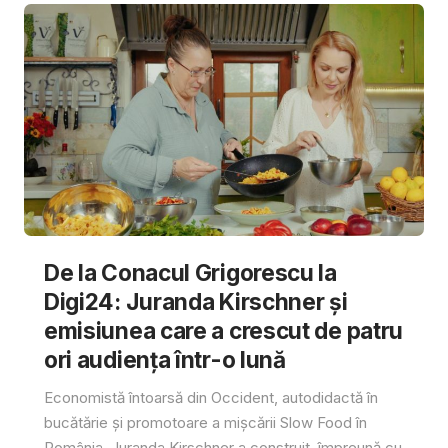
De la Conacul Grigorescu la
Digi24: Juranda Kirschner și
emisiunea care a crescut de patru
ori audiența într-o lună
Economistă întoarsă din Occident, autodidactă în
bucătărie și promotoare a mișcării Slow Food în
România, Juranda Kirschner a construit, împreună cu