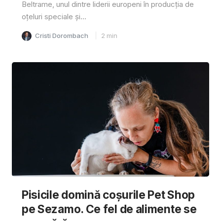
Beltrame, unul dintre liderii europeni în producția de
oțeluri speciale și...
Cristi Dorombach
2
min
Pisicile domină coșurile Pet Shop
pe Sezamo. Ce fel de alimente se