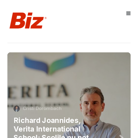
Cristi Dorombach
Richard Joannides,
Verita International
School: Școlile nu pot