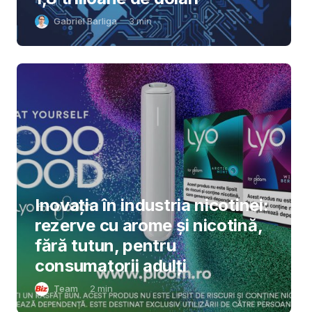
Gabriel Barliga
3
min
Inovația în industria nicotinei:
rezerve cu arome și nicotină,
fără tutun, pentru
consumatorii adulți
Team
2
min