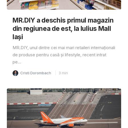
MR.DIY a deschis primul magazin
din regiunea de est, la Iulius Mall
Iași
MR.DIY, unul dintre cei mai mari retaileri internaționali
de produse pentru casă și lifestyle, recent intrat
pe...
Cristi Dorombach
3
min