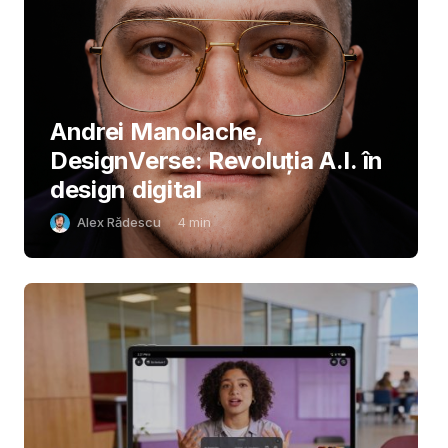
Andrei Manolache,
DesignVerse: Revoluția A.I. în
design digital
Alex Rădescu
4
min