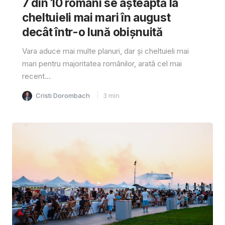
7 din 10 români se așteaptă la
cheltuieli mai mari în august
decât într-o lună obișnuită
Vara aduce mai multe planuri, dar și cheltuieli mai
mari pentru majoritatea românilor, arată cel mai
recent...
Cristi Dorombach
3
min