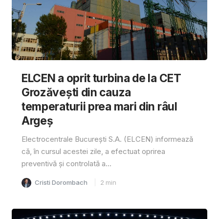
ELCEN a oprit turbina de la CET
Grozăvești din cauza
temperaturii prea mari din râul
Argeș
Electrocentrale București S.A. (ELCEN) informează
că, în cursul acestei zile, a efectuat oprirea
preventivă și controlată a...
Cristi Dorombach
2
min