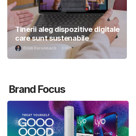
Tinerii aleg dispozitive digitale
care sunt sustenabile
Cristi Dorombach
3
min
Brand Focus