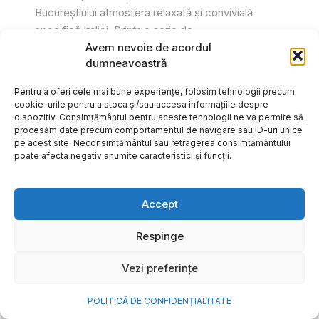
Bucureștiului atmosfera relaxată și convivială
specifică Italiei. Printr-o serie de...
Avem nevoie de acordul
Gabriel Barliga
dumneavoastră
Pentru a oferi cele mai bune experiențe, folosim tehnologii precum
cookie-urile pentru a stoca și/sau accesa informațiile despre
dispozitiv. Consimțământul pentru aceste tehnologii ne va permite să
procesăm date precum comportamentul de navigare sau ID-uri unice
pe acest site. Neconsimțământul sau retragerea consimțământului
poate afecta negativ anumite caracteristici și funcții.
Accept
Respinge
Vezi preferințe
Cum transformi cele mai
POLITICĂ DE CONFIDENȚIALITATE
frumoase amintiri ale verii într-