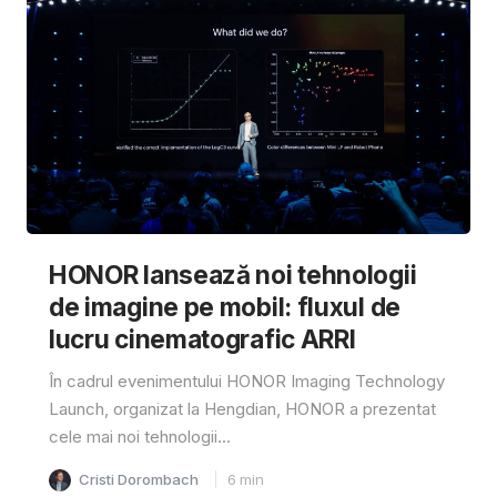
HONOR lansează noi tehnologii
de imagine pe mobil: fluxul de
lucru cinematografic ARRI
În cadrul evenimentului HONOR Imaging Technology
Launch, organizat la Hengdian, HONOR a prezentat
cele mai noi tehnologii...
Cristi Dorombach
6
min