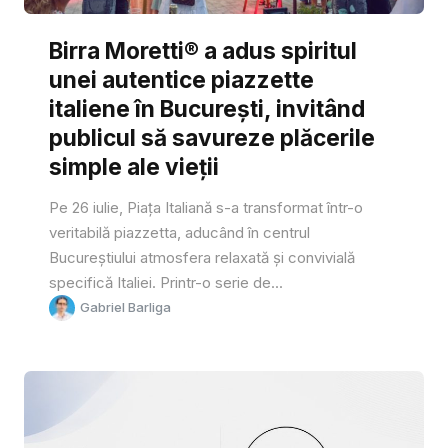
Birra Moretti® a adus spiritul
unei autentice piazzette
italiene în București, invitând
publicul să savureze plăcerile
simple ale vieții
Pe 26 iulie, Piața Italiană s-a transformat într-o
veritabilă piazzetta, aducând în centrul
Bucureștiului atmosfera relaxată și convivială
specifică Italiei. Printr-o serie de...
Gabriel Barliga