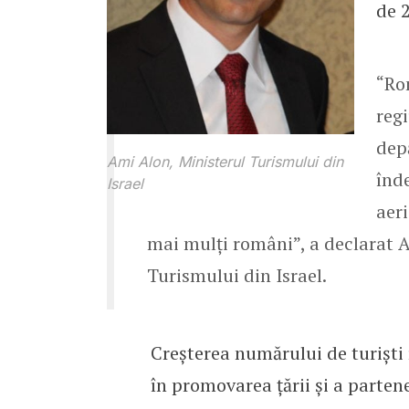
de 
“Ro
reg
dep
Ami Alon, Ministerul Turismului din
înd
Israel
aeri
mai mulți români”, a declarat A
Turismului din Israel.
Creșterea numărului de turiști 
în promovarea ţării şi a parten