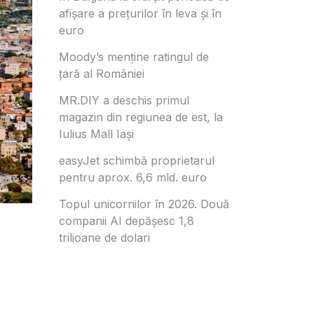
afișare a prețurilor în ​​leva și în
euro
Moody’s menține ratingul de
țară al României
MR.DIY a deschis primul
magazin din regiunea de est, la
Iulius Mall Iași
easyJet schimbă proprietarul
pentru aprox. 6,6 mld. euro
Topul unicornilor în 2026. Două
companii AI depășesc 1,8
trilioane de dolari