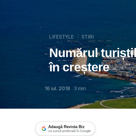
LIFESTYLE
STIRI
Numărul turiștil
în creștere
16 iul. 2018
3
min
Adaugă Revista Biz
ca sursă preferată în Google