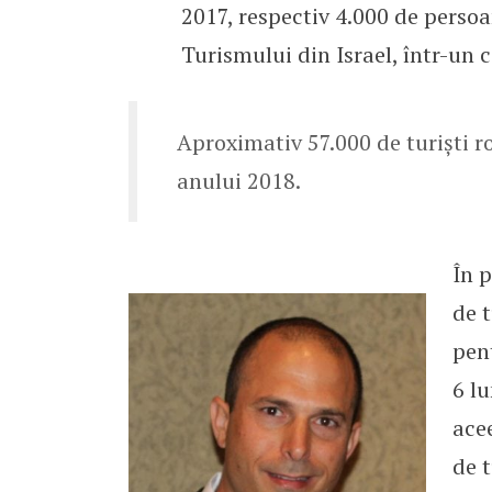
2017, respectiv 4.000 de persoa
Turismului din Israel, într-un
Aproximativ 57.000 de turiști ro
anului 2018.
În 
de t
pen
6 lu
ace
de t