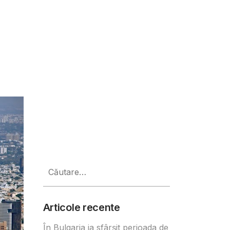
Caută
după:
Articole recente
În Bulgaria ia sfârşit perioada de