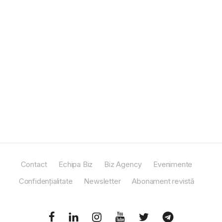
Contact
Echipa Biz
Biz Agency
Evenimente
Confidențialitate
Newsletter
Abonament revistă