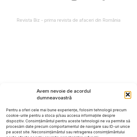
Revista Biz - prima revista de afaceri din România
Avem nevoie de acordul
dumneavoastră
Pentru a oferi cele mai bune experiențe, folosim tehnologii precum
cookie-urile pentru a stoca și/sau accesa informațiile despre
dispozitiv. Consimțământul pentru aceste tehnologii ne va permite să
procesăm date precum comportamentul de navigare sau ID-uri unice
pe acest site. Neconsimțământul sau retragerea consimțământului