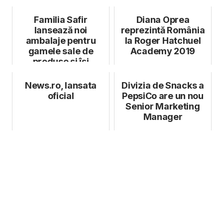
Familia Safir
Diana Oprea
lansează noi
reprezintă România
ambalaje pentru
la Roger Hatchuel
gamele sale de
Academy 2019
produse și își
consolidează
promisiunea de...
News.ro, lansata
Divizia de Snacks a
oficial
PepsiCo are un nou
Senior Marketing
Manager