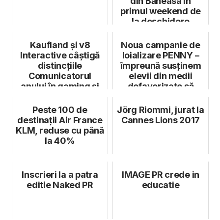
din Băneasa în
primul weekend de
la deschidere
Kaufland și v8
Noua campanie de
Interactive câștigă
loializare PENNY –
distincțiile
împreună susținem
Comunicatorul
elevii din medii
anului în gaming și
defavorizate să
Agenția anului la ...
meargă la lic...
Peste 100 de
Jörg Riommi, jurat la
destinații Air France
Cannes Lions 2017
KLM, reduse cu până
la 40%
Inscrieri la a patra
IMAGE PR crede in
editie Naked PR
educatie