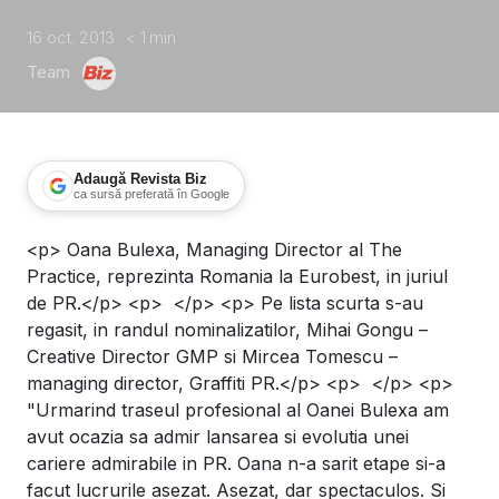
16 oct. 2013
< 1
min
Team
Adaugă Revista Biz
ca sursă preferată în Google
<p> Oana Bulexa, Managing Director al The
Oana Bulexa, in juriul de PR la Eurob
Practice, reprezinta Romania la Eurobest, in juriul
de PR.</p> <p> </p> <p> Pe lista scurta s-au
regasit, in randul nominalizatilor, Mihai Gongu –
Creative Director GMP si Mircea Tomescu –
managing director, Graffiti PR.</p> <p> </p> <p>
"Urmarind traseul profesional al Oanei Bulexa am
avut ocazia sa admir lansarea si evolutia unei
cariere admirabile in PR. Oana n-a sarit etape si-a
facut lucrurile asezat. Asezat, dar spectaculos. Si