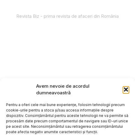
Revista Biz - prima revista de afaceri din România
Avem nevoie de acordul
dumneavoastră
Pentru a oferi cele mai bune experiențe, folosim tehnologii precum
cookie-urile pentru a stoca și/sau accesa informațiile despre
dispozitiv. Consimțământul pentru aceste tehnologii ne va permite să
procesăm date precum comportamentul de navigare sau ID-uri unice
pe acest site. Neconsimțământul sau retragerea consimțământului
poate afecta negativ anumite caracteristici și funcții.