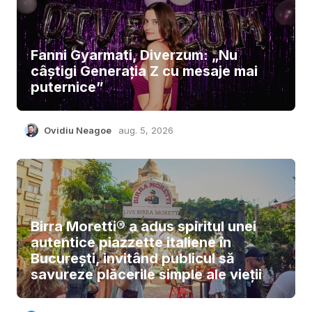
Fanni Gyarmati, Diverzum: „Nu
câștigi Generația Z cu mesaje mai
puternice”
Ovidiu Neagoe
aug. 5, 2026
Birra Moretti® a adus spiritul unei
autentice piazzette italiene în
București, invitând publicul să
savureze plăcerile simple ale vieții