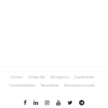
Contact
Echipa Biz
Biz Agency
Evenimente
Confidențialitate
Newsletter
Abonament revistă