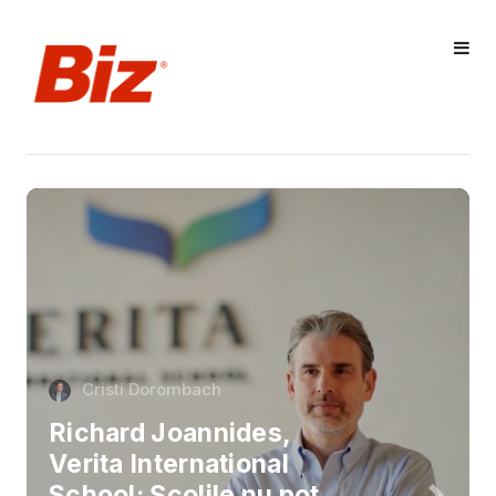
Cristi Dorombach
Richard Joannides,
Verita International
School: Școlile nu pot