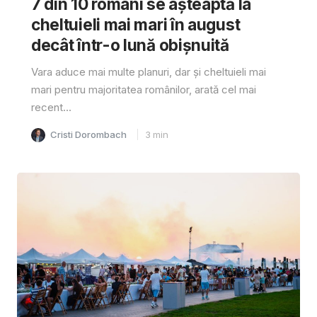
7 din 10 români se așteaptă la
cheltuieli mai mari în august
decât într-o lună obișnuită
Vara aduce mai multe planuri, dar și cheltuieli mai
mari pentru majoritatea românilor, arată cel mai
recent...
Cristi Dorombach
3
min