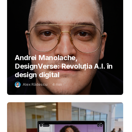
Andrei Manolache,
DesignVerse: Revoluția A.I. în
design digital
Alex Rădescu
4
min