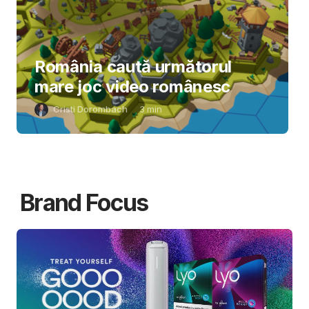
România caută următorul
mare joc video românesc
Cristi Dorombach
3
min
Brand Focus