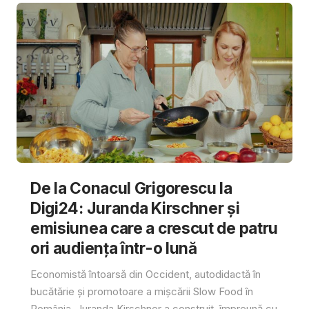
De la Conacul Grigorescu la
Digi24: Juranda Kirschner și
emisiunea care a crescut de patru
ori audiența într-o lună
Economistă întoarsă din Occident, autodidactă în
bucătărie și promotoare a mișcării Slow Food în
România, Juranda Kirschner a construit, împreună cu