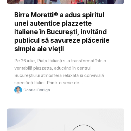
Birra Moretti® a adus spiritul
unei autentice piazzette
italiene în București, invitând
publicul să savureze plăcerile
simple ale vieții
Pe 26 iulie, Piața Italiană s-a transformat într-o
veritabilă piazzetta, aducând în centrul
Bucureștiului atmosfera relaxată și convivială
specifică Italiei. Printr-o serie de...
Gabriel Barliga