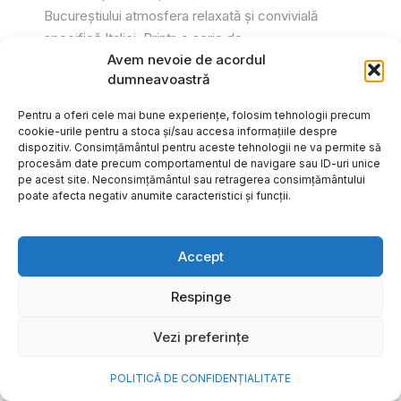
Bucureștiului atmosfera relaxată și convivială
specifică Italiei. Printr-o serie de...
Avem nevoie de acordul
Gabriel Barliga
dumneavoastră
Pentru a oferi cele mai bune experiențe, folosim tehnologii precum
cookie-urile pentru a stoca și/sau accesa informațiile despre
dispozitiv. Consimțământul pentru aceste tehnologii ne va permite să
procesăm date precum comportamentul de navigare sau ID-uri unice
pe acest site. Neconsimțământul sau retragerea consimțământului
poate afecta negativ anumite caracteristici și funcții.
Accept
Respinge
Vezi preferințe
Cum transformi cele mai
POLITICĂ DE CONFIDENȚIALITATE
frumoase amintiri ale verii într-