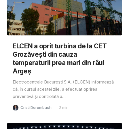
ELCEN a oprit turbina de la CET
Grozăvești din cauza
temperaturii prea mari din râul
Argeș
Electrocentrale București S.A. (ELCEN) informează
că, în cursul acestei zile, a efectuat oprirea
preventivă și controlată a...
Cristi Dorombach
2
min