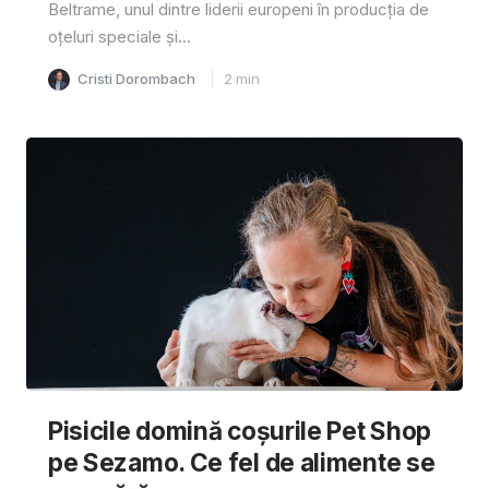
Beltrame, unul dintre liderii europeni în producția de
oțeluri speciale și...
Cristi Dorombach
2
min
Pisicile domină coșurile Pet Shop
pe Sezamo. Ce fel de alimente se