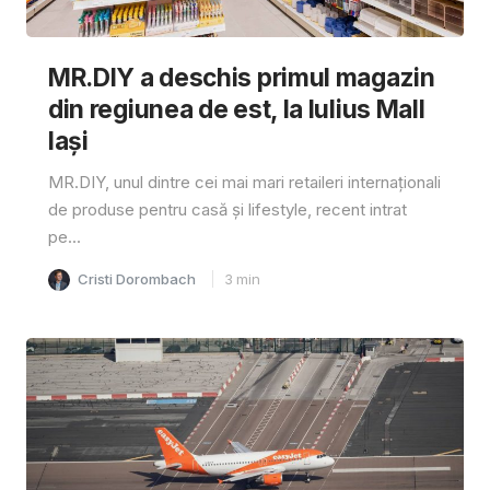
MR.DIY a deschis primul magazin
din regiunea de est, la Iulius Mall
Iași
MR.DIY, unul dintre cei mai mari retaileri internaționali
de produse pentru casă și lifestyle, recent intrat
pe...
Cristi Dorombach
3
min