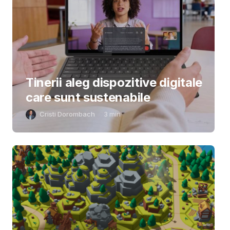
Tinerii aleg dispozitive digitale
care sunt sustenabile
Cristi Dorombach
3
min