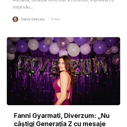
soțul său...
Oana Grecea
4
min
Fanni Gyarmati, Diverzum: „Nu
câștigi Generația Z cu mesaje