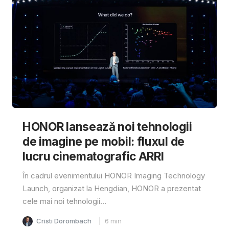
HONOR lansează noi tehnologii
de imagine pe mobil: fluxul de
lucru cinematografic ARRI
În cadrul evenimentului HONOR Imaging Technology
Launch, organizat la Hengdian, HONOR a prezentat
cele mai noi tehnologii...
Cristi Dorombach
6
min