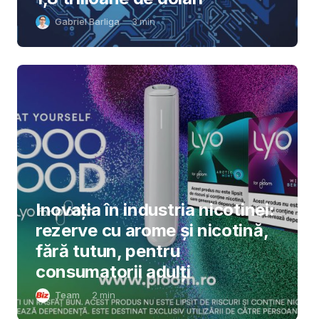
Gabriel Barliga
3
min
Inovația în industria nicotinei:
rezerve cu arome și nicotină,
fără tutun, pentru
consumatorii adulți
Team
2
min