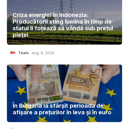
Criza energiei în Indonezia:
Producătorii sting lumina în timp de
statul îi foțează să vândă sub prețul
pieței
Team
aug. 9, 2026
În Bulgaria ia sfârşit perioada de
afișare a prețurilor în ​​leva și în euro