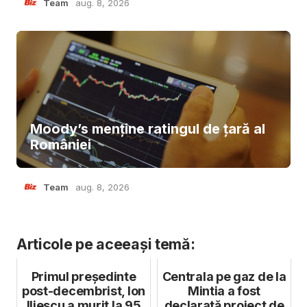
Team
aug. 8, 2026
Moody’s menține ratingul de țară al
României
Team
aug. 8, 2026
Articole pe aceeași temă:
Primul președinte
Centrala pe gaz de la
post-decembrist, Ion
Mintia a fost
Iliescu a murit la 95
declarată proiect de