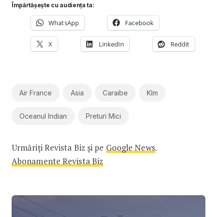
Împărtășește cu audiența ta:
WhatsApp
Facebook
X
LinkedIn
Reddit
Air France
Asia
Caraibe
Klm
Oceanul Indian
Preturi Mici
Urmăriți Revista Biz și pe
Google News
.
Abonamente Revista Biz