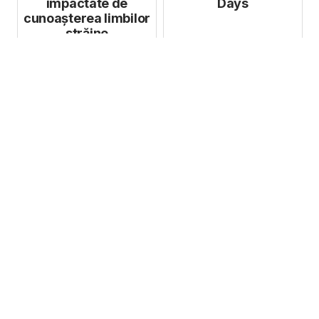
impactate de
Days
cunoașterea limbilor
străine