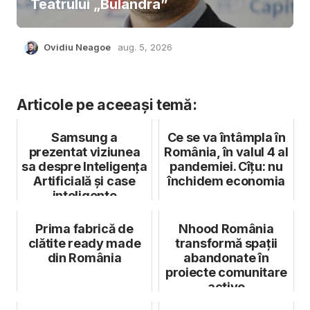
Teatrului „Bulandra”
Ovidiu Neagoe
aug. 5, 2026
Articole pe aceeași temă:
Samsung a
Ce se va întâmpla în
prezentat viziunea
România, în valul 4 al
sa despre Inteligența
pandemiei. Cîțu: nu
Artificială și case
închidem economia
inteligente
Prima fabrică de
Nhood România
clătite ready made
transformă spații
din România
abandonate în
proiecte comunitare
active