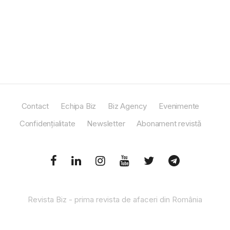
Contact
Echipa Biz
Biz Agency
Evenimente
Confidențialitate
Newsletter
Abonament revistă
Revista Biz - prima revista de afaceri din România