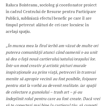
Raluca Boisteanu, sociolog și coordonator proiect
în cadrul Centrului de Resurse pentru Participare
Publică, subliniază efectul benefic pe care îl are
timpul petrecut alături de cei care locuiesc în
același spațiu.
„În munca mea la firul ierbii am văzut de multe ori
puterea comunității atunci când oamenii s-au unit
să dea o față nouă cartierului/satului/orașului lor.
Într-un mod creativ și artistic picturi murale
inspiraționale au prins viață, petreceri în tramvai
menite să apropie vecinii au fost posibile, foișoare
pentru stat la vorbă au devenit realitate. iar spații
de colectare a gunoiului – trash art – și-au
îndeplinit rolul pentru care au fost create. Dacă vrei
să te conectezi mai bine la cartierul tău, să cunoști