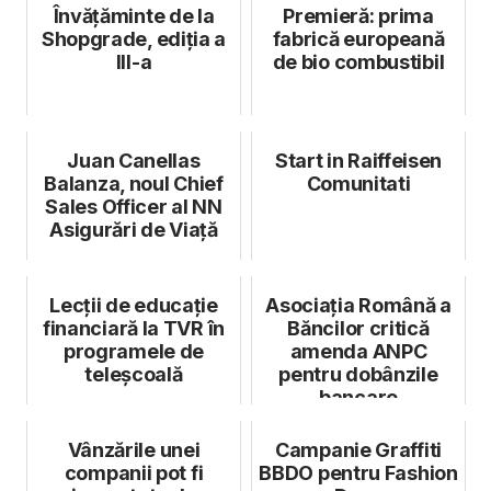
Învățăminte de la
Premieră: prima
Shopgrade, ediția a
fabrică europeană
III-a
de bio combustibil
Juan Canellas
Start in Raiffeisen
Balanza, noul Chief
Comunitati
Sales Officer al NN
Asigurări de Viață
Lecții de educație
Asociația Română a
financiară la TVR în
Băncilor critică
programele de
amenda ANPC
teleșcoală
pentru dobânzile
bancare
Vânzările unei
Campanie Graffiti
companii pot fi
BBDO pentru Fashion