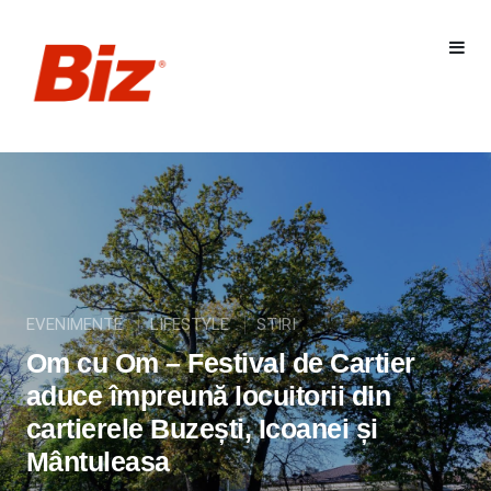
EVENIMENTE
LIFESTYLE
STIRI
Om cu Om – Festival de Cartier
aduce împreună locuitorii din
cartierele Buzești, Icoanei și
Mântuleasa