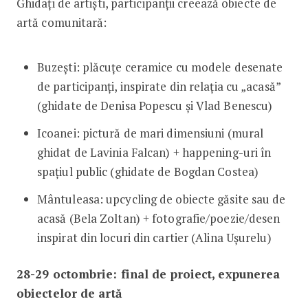
Ghidați de artiști, participanții creează obiecte de
artă comunitară:
Buzești: plăcuțe ceramice cu modele desenate
de participanți, inspirate din relația cu „acasă”
(ghidate de Denisa Popescu și Vlad Benescu)
Icoanei: pictură de mari dimensiuni (mural
ghidat de Lavinia Falcan) + happening-uri în
spațiul public (ghidate de Bogdan Costea)
Mântuleasa: upcycling de obiecte găsite sau de
acasă (Bela Zoltan) + fotografie/poezie/desen
inspirat din locuri din cartier (Alina Ușurelu)
28-29 octombrie: final de proiect, expunerea
obiectelor de artă