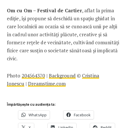
Om cu Om – Festival de Cartier
, aflat la prima
ediție, își propune să deschidă un spațiu ghidat în
care localnicii au ocazia să se cunoască unii pe alții
în cadrul unor activități plăcute, creative și să
formeze rețele de vecinătate, cultivând comunități
fizice care susțin o societate sănătoasă și implicată
civic.
Photo
204564370
|
Background
©
Cristina
Ionescu
|
Dreamstime.com
Împărtășește cu audiența ta:
WhatsApp
Facebook
X
LinkedIn
Reddit