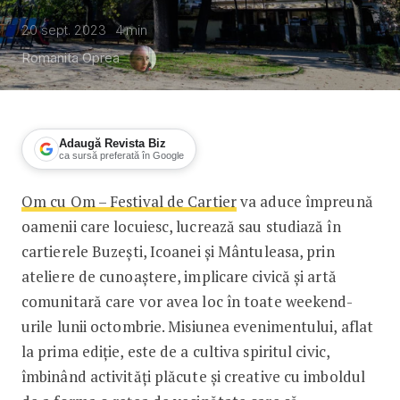
20 sept. 2023
4
min
Romanita Oprea
Adaugă Revista Biz
ca sursă preferată în Google
Om cu Om – Festival de Cartier
va aduce împreună
Om cu Om – Festival de Cartier aduce 
oamenii care locuiesc, lucrează sau studiază în
cartierele Buzești, Icoanei și Mântuleasa, prin
ateliere de cunoaștere, implicare civică și artă
comunitară care vor avea loc în toate weekend-
urile lunii octombrie. Misiunea evenimentului, aflat
la prima ediție, este de a cultiva spiritul civic,
îmbinând activități plăcute și creative cu imboldul