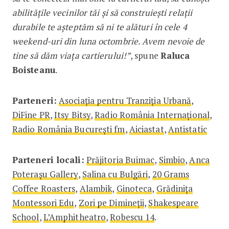
abilitățile vecinilor tăi și să construiești relații
durabile te așteptăm să ni te alături în cele 4
weekend-uri din luna octombrie. Avem nevoie de
tine să dăm viața cartierului!”
, spune
Raluca
Boisteanu
.
Parteneri:
Asociația pentru Tranziția Urbană
,
DiFine PR
,
Itsy Bitsy
,
Radio România Internațional
,
Radio România București fm
,
Aiciastat
,
Antistatic
Parteneri locali:
Prăjitoria Buimac
,
Simbio
,
Anca
Poterașu Gallery
,
Salina cu Bulgări
,
20 Grams
Coffee Roasters
,
Alambik
,
Ginoteca
,
Grădinița
Montessori Edu
,
Zori pe Dimineții
,
Shakespeare
School
,
L’Amphitheatro
,
Robescu 14
.