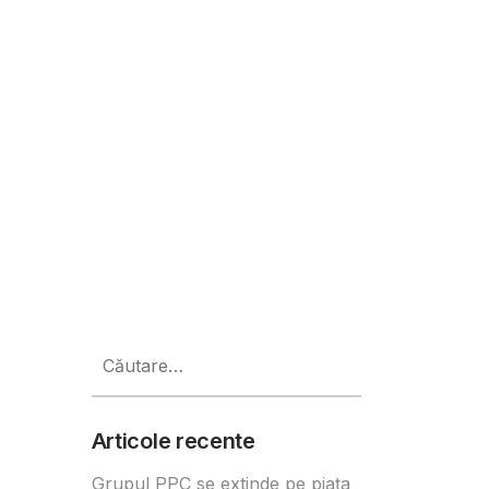
ia
Caută
după:
Articole recente
Grupul PPC se extinde pe piața