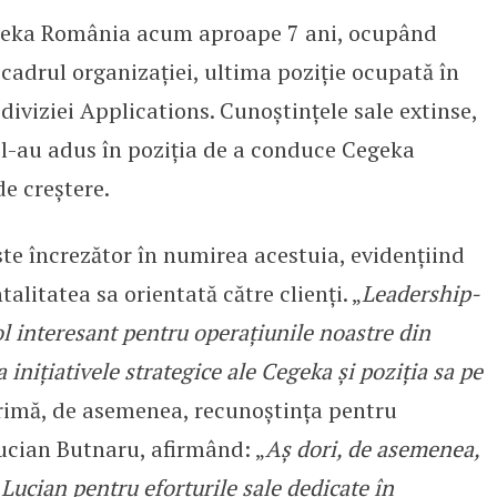
egeka România acum aproape 7 ani, ocupând
 cadrul organizației, ultima poziție ocupată în
 diviziei Applications. Cunoștințele sale extinse,
 l-au adus în poziția de a conduce Cegeka
e creștere.
ste încrezător în numirea acestuia, evidențiind
alitatea sa orientată către clienți. „
Leadership-
ol interesant pentru operațiunile noastre din
inițiativele strategice ale Cegeka și poziția sa pe
xprimă, de asemenea, recunoștința pentru
Lucian Butnaru, afirmând: „
Aș dori, de asemenea,
Lucian pentru eforturile sale dedicate în