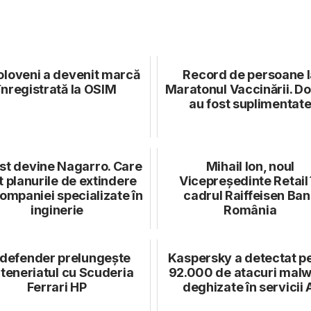
loveni a devenit marcă
Record de persoane l
înregistrată la OSIM
Maratonul Vaccinării. D
au fost suplimentat
st devine Nagarro. Care
Mihail Ion, noul
t planurile de extindere
Vicepreședinte Retail 
companiei specializate în
cadrul Raiffeisen Ban
inginerie
România
tdefender prelungește
Kaspersky a detectat p
teneriatul cu Scuderia
92.000 de atacuri mal
Ferrari HP
deghizate în servicii 