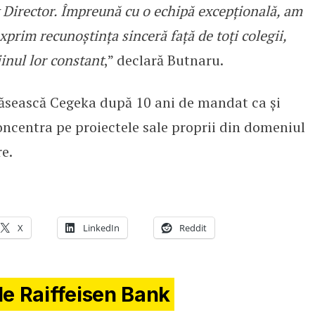
 Director. Împreună cu o echipă excepțională, am
xprim recunoștința sinceră față de toți colegii,
jinul lor constant
,” declară Butnaru.
răsească Cegeka după 10 ani de mandat ca și
oncentra pe proiectele sale proprii din domeniul
re.
X
LinkedIn
Reddit
de Raiffeisen Bank