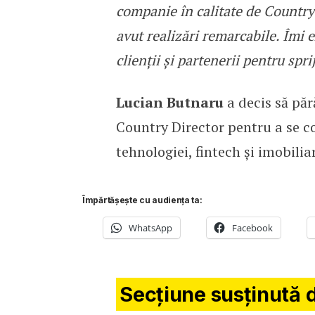
companie în calitate de Country
avut realizări remarcabile. Îmi e
clienții și partenerii pentru spri
Lucian Butnaru
a decis să pă
Country Director pentru a se c
tehnologiei, fintech și imobilia
Împărtășește cu audiența ta:
WhatsApp
Facebook
Secțiune susținută 