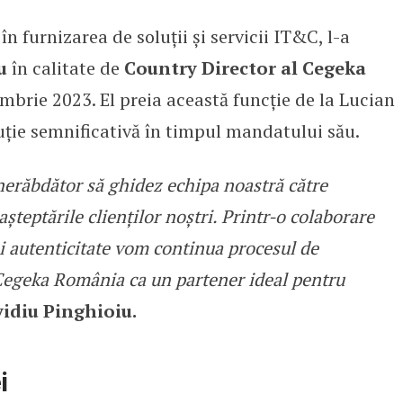
 furnizarea de soluții și servicii IT&C, l-a
Country Director al Cegeka Român
u
în calitate de
Country Director al Cegeka
mbrie 2023. El preia această funcție de la Lucian
uție semnificativă în timpul mandatului său.
nerăbdător să ghidez echipa noastră către
șteptările clienților noștri. Printr-o colaborare
și autenticitate vom continua procesul de
Cegeka România ca un partener ideal pentru
idiu Pinghioiu.
i