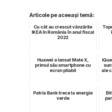
Articole pe aceeași temă:
Cu cât au crescut vânzările
Topo
IKEA în România în anul fiscal
2022
Huawei a lansat Mate X,
iQue
primul său smartphone cu
sun
ecran pliabil
ale 
Patria Bank trece la energie
Bi
verde
par