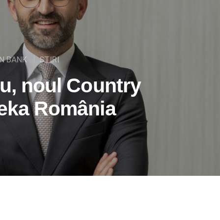
EN BANK
STIRI
iu, noul Country
geka România