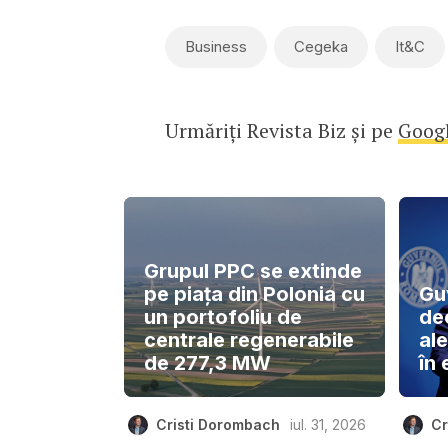
Business
Cegeka
It&c
Urmăriți Revista Biz și pe
Goog
Grupul PPC se extinde
pe piața din Polonia cu
Gu
un portofoliu de
de
centrale regenerabile
ale
de 277,3 MW
în 
Cristi Dorombach
iul. 31, 2026
Cr