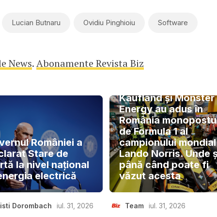
Lucian Butnaru
Ovidiu Pinghioiu
Software
le News
.
Abonamente Revista Biz
Kaufland și Monster
Energy au adus în
România monopostu
de Formula 1 al
vernul României a
campionului mondial
clarat Stare de
Lando Norris. Unde ș
rtă la nivel național
până când poate fi
energia electrică
văzut acesta
isti Dorombach
iul. 31, 2026
Team
iul. 31, 2026