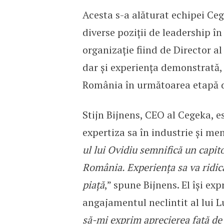
Acesta s-a alăturat echipei C
diverse poziții de leadership în
organizație fiind de Director al
dar și experiența demonstrată,
România în următoarea etapă d
Stijn Bijnens, CEO al Cegeka, e
expertiza sa în industrie și ment
ul lui Ovidiu semnifică un capit
România. Experiența sa va ridica 
piață
,” spune Bijnens. El își e
angajamentul neclintit al lui 
să-mi exprim aprecierea față de 