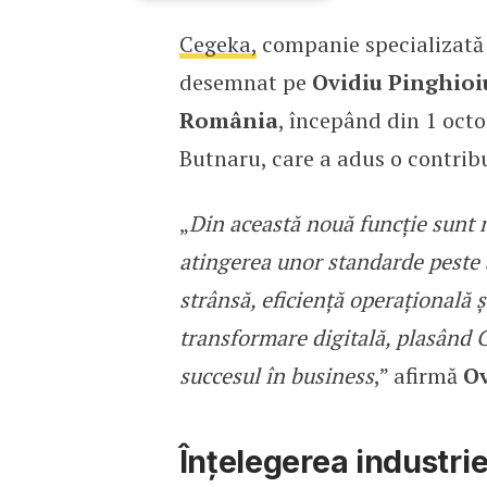
Cegeka,
companie specializată în
Ovidiu Pinghioiu, noul 
desemnat pe
Ovidiu Pinghioi
România
, începând din 1 octo
Butnaru, care a adus o contrib
„
Din această nouă funcție sunt 
atingerea unor standarde peste a
strânsă, eficiență operațională 
transformare digitală, plasând 
succesul în business
,” afirmă
Ov
Înțelegerea industrie