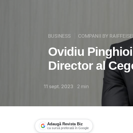
BUSINESS
COMPANII BY RAIFFEIS
Ovidiu Pinghio
Director al Ce
11 sept. 2023
2
min
Adaugă Revista Biz
ca sursă preferată în Google