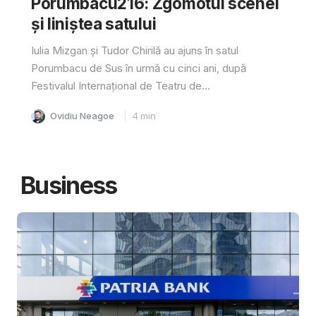
Porumbacu216: Zgomotul scenei
și liniștea satului
Iulia Mizgan și Tudor Chirilă au ajuns în satul
Porumbacu de Sus în urmă cu cinci ani, după
Festivalul Internațional de Teatru de...
Ovidiu Neagoe
4
min
Business