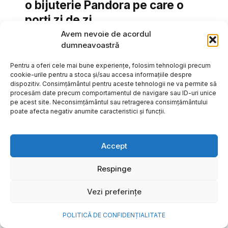
o bijuterie Pandora pe care o
porți zi de zi
Avem nevoie de acordul
Vara este, pentru mulți dintre noi, anotimpul în care
dumneavoastră
se întâmplă cele mai importante lucruri. Plecăm în
vacanțe pe care le planificăm luni...
Pentru a oferi cele mai bune experiențe, folosim tehnologii precum
cookie-urile pentru a stoca și/sau accesa informațiile despre
Cristiana Todiresei
dispozitiv. Consimțământul pentru aceste tehnologii ne va permite să
procesăm date precum comportamentul de navigare sau ID-uri unice
pe acest site. Neconsimțământul sau retragerea consimțământului
poate afecta negativ anumite caracteristici și funcții.
Accept
Respinge
Vezi preferințe
POLITICĂ DE CONFIDENȚIALITATE