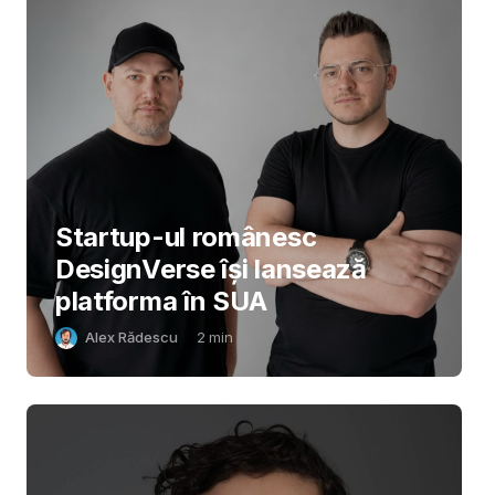
Startup-ul românesc
DesignVerse își lansează
platforma în SUA
Alex Rădescu
2
min