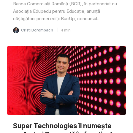
Banca Comercială Română (BCR), în parteneriat cu
Asociația Edupedu pentru Educație, anunță
câștigătorii primei ediții BacUp, concursul...
Cristi Dorombach
4
min
Super Technologies îl numește