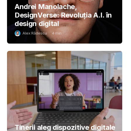
Andrei Manolache,
DesignVerse: Revoluția A.I. în
design digital
Alex Rădescu
4
min
Tinerii aleg dispozitive digitale