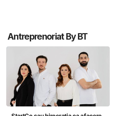
Antreprenoriat By BT
StartCo sau birocrația ca afacere