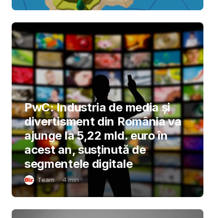
PwC: Industria de media și
divertisment din România va
ajunge la 5,22 mld. euro în
acest an, susținută de
segmentele digitale
Team
4
min