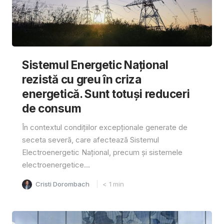
Sistemul Energetic Național
rezistă cu greu în criza
energetică. Sunt totuși reduceri
de consum
În contextul condițiilor excepționale generate de
seceta severã, care afecteazã Sistemul
Electroenergetic Național, precum și sistemele
electroenergetice...
Cristi Dorombach
< 1
min