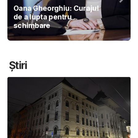
Oana Gheorghiu: Curajul
de a lupta pentru
schimbare
Știri