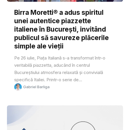
Birra Moretti® a adus spiritul
unei autentice piazzette
italiene în București, invitând
publicul să savureze plăcerile
simple ale vieții
Pe 26 iulie, Piața Italiană s-a transformat într-o
veritabilă piazzetta, aducând în centrul
Bucureștiului atmosfera relaxată și convivială
specifică Italiei. Printr-o serie de...
Gabriel Barliga