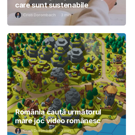
care sunt sustenabile
Cristi Dorombach
3
min
România caută următorul
mare joc video românesc
Cristi Dorombach
3
min