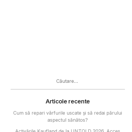
Caută
după:
Articole recente
Cum să repari vârfurile uscate și să redai părului
aspectul sănătos?
Activările Kaufland de la UNTOLD 2026. Acces