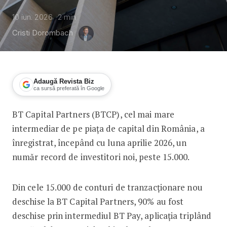
10 iun. 2026
2
min
Cristi Dorombach
Adaugă Revista Biz
ca sursă preferată în Google
BT Capital Partners (BTCP), cel mai mare
Peste 15.000 de noi investitori pe BT 
intermediar de pe piața de capital din România, a
înregistrat, începând cu luna aprilie 2026, un
număr record de investitori noi, peste 15.000.
Din cele 15.000 de conturi de tranzacționare nou
deschise la BT Capital Partners, 90% au fost
deschise prin intermediul BT Pay, aplicația triplând