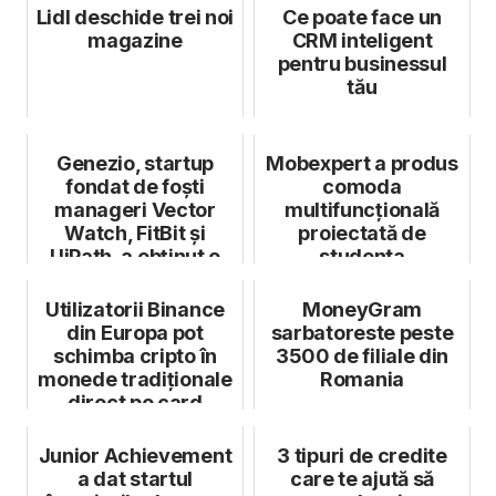
Lidl deschide trei noi
Ce poate face un
magazine
CRM inteligent
pentru businessul
tău
Genezio, startup
Mobexpert a produs
fondat de foști
comoda
manageri Vector
multifuncţională
Watch, FitBit și
proiectată de
UiPath, a obținut o
studenta
rundă pre-seed...
câştigătoare a
competiţiei
Utilizatorii Binance
MoneyGram
Inspode...
din Europa pot
sarbatoreste peste
schimba cripto în
3500 de filiale din
monede tradiționale
Romania
direct pe card
Junior Achievement
3 tipuri de credite
a dat startul
care te ajută să