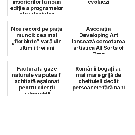
înscrierilor la noua
evoluezi
ediție a programelor
și proiectelor
derulate î...
Nou record pe piața
Asociația
muncii: cea mai
Developing Art
„fierbinte” vară din
lansează cercetarea
ultimii trei ani
artistică All Sorts of
Care
Factura la gaze
Românii bogați au
naturale va putea fi
mai mare grijă de
achitată eșalonat
cheltuieli decât
pentru clienții
persoanele fără bani
vulnerabili