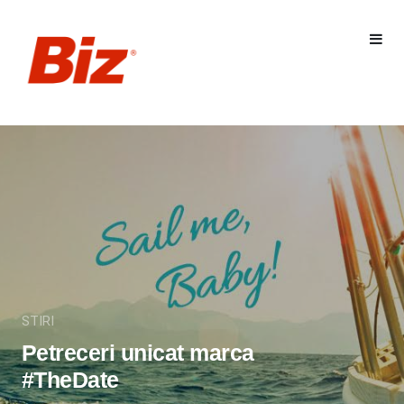
STIRI
Petreceri unicat marca
#TheDate