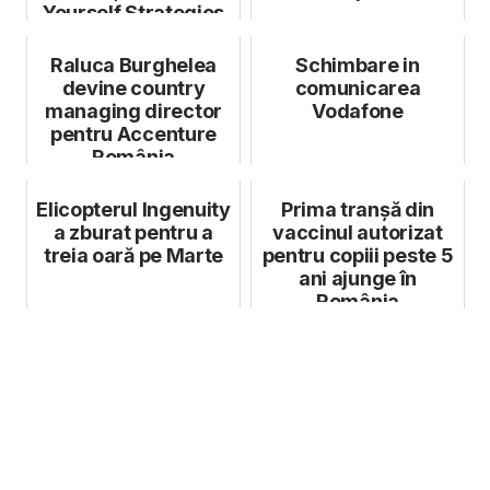
Yourself Strategies
and Tools for...
Raluca Burghelea
Schimbare in
devine country
comunicarea
managing director
Vodafone
pentru Accenture
România
Elicopterul Ingenuity
Prima tranșă din
a zburat pentru a
vaccinul autorizat
treia oară pe Marte
pentru copiii peste 5
ani ajunge în
România