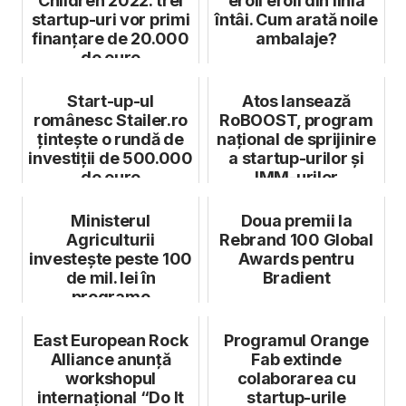
Children 2022: trei
eroii eroii din linia
startup-uri vor primi
întâi. Cum arată noile
finanțare de 20.000
ambalaje?
de euro
Start-up-ul
Atos lansează
românesc Stailer.ro
RoBOOST, program
țintește o rundă de
național de sprijinire
investiții de 500.000
a startup-urilor și
de euro
IMM-urilor
Ministerul
Doua premii la
Agriculturii
Rebrand 100 Global
investește peste 100
Awards pentru
de mil. lei în
Bradient
programe
antigrindină și
creșterea preci...
East European Rock
Programul Orange
Alliance anunță
Fab extinde
workshopul
colaborarea cu
internațional “Do It
startup-urile