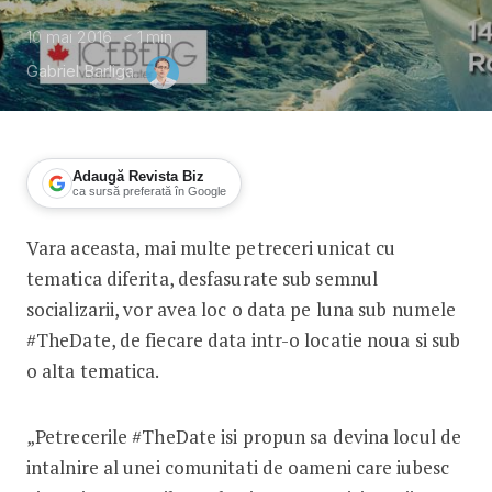
10 mai 2016
< 1
min
Gabriel Barliga
Adaugă Revista Biz
ca sursă preferată în Google
Vara aceasta, mai multe petreceri unicat cu
Petreceri unicat marca #TheDate
tematica diferita, desfasurate sub semnul
socializarii, vor avea loc o data pe luna sub numele
#TheDate, de fiecare data intr-o locatie noua si sub
o alta tematica.
„Petrecerile #TheDate isi propun sa devina locul de
intalnire al unei comunitati de oameni care iubesc