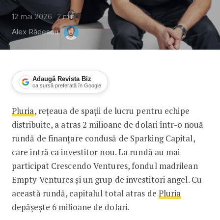
12 mai 2026
2
min
Alex Rădescu
Adaugă Revista Biz
ca sursă preferată în Google
Pluria
, rețeaua de spații de lucru pentru echipe
Pluria atrage o nouă investiție de 2 mi
distribuite, a atras 2 milioane de dolari într-o nouă
rundă de finanțare condusă de Sparking Capital,
care intră ca investitor nou. La rundă au mai
participat Crescendo Ventures, fondul madrilean
Empty Ventures şi un grup de investitori angel. Cu
această rundă, capitalul total atras de
Pluria
depăşeşte 6 milioane de dolari.