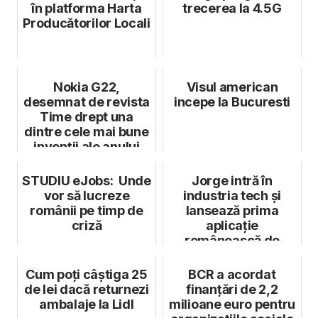
în platforma Harta
trecerea la 4.5G
Producătorilor Locali
Nokia G22,
Visul american
desemnat de revista
incepe la Bucuresti
Time drept una
dintre cele mai bune
invenții ale anului
STUDIU eJobs: Unde
Jorge intră în
vor să lucreze
industria tech și
românii pe timp de
lansează prima
criză
aplicație
românească de
fitness emoțional:
MindTok
Cum poți câștiga 25
BCR a acordat
de lei dacă returnezi
finanțări de 2,2
ambalaje la Lidl
milioane euro pentru