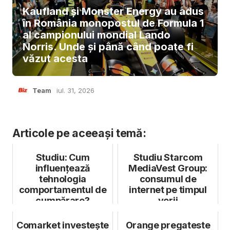
Kaufland și Monster Energy au adus
în România monopostul de Formula 1
al campionului mondial Lando
Norris. Unde și până când poate fi
văzut acesta
Team
iul. 31, 2026
Articole pe aceeași temă:
Studiu: Cum
Studiu Starcom
influențează
MediaVest Group:
tehnologia
consumul de
comportamentul de
internet pe timpul
cumpărare?
verii
Comarket investește
Orange pregateste