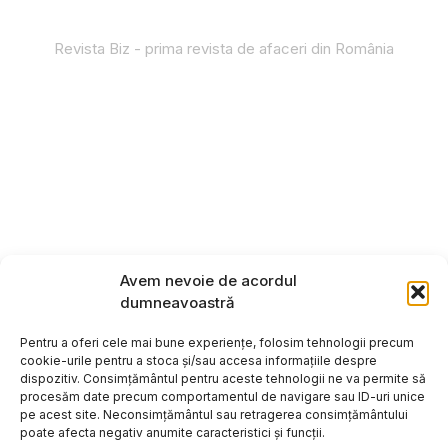
Revista Biz - prima revista de afaceri din România
Avem nevoie de acordul
dumneavoastră
Pentru a oferi cele mai bune experiențe, folosim tehnologii precum
cookie-urile pentru a stoca și/sau accesa informațiile despre
dispozitiv. Consimțământul pentru aceste tehnologii ne va permite să
procesăm date precum comportamentul de navigare sau ID-uri unice
pe acest site. Neconsimțământul sau retragerea consimțământului
poate afecta negativ anumite caracteristici și funcții.