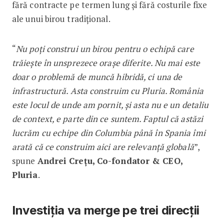
fără contracte pe termen lung şi fără costurile fixe
ale unui birou tradițional.
“
Nu poți construi un birou pentru o echipă care
trăieşte în unsprezece oraşe diferite. Nu mai este
doar o problemă de muncă hibridă, ci una de
infrastructură. Asta construim cu Pluria. România
este locul de unde am pornit, și asta nu e un detaliu
de context, e parte din ce suntem. Faptul că astăzi
lucrăm cu echipe din Columbia până în Spania îmi
arată că ce construim aici are relevanță globală
”,
spune
Andrei Crețu, Co-fondator & CEO,
Pluria
.
Investiția va merge pe trei direcții