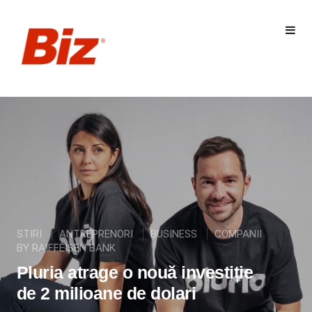
STIRI
ANTREPRENORI
BUSINESS
COMPANII
BY RAIFFEISEN BANK
Pluria atrage o nouă investiție
de 2 milioane de dolari