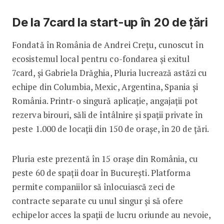
De la 7card la start-up în 20 de țări
Fondată în România de Andrei Crețu, cunoscut în
ecosistemul local pentru co-fondarea şi exitul
7card, și Gabriela Drăghia, Pluria lucrează astăzi cu
echipe din Columbia, Mexic, Argentina, Spania şi
România. Printr-o singură aplicație, angajații pot
rezerva birouri, săli de întâlnire şi spații private în
peste 1.000 de locații din 150 de oraşe, în 20 de țări.
Pluria este prezentă în 15 orașe din România, cu
peste 60 de spații doar în București. Platforma
permite companiilor să înlocuiască zeci de
contracte separate cu unul singur şi să ofere
echipelor acces la spații de lucru oriunde au nevoie,