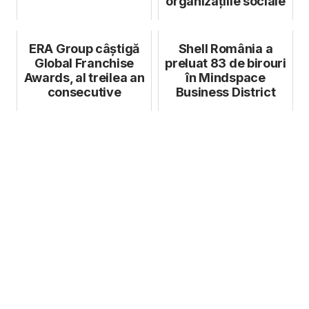
organizațiile sociale
ERA Group câștigă
Shell România a
Global Franchise
preluat 83 de birouri
Awards, al treilea an
în Mindspace
consecutive
Business District