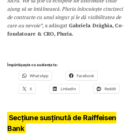
lucru. Vor să ştie că echipele lor distribuite chiar
ajung să se întâlnească. Pluria înlocuieşte cincizeci
de contracte cu unul singur şi le dă vizibilitatea de
care au nevoie”,
a adăugat
Gabriela Drăghia, Co-
fondatoare & CRO, Pluria.
Împărtășește cu audiența ta:
WhatsApp
Facebook
X
LinkedIn
Reddit
Secțiune susținută de Raiffeisen
Bank