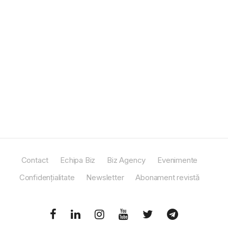
Contact
Echipa Biz
Biz Agency
Evenimente
Confidențialitate
Newsletter
Abonament revistă