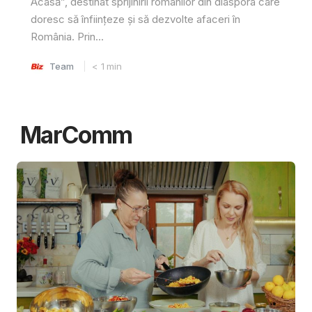
Acasă”, destinat sprijinirii românilor din diaspora care
doresc să înființeze și să dezvolte afaceri în
România. Prin...
Team
< 1
min
MarComm