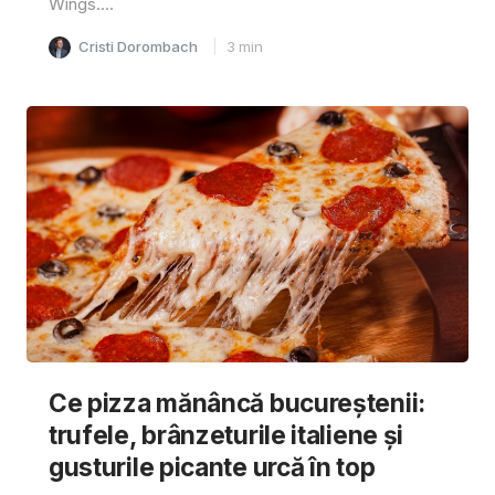
Wings....
Cristi Dorombach
3
min
Ce pizza mănâncă bucureștenii:
trufele, brânzeturile italiene și
gusturile picante urcă în top