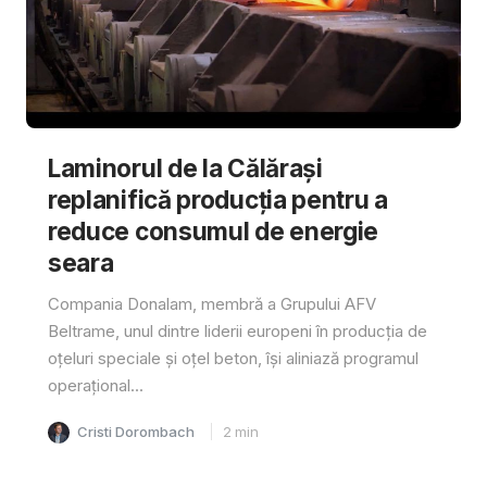
Laminorul de la Călărași
replanifică producția pentru a
reduce consumul de energie
seara
Compania Donalam, membră a Grupului AFV
Beltrame, unul dintre liderii europeni în producția de
oțeluri speciale și oțel beton, își aliniază programul
operațional...
Cristi Dorombach
2
min