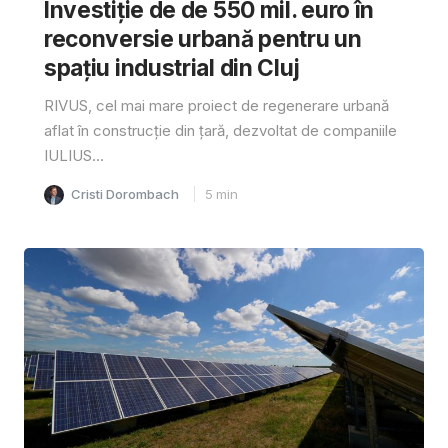
Investiție de de 550 mil. euro în
reconversie urbană pentru un
spațiu industrial din Cluj
RIVUS, cel mai mare proiect de regenerare urbană
aflat în construcție din țară, dezvoltat de companiile
IULIUS...
Cristi Dorombach
5
min