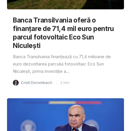
Banca Transilvania oferă o
finanțare de 71,4 mil euro pentru
parcul fotovoltaic Eco Sun
Niculești
Banca Transilvania finanțează cu 71,4 milioane de
euro dezvoltarea parcului fotovoltaic Eco Sun
Niculești, prima investiție a...
Cristi Dorombach
2
min