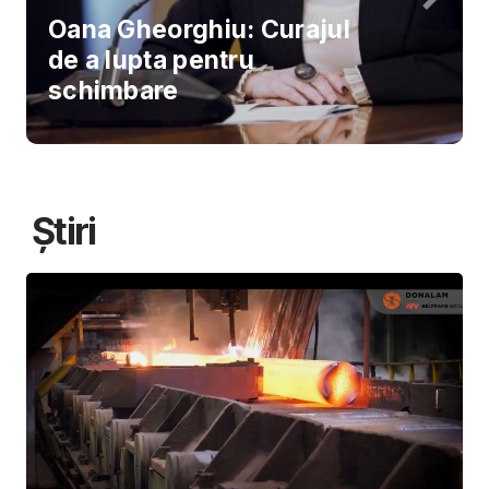
Oana Gheorghiu: Curajul
de a lupta pentru
schimbare
Știri