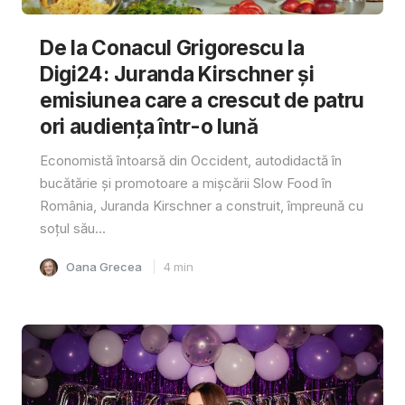
De la Conacul Grigorescu la
Digi24: Juranda Kirschner și
emisiunea care a crescut de patru
ori audiența într-o lună
Economistă întoarsă din Occident, autodidactă în
bucătărie și promotoare a mișcării Slow Food în
România, Juranda Kirschner a construit, împreună cu
soțul său...
Oana Grecea
4
min