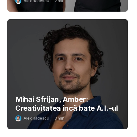
Alex Rădescu
2
min
Mihai Sfrijan, Amber:
Creativitatea încă bate A.I.-ul
Alex Rădescu
8
min