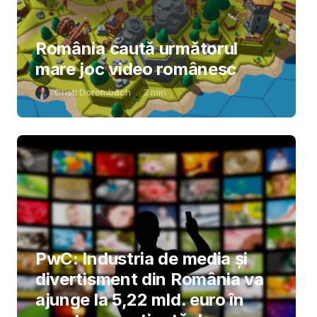
România caută următorul
mare joc video românesc
Cristi Dorombach
3
min
PwC: Industria de media și
divertisment din România va
ajunge la 5,22 mld. euro în