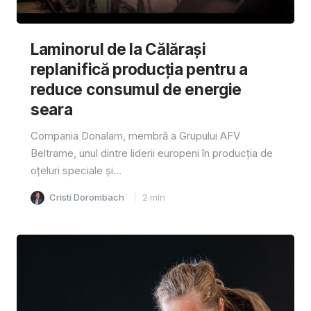
Laminorul de la Călărași
replanifică producția pentru a
reduce consumul de energie
seara
Compania Donalam, membră a Grupului AFV
Beltrame, unul dintre liderii europeni în producția de
oțeluri speciale și...
Cristi Dorombach
2
min