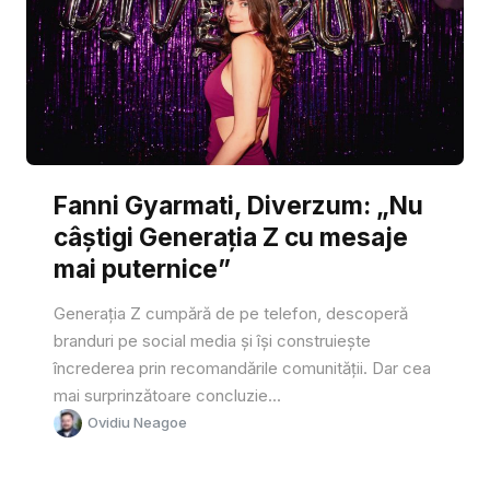
Fanni Gyarmati, Diverzum: „Nu
câștigi Generația Z cu mesaje
mai puternice”
Generația Z cumpără de pe telefon, descoperă
branduri pe social media și își construiește
încrederea prin recomandările comunității. Dar cea
mai surprinzătoare concluzie...
Ovidiu Neagoe