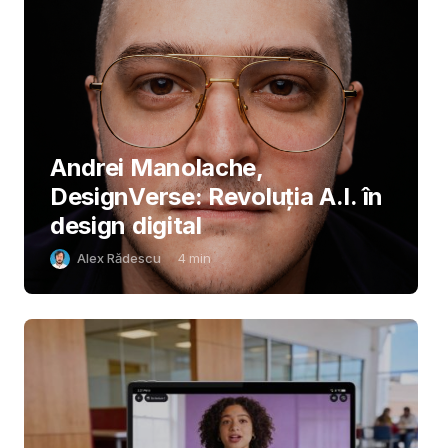
Andrei Manolache,
DesignVerse: Revoluția A.I. în
design digital
Alex Rădescu
4
min