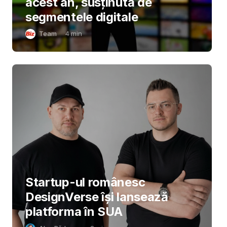
acest an, susținută de
segmentele digitale
Team
4
min
Startup-ul românesc
DesignVerse își lansează
platforma în SUA