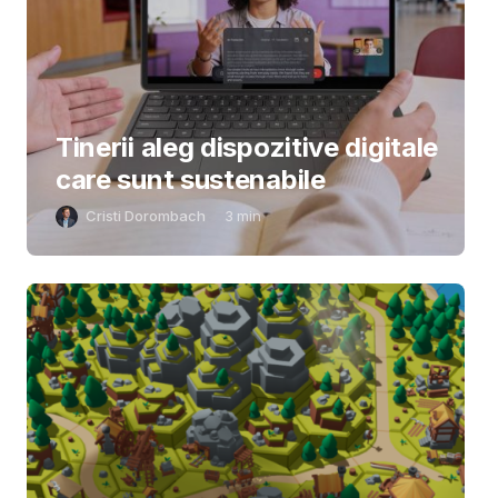
Tinerii aleg dispozitive digitale
care sunt sustenabile
Cristi Dorombach
3
min