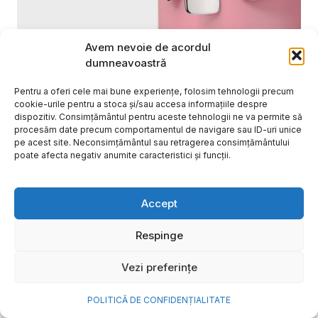
Avem nevoie de acordul
dumneavoastră
Cum transformi cele mai
frumoase amintiri ale verii într-
Pentru a oferi cele mai bune experiențe, folosim tehnologii precum
cookie-urile pentru a stoca și/sau accesa informațiile despre
o bijuterie Pandora pe care o
dispozitiv. Consimțământul pentru aceste tehnologii ne va permite să
porți zi de zi
procesăm date precum comportamentul de navigare sau ID-uri unice
pe acest site. Neconsimțământul sau retragerea consimțământului
poate afecta negativ anumite caracteristici și funcții.
Vara este, pentru mulți dintre noi, anotimpul în care
se întâmplă cele mai importante lucruri. Plecăm în
vacanțe pe care le planificăm luni...
Accept
Cristiana Todiresei
Respinge
Vezi preferințe
POLITICĂ DE CONFIDENȚIALITATE