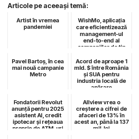
Articole pe aceeași temă:
Artist în vremea
WishMo, aplicația
pandemiei
care eficientizează
management-ul
end-to-end al
campaniilor de tip
consumer prom...
Pavel Bartoș, în cea
Acord de aproape 1
mai nouă campanie
mld. $ între România
Metro
și SUA pentru
industria locală de
apărare
Fondatorii Revolut
Allview vrea o
anunță pentru 2025
creștere a cifrei de
asistent AI, credit
afaceri de 13% în
ipotecar și rețeaua
acest an, până la 137
proprie de ATM-uri
mil. lei