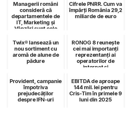
Managerii români
Cifrele PNRR. Cum va
consideră că
împărți România 29,2
departamentele de
miliarde de euro
IT, Marketing și
Vânzări sunt cele
mai potrivite pen...
Twix® lansează un
RONOG 8 reunește
nou sortiment cu
cei mai importanți
aromă de alune de
reprezentanți ai
pădure
operatorilor de
internet și
telecomunicații din...
Provident, campanie
EBITDA de aproape
împotriva
144 mil. lei pentru
prejudecăților
Cris-Tim în primele 9
despre IFN-uri
luni din 2025