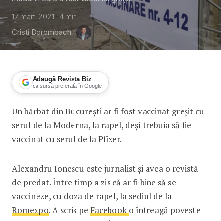
17 mart. 2021
4
min
Cristi Dorombach
Adaugă Revista Biz
ca sursă preferată în Google
Un bărbat din București ar fi fost vaccinat greșit cu
Povestea unui bărbat din București ca
serul de la Moderna, la rapel, deși trebuia să fie
vaccinat cu serul de la Pfizer.
Alexandru Ionescu este jurnalist și avea o revistă
de predat. Între timp a zis că ar fi bine să se
vaccineze, cu doza de rapel, la sediul de la
Romexpo
. A scris pe
Facebook
o întreagă poveste