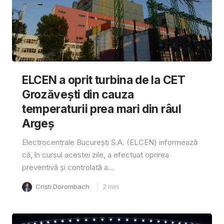
ELCEN a oprit turbina de la CET
Grozăvești din cauza
temperaturii prea mari din râul
Argeș
Electrocentrale București S.A. (ELCEN) informează
că, în cursul acestei zile, a efectuat oprirea
preventivă și controlată a...
Cristi Dorombach
2
min