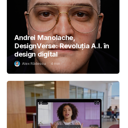
Andrei Manolache,
DesignVerse: Revoluția A.I. în
design digital
Alex Rădescu
4
min