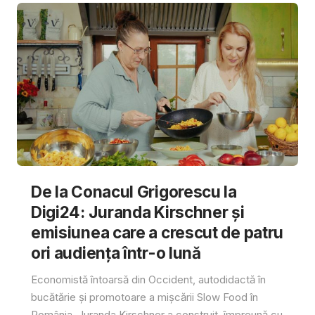
De la Conacul Grigorescu la
Digi24: Juranda Kirschner și
emisiunea care a crescut de patru
ori audiența într-o lună
Economistă întoarsă din Occident, autodidactă în
bucătărie și promotoare a mișcării Slow Food în
România, Juranda Kirschner a construit, împreună cu