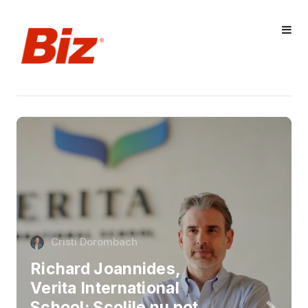
Cristi Dorombach
Richard Joannides,
Verita International
School: Școlile nu pot