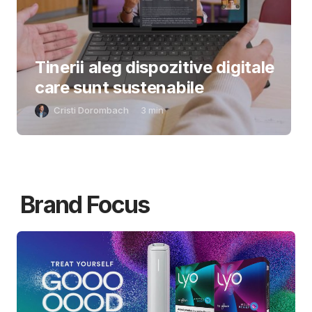
Tinerii aleg dispozitive digitale
care sunt sustenabile
Cristi Dorombach
3
min
Brand Focus