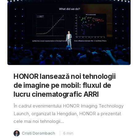
HONOR lansează noi tehnologii
de imagine pe mobil: fluxul de
lucru cinematografic ARRI
În cadrul evenimentului HONOR Imaging Technology
Launch, organizat la Hengdian, HONOR a prezentat
cele mai noi tehnologii...
Cristi Dorombach
6
min