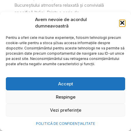
Bucureștiului atmosfera relaxată și convivială
specifică Italiei. Printr-o serie de...
Avem nevoie de acordul
Gabriel Barliga
dumneavoastră
Pentru a oferi cele mai bune experiențe, folosim tehnologii precum
cookie-urile pentru a stoca și/sau accesa informațiile despre
dispozitiv. Consimțământul pentru aceste tehnologii ne va permite să
procesăm date precum comportamentul de navigare sau ID-uri unice
pe acest site. Neconsimțământul sau retragerea consimțământului
poate afecta negativ anumite caracteristici și funcții.
Accept
Respinge
Vezi preferințe
Cum transformi cele mai
POLITICĂ DE CONFIDENȚIALITATE
frumoase amintiri ale verii într-