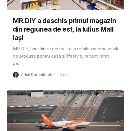
MR.DIY a deschis primul magazin
din regiunea de est, la Iulius Mall
Iași
MR.DIY, unul dintre cei mai mari retaileri internaționali
de produse pentru casă și lifestyle, recent intrat
pe...
Cristi Dorombach
3
min