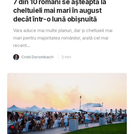
7 din 10 români se așteaptă la
cheltuieli mai mari în august
decât într-o lună obișnuită
Vara aduce mai multe planuri, dar și cheltuieli mai
mari pentru majoritatea românilor, arată cel mai
recent...
Cristi Dorombach
3
min