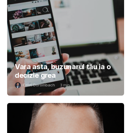
Vara asta, buzunarul tău ia o
decizie grea
Cristi Dorombach
3
min