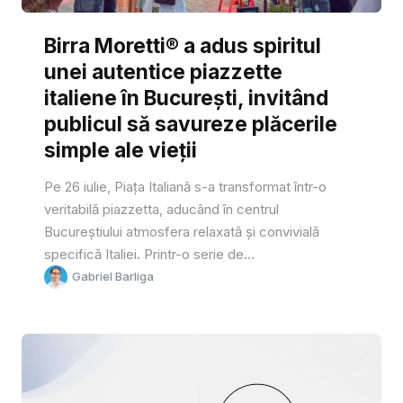
Birra Moretti® a adus spiritul
unei autentice piazzette
italiene în București, invitând
publicul să savureze plăcerile
simple ale vieții
Pe 26 iulie, Piața Italiană s-a transformat într-o
veritabilă piazzetta, aducând în centrul
Bucureștiului atmosfera relaxată și convivială
specifică Italiei. Printr-o serie de...
Gabriel Barliga