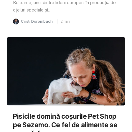
Beltrame, unul dintre liderii europeni în producția de
oțeluri speciale și...
Cristi Dorombach
2
min
Pisicile domină coșurile Pet Shop
pe Sezamo. Ce fel de alimente se