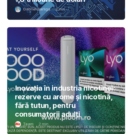
Gabriel Barliga
3
min
Inovația în industria nicotinei:
rezerve cu arome și nicotină,
fără tutun, pentru
consumatorii adulți
Team
2
min