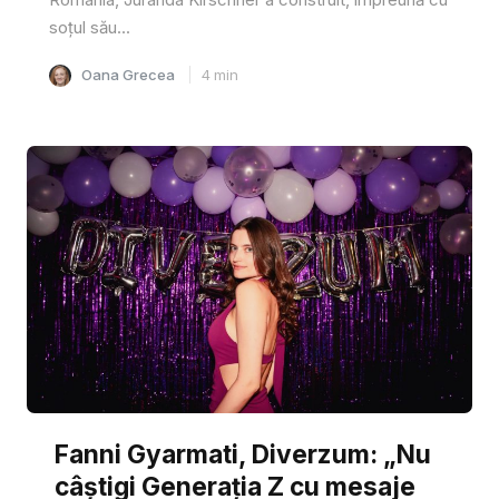
soțul său...
Oana Grecea
4
min
Fanni Gyarmati, Diverzum: „Nu
câștigi Generația Z cu mesaje