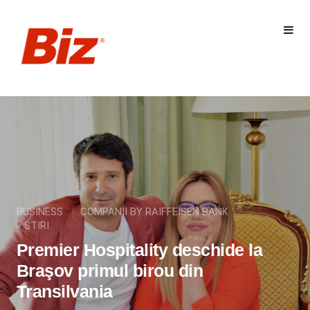
BUSINESS
COMPANII BY RAIFFEISEN BANK
STIRI
Premier Hospitality deschide la
Braşov primul birou din
Transilvania