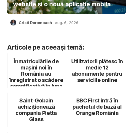
website și o nouă aplicație mobila
Cristi Dorombach
aug. 6, 2026
Articole pe aceeași temă:
Înmatriculările de
Utilizatorii plătesc în
mașini noi în
medie 12
România au
abonamente pentru
înregistrat o scădere
serviciile online
semnificativă în luna
iunie
Saint-Gobain
BBC First intră în
achiziționează
pachetul de bază al
compania Pietta
Orange România
Glass