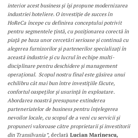
interior acest business şi îşi propune modernizarea
industriei hoteliere. O investiţie de succes în
HoReCa începe cu definirea conceptului potrivit
pentru segmentele ţintă, cu poziţionarea corectă în
piaţă pe baza unor cercetări serioase şi continuă cu
alegerea furnizorilor şi partenerilor specializaţi în
această industrie şi cu lucrul în echipe multi-
disciplinare pentru deschidere şi management
operaţional. Scopul nostru final este găsirea unui
echilibru cât mai bun între investiţiile făcute,
confortul oaspeţilor şi usurinţă în exploatare.
Abordarea noastră presupune extinderea
parteneriatelor de business pentru înţelegerea
nevoilor locale, cu scopul de a veni cu servicii şi
propuneri valoroase către proprietarii şi investitorii
din Transilvania”,
declară
Lucian Marinescu,