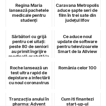
Regina Maria
Caravana Metropolis
lansează pachetele
aduce șapte seri de
medicale pentru
film în trei sate din
studenți
județul Ilfov
Sărbători cu grijă
Ce aduce noul
pentru cei uitați:
update de software
peste 80 de seniori
pentru televizoarele
au primit îngrijire
Smart de la Allview
medicală gratuită la
C...
Roche lansează un
România celor 100
test ultra rapid de
depistare a infectării
cu noul coronavirus
Tranzacția anului în
Cum iti finantezi
pharma: Advent
start-up-ul