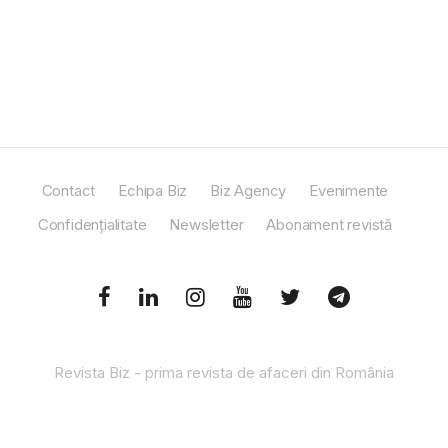
Contact
Echipa Biz
Biz Agency
Evenimente
Confidențialitate
Newsletter
Abonament revistă
Revista Biz - prima revista de afaceri din România