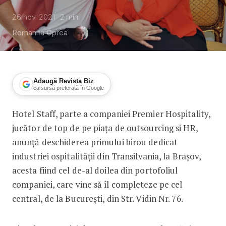
26 nov. 2021
2
min
Romanita Oprea
Adaugă Revista Biz
ca sursă preferată în Google
Hotel Staff, parte a companiei Premier Hospitality,
Premier Hospitality deschide la Braşo
jucător de top de pe piaţa de outsourcing si HR,
anunţă deschiderea primului birou dedicat
industriei ospitalităţii din Transilvania, la Braşov,
acesta fiind cel de-al doilea din portofoliul
companiei, care vine să îl completeze pe cel
central, de la Bucureşti, din Str. Vidin Nr. 76.