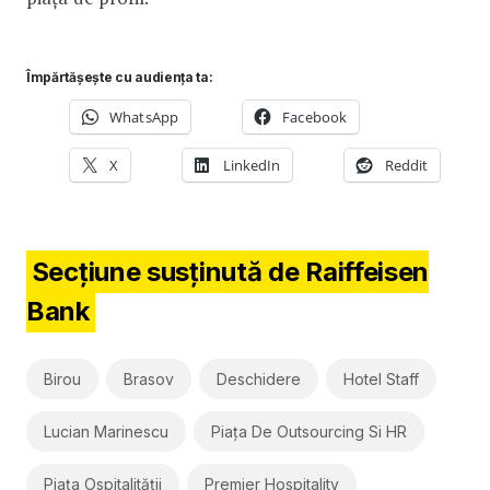
Împărtășește cu audiența ta:
WhatsApp
Facebook
X
LinkedIn
Reddit
Secțiune susținută de Raiffeisen
Bank
Birou
Brasov
Deschidere
Hotel Staff
Lucian Marinescu
Piaţa De Outsourcing Si HR
Piața Ospitalității
Premier Hospitality