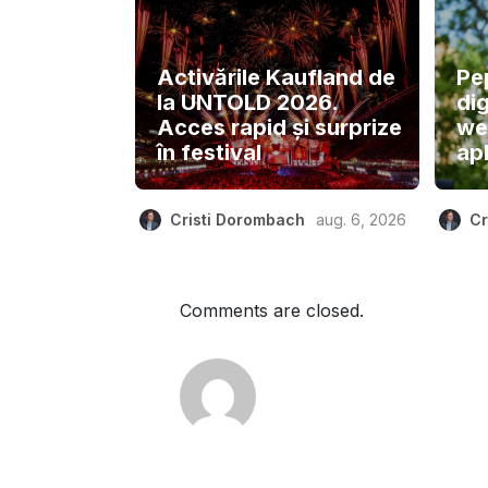
Activările Kaufland de
Pe
la UNTOLD 2026.
dig
Acces rapid și surprize
we
în festival
apl
Cristi Dorombach
aug. 6, 2026
Cr
Comments are closed.