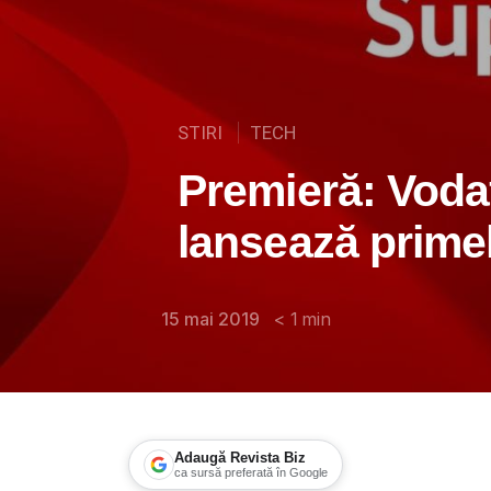
STIRI
TECH
Premieră: Vod
lansează primel
15 mai 2019
< 1
min
Adaugă Revista Biz
ca sursă preferată în Google