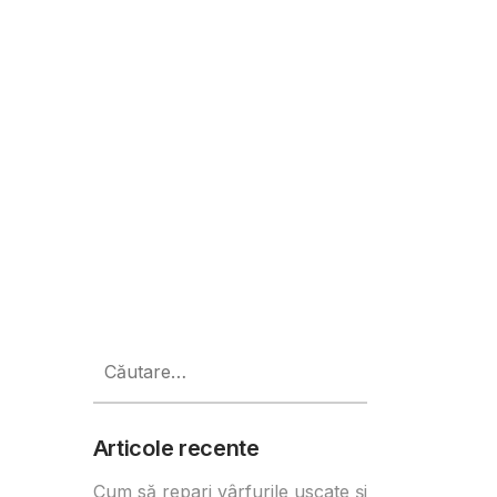
5G
Caută
după:
Articole recente
Cum să repari vârfurile uscate și