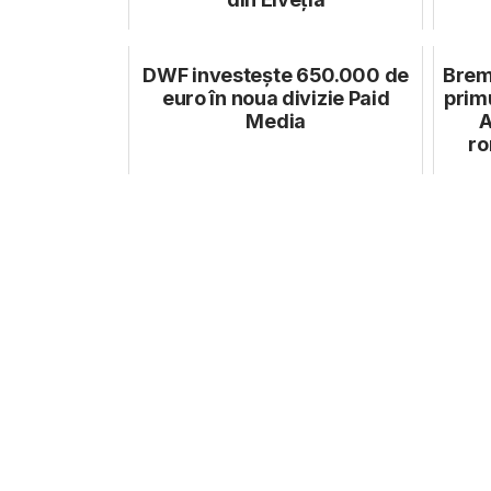
DWF investește 650.000 de
Brem
euro în noua divizie Paid
primu
Media
A
ro