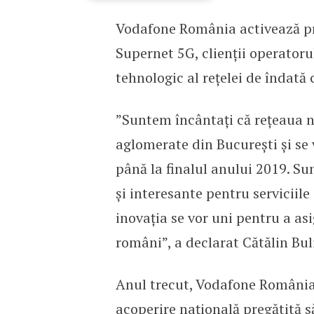
Vodafone România activează pri
Premieră: Vodafone Rom
Supernet 5G, clienții operatorul
tehnologic al rețelei de îndată 
”Suntem încântați că rețeaua n
aglomerate din București și se
până la finalul anului 2019. Su
și interesante pentru serviciil
inovația se vor uni pentru a as
români”, a declarat Cătălin Bu
Anul trecut, Vodafone România
acoperire națională pregătită s