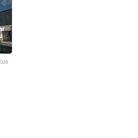
ar
i
2026