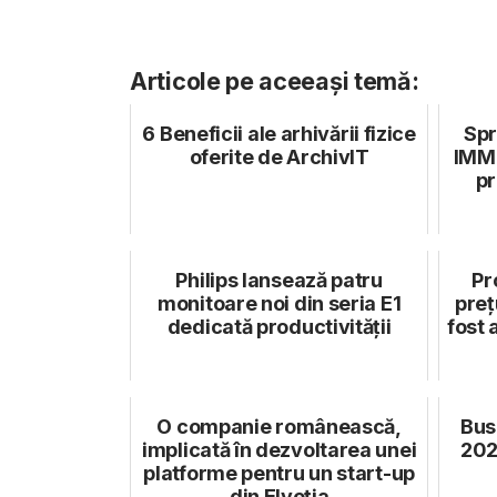
Articole pe aceeași temă:
6 Beneficii ale arhivării fizice
Spr
oferite de ArchivIT
IMM-
pr
Philips lansează patru
Pr
monitoare noi din seria E1
preț
dedicată productivității
fost 
O companie românească,
Busi
implicată în dezvoltarea unei
202
platforme pentru un start-up
din Elveția