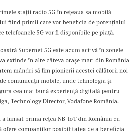
mele stații radio 5G în rețeaua sa mobilă
ânia lansează primele servicii 
ui fiind primii care vor beneficia de potențialul
ce telefoanele 5G vor fi disponibile pe piață.
oastră Supernet 5G este acum activă în zonele
 va extinde în alte câteva orașe mari din România
ntem mândri să fim pionierii acestei călătorii noi
e de comunicații mobile, unde tehnologia și
igura cea mai bună experiență digitală pentru
liga, Technology Director, Vodafone România.
 a lansat prima rețea NB-IoT din România cu
ă ofere companiilor posibilitatea de a beneficia