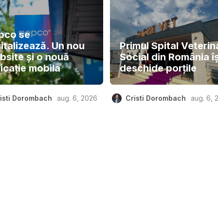
pco se
italizează. Un nou
Primul Spital Veterin
bsite și o nouă
Social din România îș
icație mobila
deschide porțile
isti Dorombach
aug. 6, 2026
Cristi Dorombach
aug. 6, 