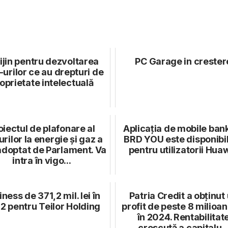
ijin pentru dezvoltarea
PC Garage in crester
urilor ce au drepturi de
oprietate intelectuală
oiectul de plafonare al
Aplicația de mobile ban
urilor la energie și gaz a
BRD YOU este disponibil
adoptat de Parlament. Va
pentru utilizatorii Hua
intra în vigo...
ness de 371,2 mil. lei în
Patria Credit a obținut
2 pentru Teilor Holding
profit de peste 8 milioan
în 2024. Rentabilitat
crescută a capitalu..