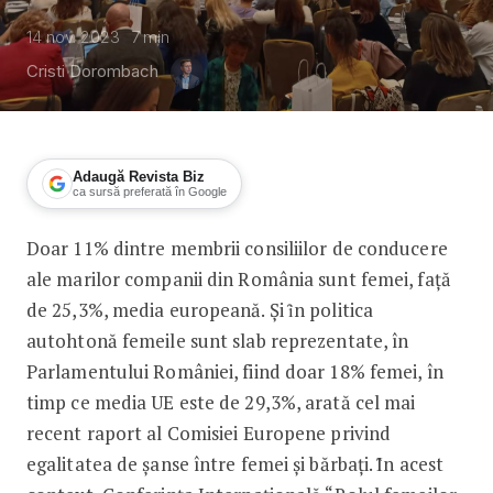
14 nov. 2023
7
min
Cristi Dorombach
Adaugă Revista Biz
ca sursă preferată în Google
Doar 11% dintre membrii consiliilor de conducere
Președintele Parlamentului European 
ale marilor companii din România sunt femei, față
de 25,3%, media europeană. Și ȋn politica
autohtonă femeile sunt slab reprezentate, în
Parlamentului României, fiind doar 18% femei, în
timp ce media UE este de 29,3%, arată cel mai
recent raport al Comisiei Europene privind
egalitatea de şanse între femei şi bărbaţi. Ȋn acest