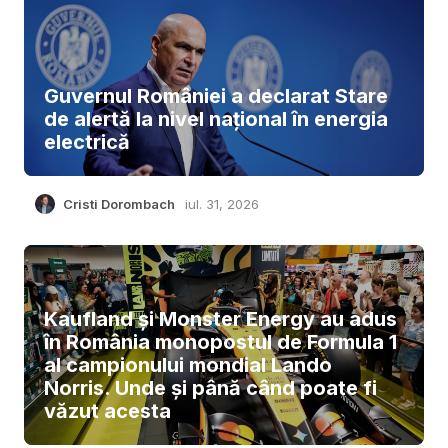
Guvernul României a declarat Stare
de alertă la nivel național în energia
electrică
Cristi Dorombach
iul. 31, 2026
Kaufland și Monster Energy au adus
în România monopostul de Formula 1
al campionului mondial Lando
Norris. Unde și până când poate fi
văzut acesta