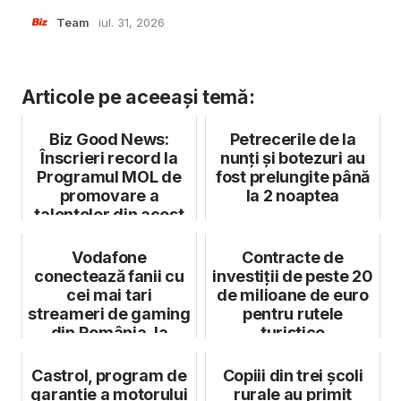
Team
iul. 31, 2026
Articole pe aceeași temă:
Biz Good News:
Petrecerile de la
Înscrieri record la
nunți și botezuri au
Programul MOL de
fost prelungite până
promovare a
la 2 noaptea
talentelor din acest
an
Vodafone
Contracte de
conectează fanii cu
investiții de peste 20
cei mai tari
de milioane de euro
streameri de gaming
pentru rutele
din România, la
turistice
Bucharest Gaming
Week
Castrol, program de
Copiii din trei școli
garanție a motorului
rurale au primit