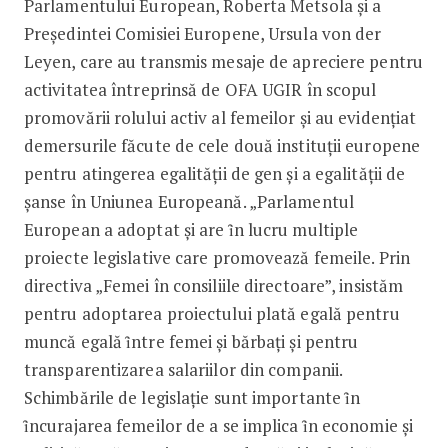
Parlamentului European, Roberta Metsola și a
Președintei Comisiei Europene, Ursula von der
Leyen, care au transmis mesaje de apreciere pentru
activitatea întreprinsă de OFA UGIR în scopul
promovării rolului activ al femeilor și au evidențiat
demersurile făcute de cele două instituții europene
pentru atingerea egalității de gen și a egalității de
șanse în Uniunea Europeană. „Parlamentul
European a adoptat și are ȋn lucru multiple
proiecte legislative care promovează femeile. Prin
directiva „Femei în consiliile directoare”, insistăm
pentru adoptarea proiectului plată egală pentru
muncă egală ȋntre femei și bărbați și pentru
transparentizarea salariilor din companii.
Schimbările de legislație sunt importante ȋn
ȋncurajarea femeilor de a se implica ȋn economie și