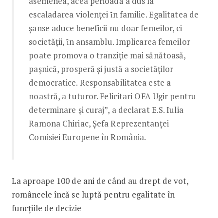
asemenea, acea perioadă a dus la
escaladarea violenței ȋn familie. Egalitatea de
șanse aduce beneficii nu doar femeilor, ci
societății, ȋn ansamblu. Implicarea femeilor
poate promova o tranziție mai sănătoasă,
pașnică, prosperă și justă a societăților
democratice. Responsabilitatea este a
noastră, a tuturor. Felicitari OFA Ugir pentru
determinare și curaj”, a declarat E.S. Iulia
Ramona Chiriac, Șefa Reprezentanței
Comisiei Europene în România.
La aproape 100 de ani de când au drept de vot,
româncele încă se luptă pentru egalitate în
funcțiile de decizie