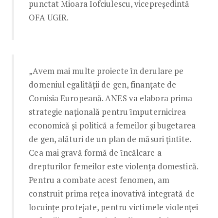
punctat Mioara Iofciulescu, vicepreședintă
OFA UGIR.
„Avem mai multe proiecte ȋn derulare pe
domeniul egalității de gen, finanțate de
Comisia Europeană. ANES va elabora prima
strategie națională pentru ȋmputernicirea
economică și politică a femeilor și bugetarea
de gen, alături de un plan de măsuri țintite.
Cea mai gravă formă de ȋncălcare a
drepturilor femeilor este violența domestică.
Pentru a combate acest fenomen, am
construit prima rețea inovativă integrată de
locuințe protejate, pentru victimele violenței