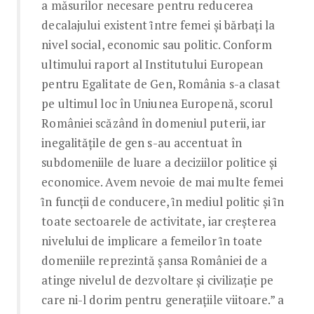
a măsurilor necesare pentru reducerea
decalajului existent ȋntre femei și bărbați la
nivel social, economic sau politic. Conform
ultimului raport al Institutului European
pentru Egalitate de Gen, România s-a clasat
pe ultimul loc în Uniunea Europenă, scorul
României scăzând în domeniul puterii, iar
inegalitățile de gen s-au accentuat în
subdomeniile de luare a deciziilor politice și
economice. Avem nevoie de mai multe femei
ȋn funcții de conducere, ȋn mediul politic și ȋn
toate sectoarele de activitate, iar creșterea
nivelului de implicare a femeilor ȋn toate
domeniile reprezintă șansa României de a
atinge nivelul de dezvoltare și civilizație pe
care ni-l dorim pentru generațiile viitoare.” a