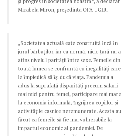
și progres în societatea noastră”, a declarat
Mirabela Miron, președinta OFA UGIR.
„Societatea actuală este construită ȋncă ȋn
jurul bărbaților, iar ca normă, nicio țară nu a
atins nivelul parității ȋntre sexe. Femeile din
toată lumea se confruntă cu inegalități care
le ȋmpiedică să ȋși ducă viața. Pandemia a
adus la suprafață disparități precum salarii
mai mici pentru femei, participare mai mare
la economia informală, ȋngrijirea copiilor și
activitățile casnice neremunerate. Acesta au
făcut ca femeile să fie mai vulnerabile la
impactul economic al pandemiei. De