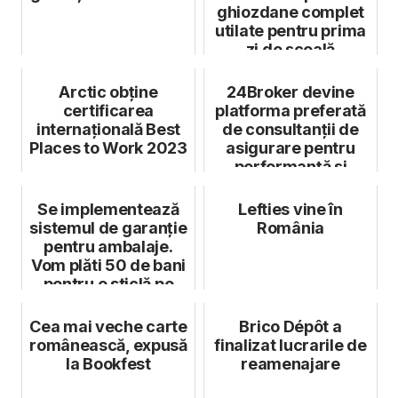
ghiozdane complet
utilate pentru prima
zi de școală
Arctic obține
24Broker devine
certificarea
platforma preferată
internațională Best
de consultanții de
Places to Work 2023
asigurare pentru
performanță și
eficiență
Se implementează
Lefties vine în
sistemul de garanție
România
pentru ambalaje.
Vom plăti 50 de bani
pentru o sticlă pe
care ...
Cea mai veche carte
Brico Dépôt a
românească, expusă
finalizat lucrarile de
la Bookfest
reamenajare