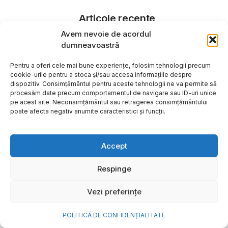
Articole recente
Avem nevoie de acordul
Grupul PPC se extinde pe piața din Polonia cu un
dumneavoastră
portofoliu de centrale regenerabile de 277,3 MW
Pentru a oferi cele mai bune experiențe, folosim tehnologii precum
Guvernul României a declarat Stare de alertă la
cookie-urile pentru a stoca și/sau accesa informațiile despre
nivel național în energia electrică
dispozitiv. Consimțământul pentru aceste tehnologii ne va permite să
procesăm date precum comportamentul de navigare sau ID-uri unice
Kaufland și Monster Energy au adus în România
pe acest site. Neconsimțământul sau retragerea consimțământului
poate afecta negativ anumite caracteristici și funcții.
monopostul de Formula 1 al campionului mondial
Lando Norris. Unde și până când poate fi văzut
acesta
Accept
200 de studenți cu media 10 în sesiunea de vară
Respinge
vor primi abonamente General Access gratuite la
UNTOLD ONE
Vezi preferințe
Xiaomi lansează seria Xiaomi SkyNomad: un SUV
electric inteligent
POLITICĂ DE CONFIDENȚIALITATE