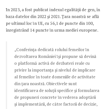
Ȋn 2023, a fost publicat indexul egalității de gen, în
baza datelor din 2022 și 2021. Țara noastră se află
pe ultimul loc ȋn UE, cu 56,1 de puncte din 100,
înregistrând 14 puncte ȋn urma mediei europene.
„Conferința dedicată rolului femeilor ȋn
dezvoltarea României ȋși propune să devină
o platformă activă de dezbateri reale cu
privire la importanța și nivelul de implicare
al femeilor ȋn toate domeniile de activitate
din țara noastră. Obiectivele sunt
identificarea de soluții specifice și formularea
de propuneri concrete ȋn vederea adoptării
și implementării, de către factorii de decizie,