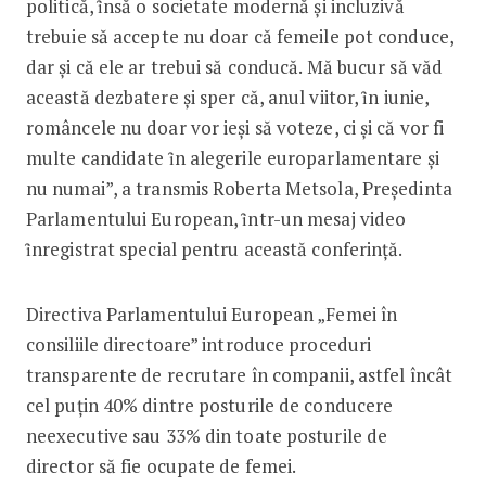
politică, ȋnsă o societate modernă și incluzivă
trebuie să accepte nu doar că femeile pot conduce,
dar și că ele ar trebui să conducă. Mă bucur să văd
această dezbatere și sper că, anul viitor, ȋn iunie,
româncele nu doar vor ieși să voteze, ci și că vor fi
multe candidate ȋn alegerile europarlamentare și
nu numai”, a transmis Roberta Metsola, Președinta
Parlamentului European, ȋntr-un mesaj video
ȋnregistrat special pentru această conferință.
Directiva Parlamentului European „Femei în
consiliile directoare” introduce proceduri
transparente de recrutare în companii, astfel încât
cel puțin 40% dintre posturile de conducere
neexecutive sau 33% din toate posturile de
director să fie ocupate de femei.