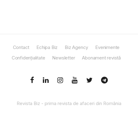
Contact
Echipa Biz
Biz Agency
Evenimente
Confidențialitate
Newsletter
Abonament revistă
Revista Biz - prima revista de afaceri din România