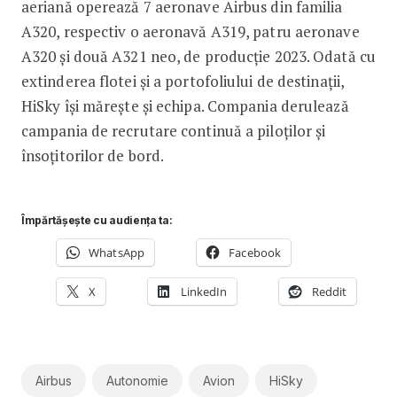
aeriană operează 7 aeronave Airbus din familia
A320, respectiv o aeronavă A319, patru aeronave
A320 și două A321 neo, de producție 2023. Odată cu
extinderea flotei și a portofoliului de destinații,
HiSky își mărește și echipa. Compania derulează
campania de recrutare continuă a piloților și
însoțitorilor de bord.
Împărtășește cu audiența ta:
WhatsApp
Facebook
X
LinkedIn
Reddit
Airbus
Autonomie
Avion
HiSky