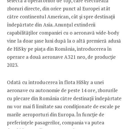
selectă a operatorilor de top, care efectuează
zboruri directe, din orice punct al Europei atât
către continentul American, cât și spre destinații
îndepărtate din Asia. Anunțul extinderii
capabilităților companiei cu o aeronavă wide-body
vine la doar șase luni după la o altă premieră adusă
de HiSky pe piața din România, introducerea în
operare a două aeronave A321 neo, de producție
2023.
Odată cu introducerea în flota HiSky a unei
aeronave cu autonomie de peste 14 ore, zborurile
cu plecare din România către destinații îndepărtate
nu vor mai fi limitate sau condiționate de escale pe
marile aeroporturi din Europa. În funcție de
preferințele pasagerilor, compania va putea