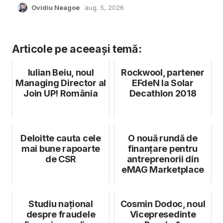
Ovidiu Neagoe
aug. 5, 2026
Articole pe aceeași temă:
Iulian Beiu, noul
Rockwool, partener
Managing Director al
EFdeN la Solar
Join UP! România
Decathlon 2018
Deloitte cauta cele
O nouă rundă de
mai bune rapoarte
finanțare pentru
de CSR
antreprenorii din
eMAG Marketplace
Studiu național
Cosmin Dodoc, noul
despre fraudele
Vicepresedinte