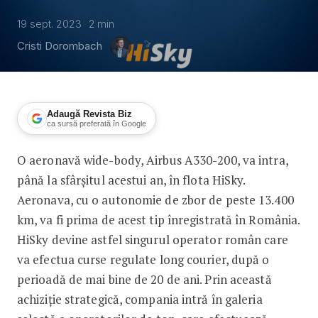
19 sept. 2023
2
min
Cristi Dorombach
Adaugă Revista Biz
ca sursă preferată în Google
O aeronavă wide-body, Airbus A330-200, va intra,
Primul avion cu autonomie de 14 ore d
până la sfârșitul acestui an, în flota HiSky.
Aeronava, cu o autonomie de zbor de peste 13.400
km, va fi prima de acest tip înregistrată în România.
HiSky devine astfel singurul operator român care
va efectua curse regulate long courier, după o
perioadă de mai bine de 20 de ani. Prin această
achiziție strategică, compania intră în galeria