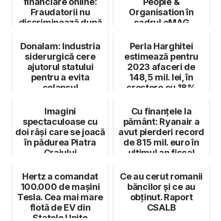
financiare online:
People &
Fraudatorii nu
Organisation în
discriminează după
cadrul eMAG
vârstă și își r...
Donalam: Industria
Perla Harghitei
siderurgică cere
estimează pentru
ajutorul statului
2023 afaceri de
pentru a evita
148,5 mil. lei, în
colapsul
creștere cu 18%
Imagini
Cu finanțele la
spectaculoase cu
pământ: Ryanair a
doi râși care se joacă
avut pierderi record
în pădurea Piatra
de 815 mil. euro în
Craiului
ultimul an fiscal
Hertz a comandat
Ce au cerut romanii
100.000 de mașini
băncilor și ce au
Tesla. Cea mai mare
obținut. Raport
flotă de EV din
CSALB
Statele Unite