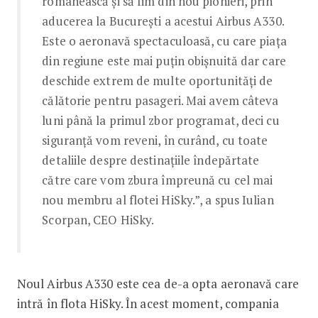
românească și să fim din nou pionieri, prin
aducerea la București a acestui Airbus A330.
Este o aeronavă spectaculoasă, cu care piața
din regiune este mai puțin obișnuită dar care
deschide extrem de multe oportunități de
călătorie pentru pasageri. Mai avem câteva
luni până la primul zbor programat, deci cu
siguranță vom reveni, în curând, cu toate
detaliile despre destinațiile îndepărtate
către care vom zbura împreună cu cel mai
nou membru al flotei HiSky.”, a spus Iulian
Scorpan, CEO HiSky.
Noul Airbus A330 este cea de-a opta aeronavă care
intră în flota HiSky. În acest moment, compania