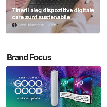
Tinerii aleg dispozitive digitale
care sunt sustenabile
Cristi Dorombach
3
min
Brand Focus