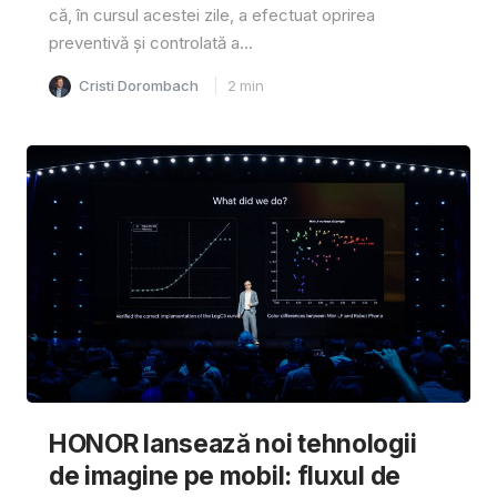
că, în cursul acestei zile, a efectuat oprirea
preventivă și controlată a...
Cristi Dorombach
2
min
HONOR lansează noi tehnologii
de imagine pe mobil: fluxul de