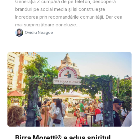
Generația Z cumpără de pe telefon, descoperă
branduri pe social media și își construiește
încrederea prin recomandările comunității. Dar cea
mai surprinzătoare concluzie...
Ovidiu Neagoe
Birra Moretti® a adus spiritul