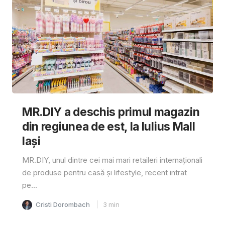
MR.DIY a deschis primul magazin
din regiunea de est, la Iulius Mall
Iași
MR.DIY, unul dintre cei mai mari retaileri internaționali
de produse pentru casă și lifestyle, recent intrat
pe...
Cristi Dorombach
3
min