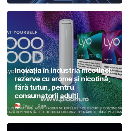
Inovația în industria nicotinei:
rezerve cu arome și nicotină,
fără tutun, pentru
consumatorii adulți
Team
2
min