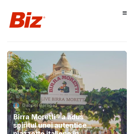
Gabriel Barliga
Birra Moretti® a adus
spiritul unei autentice
piazzette italiene în