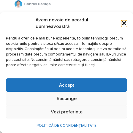
Gabriel Barliga
Avem nevoie de acordul
dumneavoastră
Pentru a oferi cele mai bune experiențe, folosim tehnologii precum
cookie-urile pentru a stoca și/sau accesa informațiile despre
dispozitiv. Consimțământul pentru aceste tehnologii ne va permite să
procesăm date precum comportamentul de navigare sau ID-uri unice
pe acest site. Neconsimțământul sau retragerea consimțământului
poate afecta negativ anumite caracteristici și funcții.
Accept
Respinge
Cum transformi cele mai
Vezi preferințe
frumoase amintiri ale verii într-
o bijuterie Pandora pe care o
POLITICĂ DE CONFIDENȚIALITATE
porți zi de zi