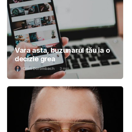
Vara asta, buzunarul tău ia o
decizie grea
Cristi Dorombach
3
min