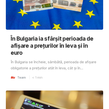
În Bulgaria ia sfârşit perioada de
afișare a prețurilor în ​​leva și în
euro
În Bulgaria se încheie, sâmbătă, perioada de afișare
obligatorie a prețurilor atât în ​​leva, cât și în...
Team
< 1
min