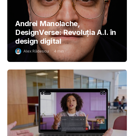
Andrei Manolache,
DesignVerse: Revoluția A.I. în
design digital
Alex Rădescu
4
min