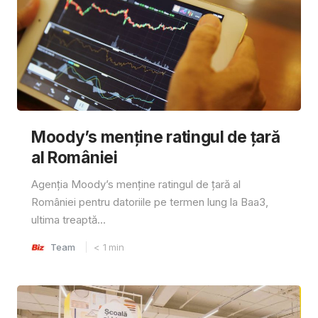
Moody’s menține ratingul de țară
al României
Agenția Moody’s menține ratingul de țară al
României pentru datoriile pe termen lung la Baa3,
ultima treaptă...
Team
< 1
min