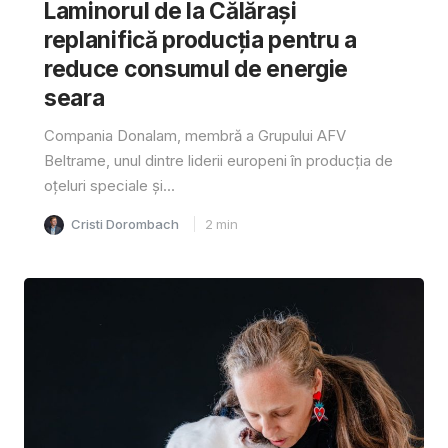
Laminorul de la Călărași
replanifică producția pentru a
reduce consumul de energie
seara
Compania Donalam, membră a Grupului AFV
Beltrame, unul dintre liderii europeni în producția de
oțeluri speciale și...
Cristi Dorombach
2
min