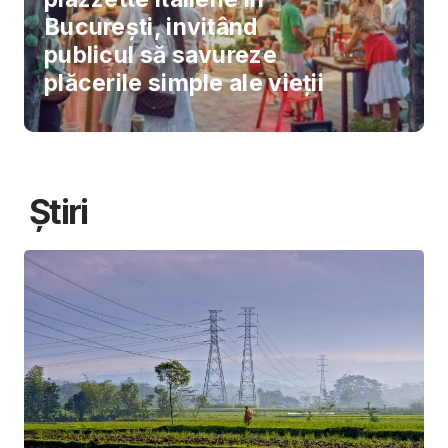
București, invitând
publicul să savureze
plăcerile simple ale vieții
Știri