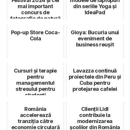
Festival 2024 și cel
modele de laptopuri
mai important
din seriile Yoga și
concurs de
IdeaPad
fotografie de natură
Pop-up Store Coca-
Gioya: Bucuria unui
Cola
eveniment de
business reușit
Cursuri și terapie
Lavazza continuă
pentru
proiectele din Peru și
managementul
Cuba pentru
stresului pentru
protejarea cafelei
studenți
România
Clienții Lidl
accelerează
contribuie la
tranziția către
modernizarea
economie circulară
școlilor din România