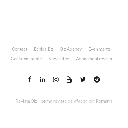
Contact
Echipa Biz
Biz Agency
Evenimente
Confidențialitate
Newsletter
Abonament revistă
Revista Biz - prima revista de afaceri din România