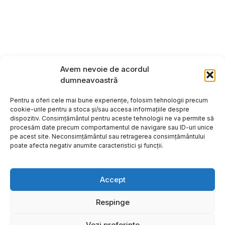
Avem nevoie de acordul
dumneavoastră
Pentru a oferi cele mai bune experiențe, folosim tehnologii precum
cookie-urile pentru a stoca și/sau accesa informațiile despre
dispozitiv. Consimțământul pentru aceste tehnologii ne va permite să
procesăm date precum comportamentul de navigare sau ID-uri unice
pe acest site. Neconsimțământul sau retragerea consimțământului
poate afecta negativ anumite caracteristici și funcții.
Accept
Respinge
Copyright ©2026
Hosting:
Vezi preferințe