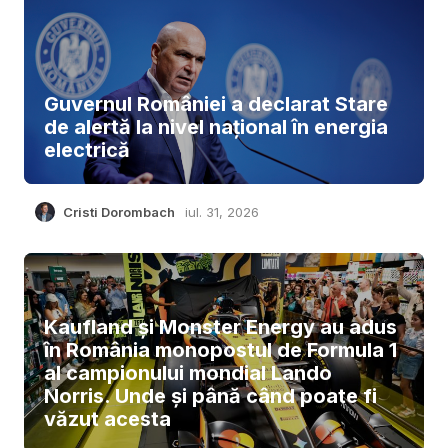
Guvernul României a declarat Stare
de alertă la nivel național în energia
electrică
Cristi Dorombach
iul. 31, 2026
Kaufland și Monster Energy au adus
în România monopostul de Formula 1
al campionului mondial Lando
Norris. Unde și până când poate fi
văzut acesta