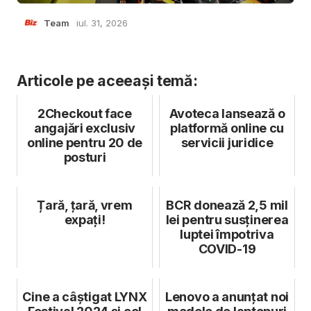
Team
iul. 31, 2026
Articole pe aceeași temă:
2Checkout face
Avoteca lansează o
angajări exclusiv
platformă online cu
online pentru 20 de
servicii juridice
posturi
Țară, țară, vrem
BCR donează 2,5 mil
expați!
lei pentru susținerea
luptei împotriva
COVID-19
Cine a câștigat LYNX
Lenovo a anunțat noi