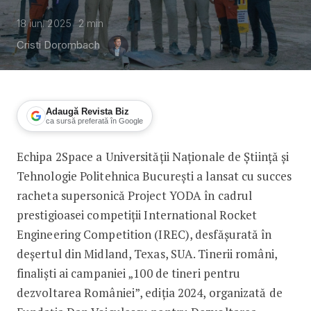
18 iun. 2025
2
min
Cristi Dorombach
Adaugă Revista Biz
ca sursă preferată în Google
Echipa 2Space a Universității Naționale de Știință și
Rachetă românească lansată cu succes
Tehnologie Politehnica București a lansat cu succes
racheta supersonică Project YODA în cadrul
prestigioasei competiții International Rocket
Engineering Competition (IREC), desfășurată în
deșertul din Midland, Texas, SUA. Tinerii români,
finaliști ai campaniei „100 de tineri pentru
dezvoltarea României”, ediția 2024, organizată de