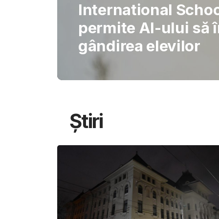
Gabriel Barliga
Oana Gheorghiu: Cu
pentru schimbare
Știri