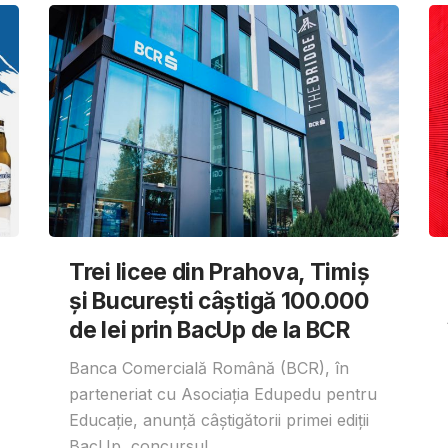
Trei licee din Prahova, Timiș
și București câștigă 100.000
de lei prin BacUp de la BCR
Banca Comercială Română (BCR), în
parteneriat cu Asociația Edupedu pentru
Educație, anunță câștigătorii primei ediții
BacUp, concursul...