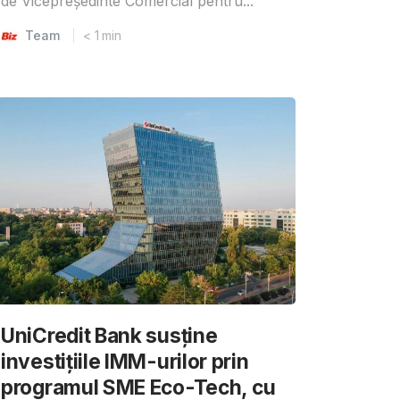
de Vicepreședinte Comercial pentru...
Team
< 1
min
UniCredit Bank susține
investițiile IMM-urilor prin
programul SME Eco-Tech, cu