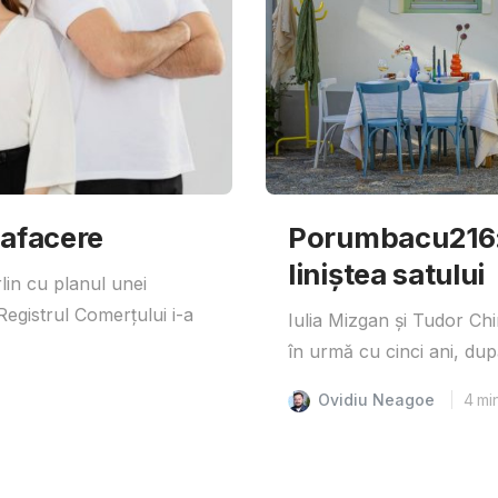
 afacere
Porumbacu216: 
liniștea satului
lin cu planul unei
egistrul Comerțului i-a
Iulia Mizgan și Tudor Ch
în urmă cu cinci ani, după
Ovidiu Neagoe
4
mi