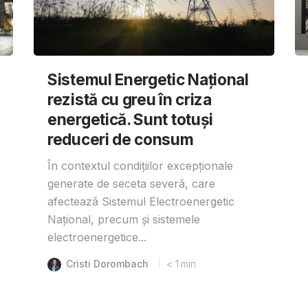
Sistemul Energetic Național
rezistă cu greu în criza
energetică. Sunt totuși
reduceri de consum
În contextul condițiilor excepționale
generate de seceta severã, care
afecteazã Sistemul Electroenergetic
Național, precum și sistemele
electroenergetice...
Cristi Dorombach
< 1
min