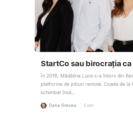
StartCo sau birocrația ca
În 2018, Mădălina Luca s-a întors din Ber
platforme de joburi remote. Coada de la R
schimbat însă...
Oana Grecea
5
min