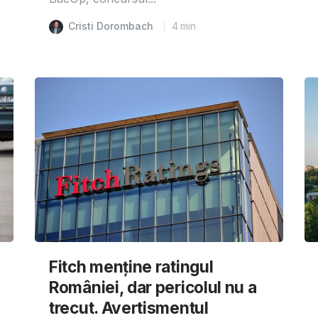
Cristi Dorombach
4
min
Fitch menține ratingul
României, dar pericolul nu a
trecut. Avertismentul