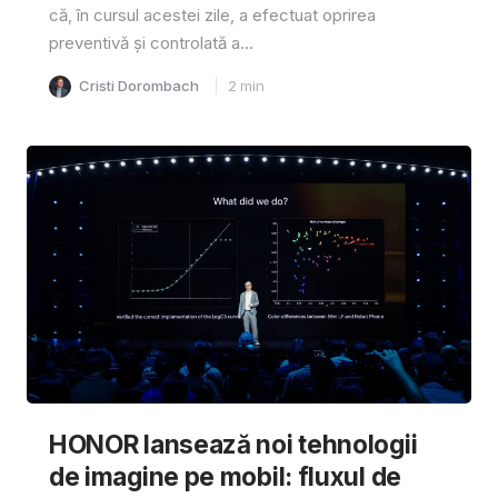
că, în cursul acestei zile, a efectuat oprirea
preventivă și controlată a...
Cristi Dorombach
2
min
HONOR lansează noi tehnologii
de imagine pe mobil: fluxul de