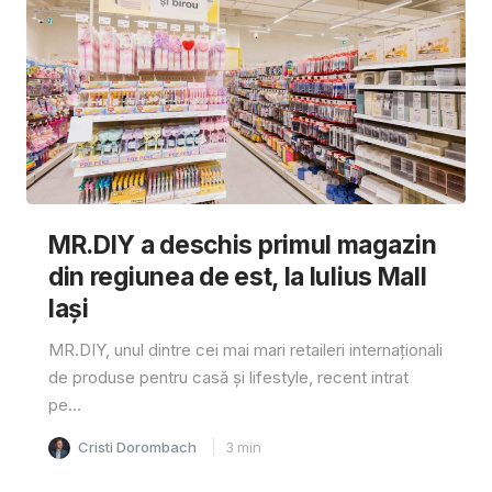
MR.DIY a deschis primul magazin
din regiunea de est, la Iulius Mall
Iași
MR.DIY, unul dintre cei mai mari retaileri internaționali
de produse pentru casă și lifestyle, recent intrat
pe...
Cristi Dorombach
3
min