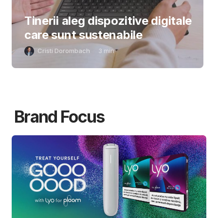
Tinerii aleg dispozitive digitale
care sunt sustenabile
Cristi Dorombach
3
min
Brand Focus