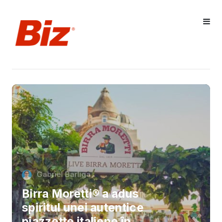
Gabriel Barliga
Birra Moretti® a adus
spiritul unei autentice
piazzette italiene în