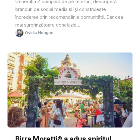
Generația Z cumpără de pe telefon, descoperă
branduri pe social media și își construiește
încrederea prin recomandările comunității. Dar cea
mai surprinzătoare concluzie...
Ovidiu Neagoe
Birra Moretti® a adus spiritul