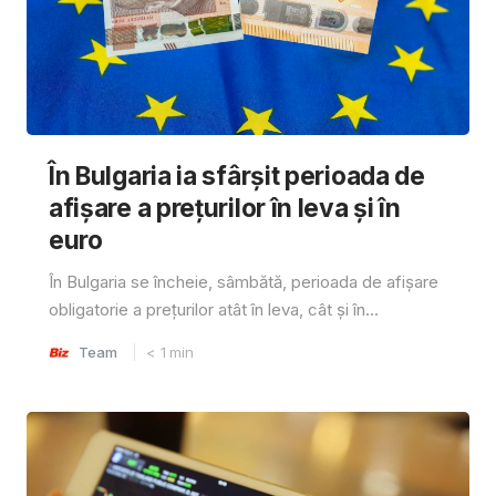
În Bulgaria ia sfârşit perioada de
afișare a prețurilor în ​​leva și în
euro
În Bulgaria se încheie, sâmbătă, perioada de afișare
obligatorie a prețurilor atât în ​​leva, cât și în...
Team
< 1
min