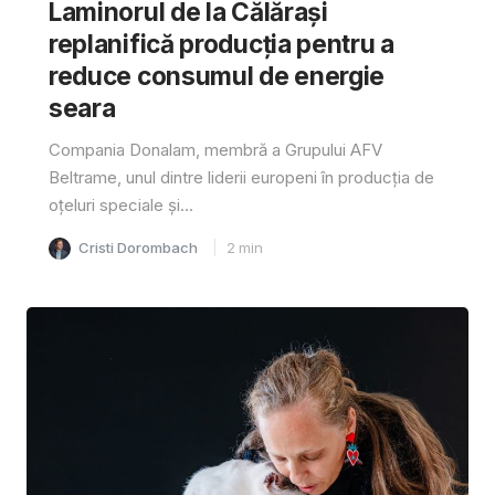
Laminorul de la Călărași
replanifică producția pentru a
reduce consumul de energie
seara
Compania Donalam, membră a Grupului AFV
Beltrame, unul dintre liderii europeni în producția de
oțeluri speciale și...
Cristi Dorombach
2
min