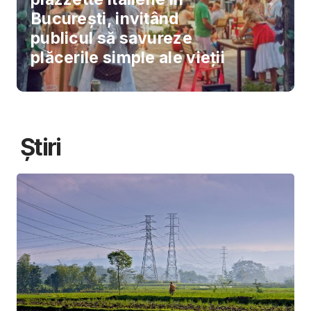
București, invitând
publicul să savureze
plăcerile simple ale vieții
Știri