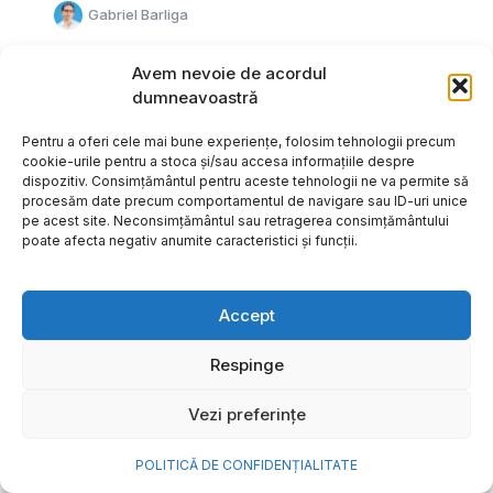
Gabriel Barliga
Avem nevoie de acordul
dumneavoastră
Pentru a oferi cele mai bune experiențe, folosim tehnologii precum
cookie-urile pentru a stoca și/sau accesa informațiile despre
dispozitiv. Consimțământul pentru aceste tehnologii ne va permite să
procesăm date precum comportamentul de navigare sau ID-uri unice
pe acest site. Neconsimțământul sau retragerea consimțământului
poate afecta negativ anumite caracteristici și funcții.
Accept
Respinge
Cum transformi cele mai
Vezi preferințe
frumoase amintiri ale verii într-
o bijuterie Pandora pe care o
POLITICĂ DE CONFIDENȚIALITATE
porți zi de zi