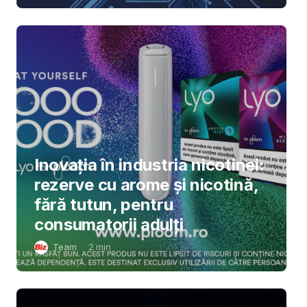
Inovația în industria nicotinei:
rezerve cu arome și nicotină,
fără tutun, pentru
consumatorii adulți
Team
2
min