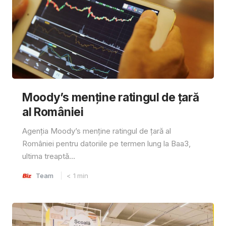
Moody’s menține ratingul de țară
al României
Agenția Moody’s menține ratingul de țară al
României pentru datoriile pe termen lung la Baa3,
ultima treaptă...
Team
< 1
min