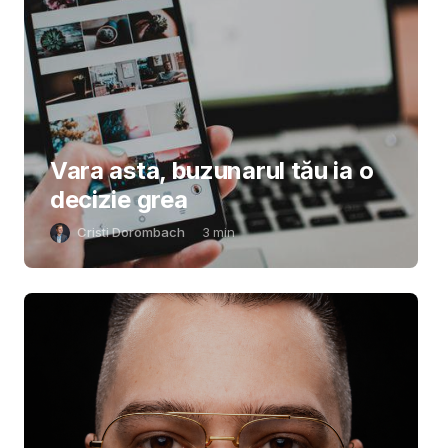
Vara asta, buzunarul tău ia o
decizie grea
Cristi Dorombach
3
min