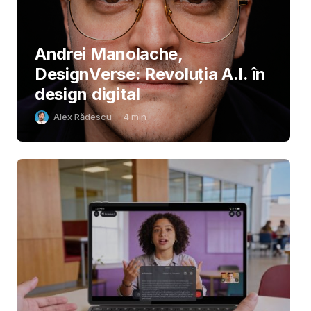
Andrei Manolache,
DesignVerse: Revoluția A.I. în
design digital
Alex Rădescu
4
min