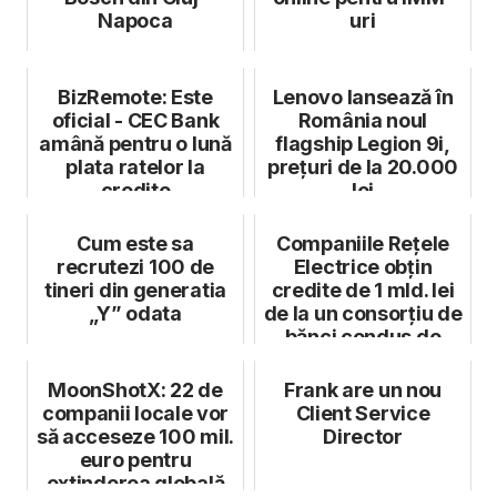
Napoca
uri
BizRemote: Este
Lenovo lansează în
oficial - CEC Bank
România noul
amână pentru o lună
flagship Legion 9i,
plata ratelor la
prețuri de la 20.000
credite
lei
Cum este sa
Companiile Rețele
recrutezi 100 de
Electrice obțin
tineri din generatia
credite de 1 mld. lei
„Y” odata
de la un consorțiu de
bănci condus de
BERD, ...
MoonShotX: 22 de
Frank are un nou
companii locale vor
Client Service
să acceseze 100 mil.
Director
euro pentru
extinderea globală