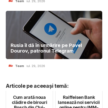
Team
iul. 29, 2026
Rusia îl dă în urmărire pe Pavel
Dourov, patronul Telegram
Team
iul. 29, 2026
Articole pe aceeași temă:
Cum arată noua
Raiffeisen Bank
clădire de birouri
lansează noi servicii
Bosch din Cluj-
online pentru IMM-