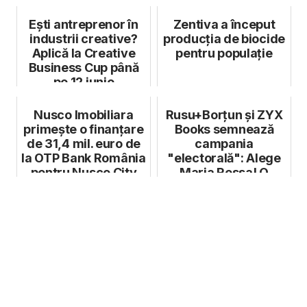
Ești antreprenor în
Zentiva a început
industrii creative?
producția de biocide
Aplică la Creative
pentru populație
Business Cup până
pe 12 iunie
Nusco Imobiliara
Rusu+Borțun și ZYX
primește o finanțare
Books semnează
de 31,4 mil. euro de
campania
la OTP Bank România
"electorală": Alege
pentru Nusco City
Maria Ressa! O
premiantă Nobel
pentru...