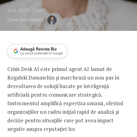
8 iul. 2026
3
min
Cristi Dorombach
Adaugă Revista Biz
ca sursă preferată în Google
Crisis Desk AI este primul agent AI lansat de
Rogalski Damaschin, investiție de 10
Rogalski Damaschin și marchează un nou pas în
dezvoltarea de soluții bazate pe inteligență
artificială pentru comunicare strategică.
Instrumentul amplifică expertiza umană, oferind
organizațiilor un cadru inițial rapid de analiză și
decizie pentru situațiile care pot avea impact
negativ asupra reputației lor.