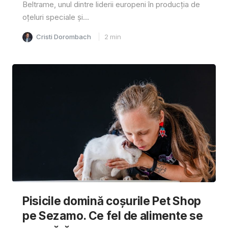
Beltrame, unul dintre liderii europeni în producția de
oțeluri speciale și...
Cristi Dorombach
2
min
Pisicile domină coșurile Pet Shop
pe Sezamo. Ce fel de alimente se