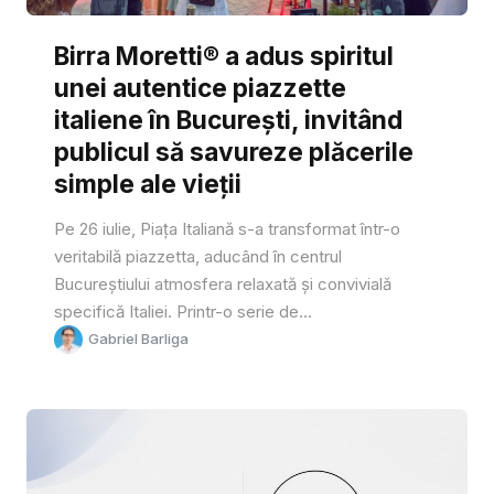
Birra Moretti® a adus spiritul
unei autentice piazzette
italiene în București, invitând
publicul să savureze plăcerile
simple ale vieții
Pe 26 iulie, Piața Italiană s-a transformat într-o
veritabilă piazzetta, aducând în centrul
Bucureștiului atmosfera relaxată și convivială
specifică Italiei. Printr-o serie de...
Gabriel Barliga