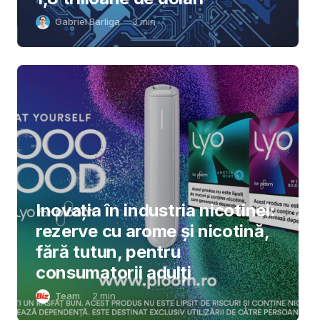
Gabriel Barliga
3
min
Inovația în industria nicotinei:
rezerve cu arome și nicotină,
fără tutun, pentru
consumatorii adulți
Team
2
min