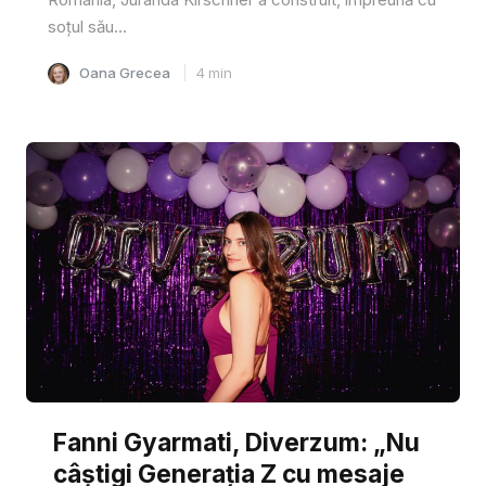
soțul său...
Oana Grecea
4
min
Fanni Gyarmati, Diverzum: „Nu
câștigi Generația Z cu mesaje