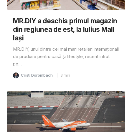
MR.DIY a deschis primul magazin
din regiunea de est, la Iulius Mall
Iași
MR.DIY, unul dintre cei mai mari retaileri internaționali
de produse pentru casă și lifestyle, recent intrat
pe...
Cristi Dorombach
3
min