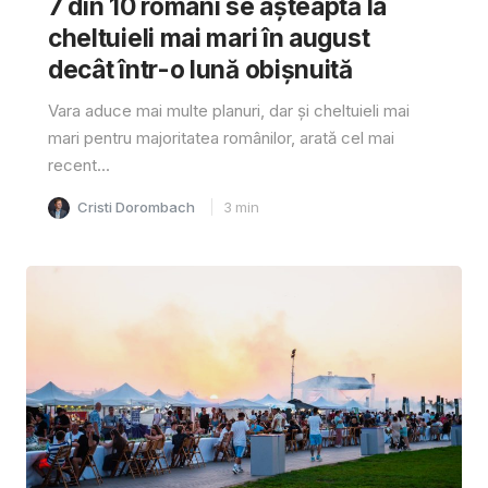
7 din 10 români se așteaptă la
cheltuieli mai mari în august
decât într-o lună obișnuită
Vara aduce mai multe planuri, dar și cheltuieli mai
mari pentru majoritatea românilor, arată cel mai
recent...
Cristi Dorombach
3
min