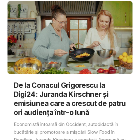
De la Conacul Grigorescu la
Digi24: Juranda Kirschner și
emisiunea care a crescut de patru
ori audiența într-o lună
Economistă întoarsă din Occident, autodidactă în
bucătărie și promotoare a mișcării Slow Food în
România, Juranda Kirschner a construit, împreună cu