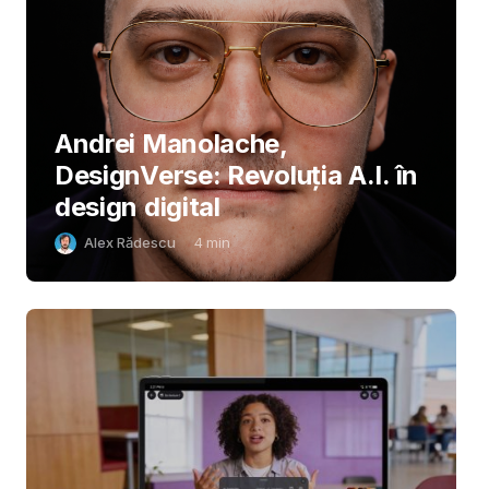
Andrei Manolache,
DesignVerse: Revoluția A.I. în
design digital
Alex Rădescu
4
min