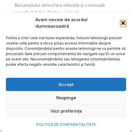
Bucureștiului atmosfera relaxată și convivială
specifică Italiei. Printr-o serie de...
Avem nevoie de acordul
Gabriel Barliga
dumneavoastră
Pentru a oferi cele mai bune experiențe, folosim tehnologii precum
cookie-urile pentru a stoca și/sau accesa informațiile despre
dispozitiv. Consimțământul pentru aceste tehnologii ne va permite să
procesăm date precum comportamentul de navigare sau ID-uri unice
pe acest site. Neconsimțământul sau retragerea consimțământului
poate afecta negativ anumite caracteristici și funcții.
Accept
Respinge
Vezi preferințe
Cum transformi cele mai
POLITICĂ DE CONFIDENȚIALITATE
frumoase amintiri ale verii într-