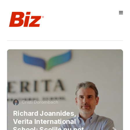
Cristi Dorombach
Richard Joannides,
Verita International
School: Școlile nu pot