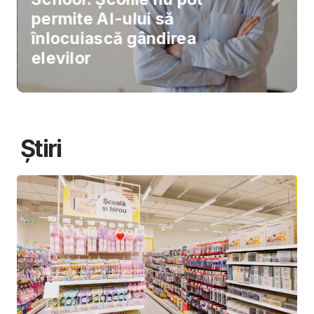
permite AI-ului să
înlocuiască gândirea
elevilor
Știri