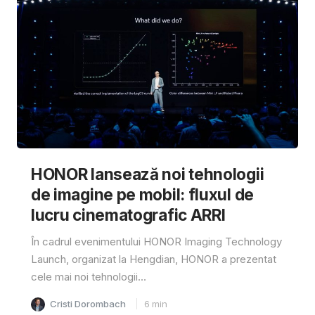
HONOR lansează noi tehnologii
de imagine pe mobil: fluxul de
lucru cinematografic ARRI
În cadrul evenimentului HONOR Imaging Technology
Launch, organizat la Hengdian, HONOR a prezentat
cele mai noi tehnologii...
Cristi Dorombach
6
min