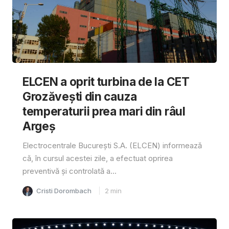
ELCEN a oprit turbina de la CET
Grozăvești din cauza
temperaturii prea mari din râul
Argeș
Electrocentrale București S.A. (ELCEN) informează
că, în cursul acestei zile, a efectuat oprirea
preventivă și controlată a...
Cristi Dorombach
2
min