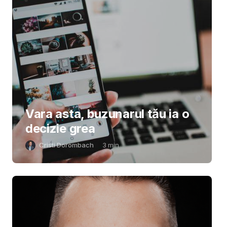
Vara asta, buzunarul tău ia o
decizie grea
Cristi Dorombach
3
min