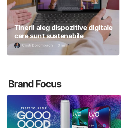
Tinerii aleg dispozitive digitale
care sunt sustenabile
Cristi Dorombach
3
min
Brand Focus