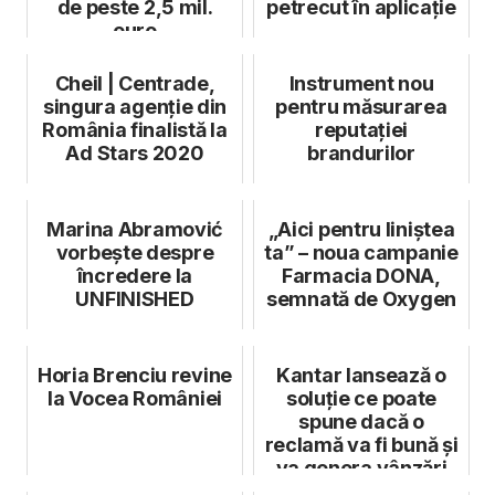
de peste 2,5 mil.
petrecut în aplicație
euro
Cheil | Centrade,
Instrument nou
singura agenție din
pentru măsurarea
România finalistă la
reputației
Ad Stars 2020
brandurilor
Marina Abramović
„Aici pentru liniștea
vorbește despre
ta” – noua campanie
încredere la
Farmacia DONA,
UNFINISHED
semnată de Oxygen
Horia Brenciu revine
Kantar lansează o
la Vocea României
soluție ce poate
spune dacă o
reclamă va fi bună și
va genera vânzări