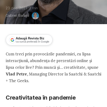
23 dec. 2021
2
min
Gabriel Barliga
Adaugă Revista Biz
ca sursă preferată în Google
Cum treci prin pro­vo­cările pandemiei, cu lipsa
Vlad Petre, Managing Director Saatc
interacțiunii, abun­dența de prezentări ­online și
lipsa celor live? Prin muncă și… creativitate, spune
Vlad ­Petre
, Managing Director la Saatchi & Saatchi
+ The Geeks.
Creativitatea în pandemie