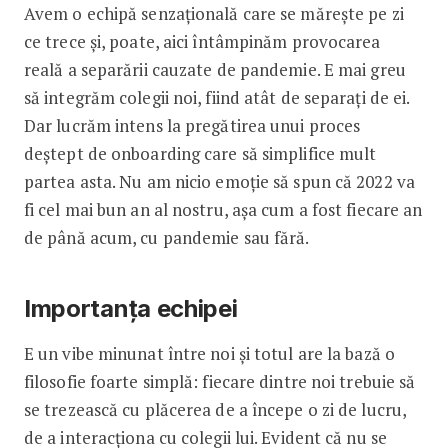
Avem o echipă senzațională care se mărește pe zi
ce trece și, poate, aici întâmpinăm provoca­rea
reală a separării cauzate de pan­demie. E mai greu
să integrăm colegii noi, fiind atât de separați de ei.
Dar lucrăm intens la pregătirea unui proces
deștept de ­onboarding care să simplifice mult
partea asta. Nu am nicio emoție să spun că 2022 va
fi cel mai bun an al nostru, așa cum a fost fiecare an
de până acum, cu pan­demie sau fără.
Importanța echipei
E un vibe minunat între noi și totul are la bază o
filosofie foarte simplă: fiecare dintre noi trebuie să
se trezească cu plăcerea de a începe o zi de lucru,
de a interacționa cu colegii lui. Evident că nu se