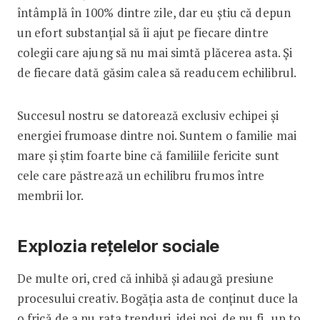
întâmplă în 100% dintre zile, dar eu știu că depun
un efort substanțial să îi ajut pe fiecare dintre
colegii care ajung să nu mai simtă plăcerea asta. Și
de fiecare dată găsim calea să readucem echilibrul.
Succesul nostru se datorează exclusiv echipei și
energiei frumoase dintre noi. Suntem o familie mai
mare și știm foarte bine că familiile fericite sunt
cele care păstrează un echilibru frumos între
membrii lor.
Explozia rețelelor sociale
De multe ori, cred că inhibă și adaugă presiune
procesului creativ. Bogăția asta de conținut duce la
o frică de a nu rata trenduri, idei noi, de nu fi „up to