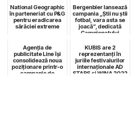
National Geographic
Bergenbier lansează
în parteneriat cu P&G
campania „Știi nu știi
pentru eradicarea
fotbal, vara asta se
sărăciei extreme
joacă”, dedicată
Campionatului
Mondi...
Agenția de
KUBIS are 2
publicitate Line își
reprezentanți în
consolidează noua
juriile festivalurilor
poziționare printr-o
internaționale AD
campanie de
STARS şi WINA 2022
rebranding