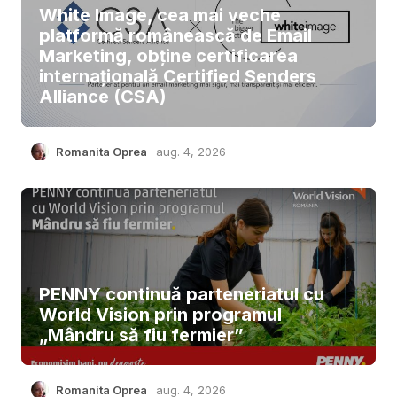
White Image, cea mai veche
platformă românească de Email
Marketing, obține certificarea
internațională Certified Senders
Alliance (CSA)
Romanita Oprea
aug. 4, 2026
PENNY continuă parteneriatul cu
World Vision prin programul
„Mândru să fiu fermier”
Romanita Oprea
aug. 4, 2026